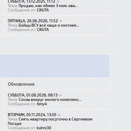
СУББОТА, 13.12.2025, 11:12
Тема:
Продаю, как обмен 3 ком. ква...
Сообщение от:
CIKUTA
ПЯТНИЦА, 26.06.2026, 11:52
Тема:
Бойцы ВСУ всё чаще и охотнее...
Сообщение от:
CIKUTA
Обновления
СУББОТА, 01.08.2026, 08:13
Тема:
Сосны вокруг жилого комплекс...
Сообщение от:
timy4
ВТОРНИК, 05.11.2024, 13:05
Тема:
Снять квартиру посуточно в Сергиевом
Посаде
Сообщение от:
kuhni30