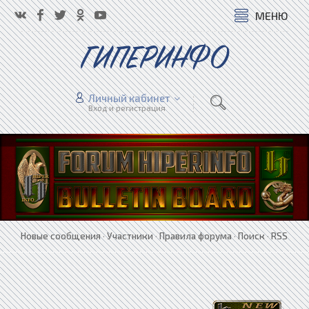
МЕНЮ
ГИПЕРИНФО
Личный кабинет
Вход и регистрация
Новые сообщения
·
Участники
·
Правила форума
·
Поиск
·
RSS