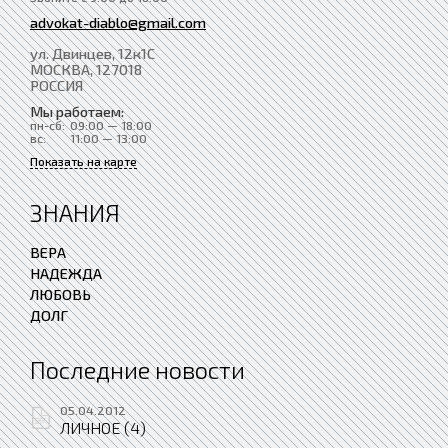
advokat-diablo@gmail.com
ул. Двинцев, 12к1С
МОСКВА
, 127018
РОССИЯ
Мы работаем:
пн-сб:
09:00 — 18:00
вс:
11:00 — 13:00
Показать на карте
ЗНАНИЯ
ВЕРА
НАДЕЖДА
ЛЮБОВЬ
ДОЛГ
Последние новости
05.04.2012
ЛИЧНОЕ (4)