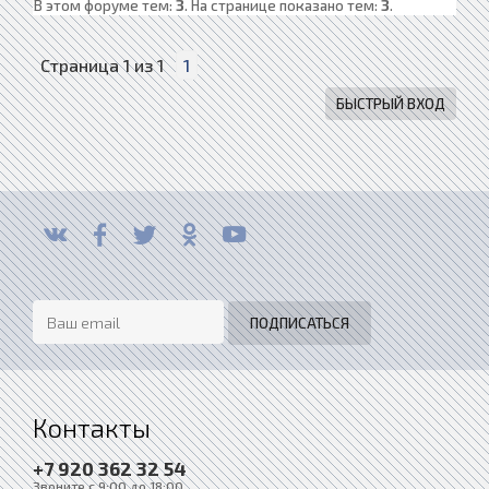
В этом форуме тем:
3
. На странице показано тем:
3
.
Страница
1
из
1
1
Контакты
+7 920 362 32 54
Звоните с 9:00 до 18:00