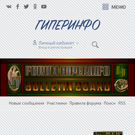
МЕНЮ
ГИПЕРИНФО
Личный кабинет
Вход и регистрация
Новые сообщения
·
Участники
·
Правила форума
·
Поиск
·
RSS