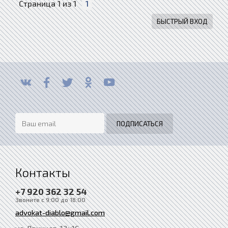
Страница
1
из
1
1
Контакты
+7 920 362 32 54
Звоните с 9:00 до 18:00
advokat-diablo@gmail.com
ул. Двинцев, 12к1С