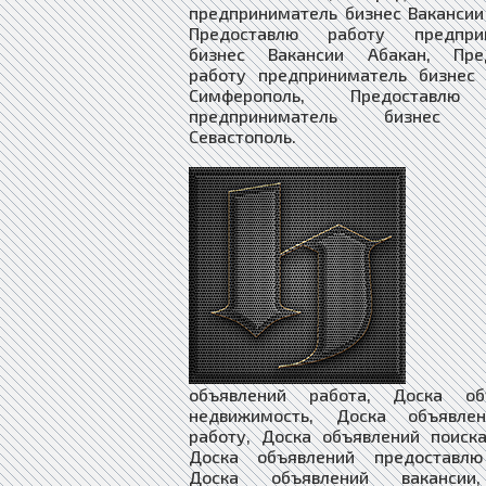
предприниматель бизнес Вакансии
Предоставлю работу предприн
бизнес Вакансии Абакан, Пре
работу предприниматель бизнес 
Симферополь, Предоставлю
предприниматель бизнес В
Севастополь.​​​​​​​
Доска объявлений работа, Доска объявлений недвижимость, Доска объявлений ищу работу, Доска объявлений поиска работы, Доска объявлений предоставлю работу, Доска объявлений вакансии, Доска объявлений работа за рубежом, Доска объявлений работа дистанционная, Доска объявлений работа на дому, Доска объявлений подработка, Доска объявлений работа для инвалида, Доска объявлений агентства недвижимости, Доска объявлений Покупка Недвижимости, Доска объявлений Продажа Недвижимости, Доска объявлений Купить Недвижимость, Доска объявлений Продать Недвижимость, Доска объявлений Аренда Недвижимости, Доска объявлений Снять Недвижимость, Доска объявлений Сдать Недвижимость, Доска объявлений Покупка Квартира, Доска объявлений Продажа Квартира, Доска объявлений Купить Квартиру, Доска объявлений Продать Квартиру, Доска объявлений Аренда Квартир, Доска объявлений Снять Квартиру, Доска объявлений Сдать Квартиру, Доска объявлений Покупка Дома, Доска объявлений Продажа Дома, Доска объявлений Купить Дом, Доска объявлений Продать Дом, Доска объявлений Аренда Дома, Доска объявлений Снять Дом, Доска объявлений Сдать Дом, Доска объявлений Покупка Комнат, Доска объявлений Продажа Комнат, Доска объявлений Купить Комнату, Доска объявлений Продать Комнату, Доска объявлений Аренда Комнаты, Доска объявлений Снять Комнату, Доска объявлений Сдать Комнату, Доска объявлений загородная недвижимость, Доска объявлений коммерческая недвижимость, Доска объявлений недвижимость за рубежом, Доска объявлений риэлторы, Доска объявлений строительство, Доска объявлений строительство материалы, Доска объявлений строительство оборудование, Доска объявлений столярные изделия, Доска объявлений мебель, Доска объявлений продажа изделий из древесины, Доска объявлений продажа шпона и пиломатериалов, Доска объявлений строительство домов, Доска объявлений стекло изделия, Доска объявлений сантехника купить, Доска объявлений ландшафтный дизайн, Доска объявлений архитектура и дизайн, Доска объявлений предприятия организации, Доска объявлений компании фирмы, Доска объявлений бригады строителей, Доска объявлений демонтаж разборка, Доска объявлений монтаж сборка, Доска объявлений установка соединение, Доска объявлений вывоз мусора, Доска объявлений клининг уборка, Доска объявлений перепланировка помещений, Доска объявлений перепланировка зданий, Доска объявлений перепланировка сооружений, Доска объявлений перепланировка квартиры, Доска объявлений перепланировка дома, Доска объявлений перепланировка участка, Доска объявлений проектные работы, Доска объявлений электромонтаж, Доска объявлений ремонт и отделка, Доска объявлений ремонт и обслуживание, Доска объявлений отделка и дизайн квартир, Доска объявлений дизайн интерьера, Доска объявлений купить сруб дома, Доска объявлений строительство коттеджей, Доска объявлений дом в кредит, Доска объявлений квартира в кредит, Доска объявлений оцилиндрованное бревно, Доска объявлений дом из бревна, Доска объявлений клееный брус, Доска объявлений дом из бруса, Доска объявлений дом из кирпича, Доска объявлений каркасные дома, Доска объявлений бетон и железобетон, Доска объявлений бетон купить, Доска объявлений гипсокартон, Доска объявлений штукатурные работы, Доска объявлений малярные работы, Доска объявлений облицовка, Доска объявлений колодцы скважины, Доска объявлений балкон лоджия, Доска объявлений камины печи барбекю, Доска объявлений ванная туалет под ключ, Доска объявлений кухня отделка ремонт, Доска объявлений окна двери купить, Доска объявлений потолки заказать, Доска объявлений полы ремонт, Доска объявлений стены отделка, Доска объявлений грузчики, Доска объявлений подсобники разнорабочие, Доска объявлений независимый эксперт, Доска объявлений товары, Доска объявлений товары из китая, Доска объявлений товары с доставкой, Доска объявлений услуги, Доска объявлений поиск услуг и специалистов, Доска объявлений оказание услуг, Доска объявлений предложения услуг и сервисов, Доска объявлений услуги купить и доставить, Доска объявлений услуги и предложения, Доска объявлений магазин, Доска объявлений интернет-магазин, Доска объявлений магазин оборудование, Доска объявлений средства связи, Доска объявлений табачные изделия, Доска объявлений одежда и обувь, Доска объявлений текстиль, Доска объявлений галантерея, Доска объявлений текстильная галантерея, Доска объявлений зоотовары, Доска объявлений интернет-зоомагазин, Доска объявлений животные, Доска объявлений растения, Доска объявлений цветы, Доска объявлений семена и саженцы, Доска объявлений канцтовары, Доска объявлений книги и печать, Доска объявлений косметика парфюмерия, Доска объявлений подарки сувениры, Доска объявлений ювелирные изделия часы, Доска объявлений бытовая техника, Доска объявлений электроника, Доска объявлений хозяйственные товары, Доска объявлений товары для детей, Доска объявлений товары услуги для спорта, Доска объявлений для презентаций, Доска объявлений товары для сферы услуг, Доска объявлений сырье и материалы, Доска объявлений топливо гсм масла, Доска объявлений нефть и нефтепродукты, Доска объявлений дрова опилки, Доска объявлений тара и упаковка, Доска объявл