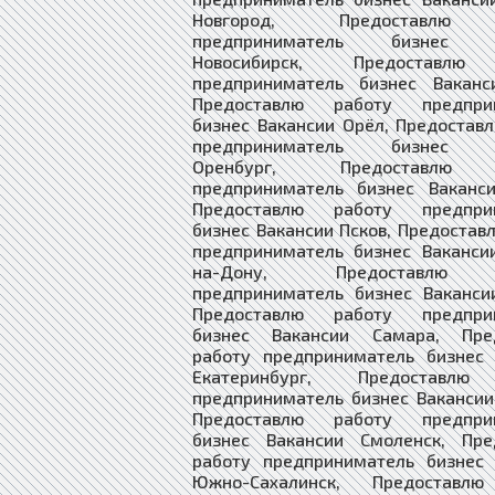
Новгород, Предоставлю 
предприниматель бизнес В
Новосибирск, Предоставлю
предприниматель бизнес Ваканс
Предоставлю работу предприн
бизнес Вакансии Орёл, Предостав
предприниматель бизнес В
Оренбург, Предоставлю 
предприниматель бизнес Ваканси
Предоставлю работу предприн
бизнес Вакансии Псков, Предостав
предприниматель бизнес Ваканси
на-Дону, Предоставлю 
предприниматель бизнес Ваканси
Предоставлю работу предприн
бизнес Вакансии Самара, Пре
работу предприниматель бизнес 
Екатеринбург, Предоставлю
предприниматель бизнес Вакансии
Предоставлю работу предприн
бизнес Вакансии Смоленск, Пре
работу предприниматель бизнес 
Южно-Сахалинск, Предоставлю