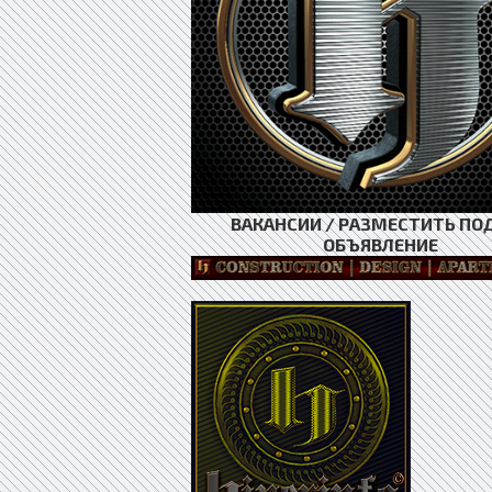
ВАКАНСИИ / РАЗМЕСТИТЬ ПО
ОБЪЯВЛЕНИЕ