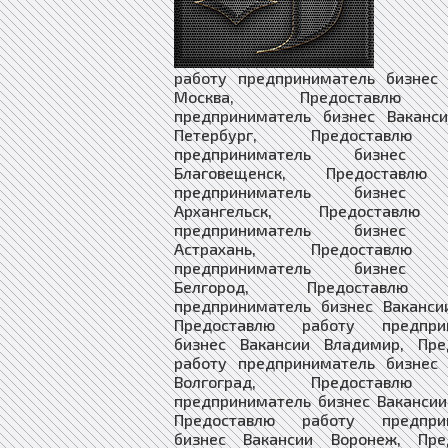
работу предприниматель бизнес 
Москва, Предоставлю 
предприниматель бизнес Ваканси
Петербург, Предоставлю 
предприниматель бизнес В
Благовещенск, Предоставлю
предприниматель бизнес В
Архангельск, Предоставлю
предприниматель бизнес В
Астрахань, Предоставлю 
предприниматель бизнес В
Белгород, Предоставлю 
предприниматель бизнес Ваканси
Предоставлю работу предприн
бизнес Вакансии Владимир, Пре
работу предприниматель бизнес 
Волгоград, Предоставлю 
предприниматель бизнес Вакансии
Предоставлю работу предприн
бизнес Вакансии Воронеж, Пре