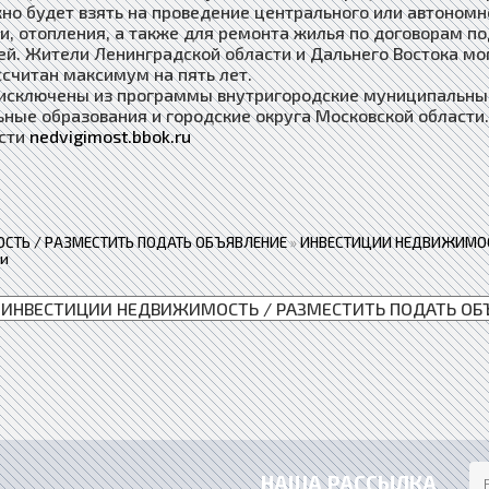
но будет взять на проведение центрального или автономно
и, отопления, а также для ремонта жилья по договорам п
ей. Жители Ленинградской области и Дальнего Востока мо
ссчитан максимум на пять лет.
исключены из программы внутригородские муниципальные
ные образования и городские округа Московской области
сти
nedvigimost.bbok.ru
СТЬ / РАЗМЕСТИТЬ ПОДАТЬ ОБЪЯВЛЕНИЕ
»
ИНВЕСТИЦИИ НЕДВИЖИМОС
ки
НАША РАССЫЛКА