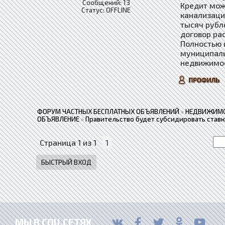
Сообщений:
13
Кредит мож
Статус:
OFFLINE
канализаци
тысяч рубл
договор ра
Полностью 
муниципаль
недвижимо
ФОРУМ ЧАСТНЫХ БЕСПЛАТНЫХ ОБЪЯВЛЕНИЙ
»
НЕДВИЖИМО
ОБЪЯВЛЕНИЕ
»
Правительство будет субсидировать став
Страница
1
из
1
1
МЫ В СОЦ.СЕТЯХ