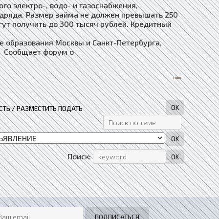
го электро-, водо- и газоснабжения,
одряда. Размер займа не должен превышать 250
гут получить до 300 тысяч рублей. Кредитный
 образования Москвы и Санкт-Петербурга,
. Сообщает форум о
ТЬ / РАЗМЕСТИТЬ ПОДАТЬ
Поиск: