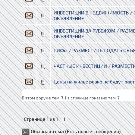
ИНВЕСТИЦИИ В НЕДВИЖИМОСТЬ / 
ОБЪЯВЛЕНИЕ
ИНВЕСТИЦИИ ЗА РУБЕЖОМ / РАЗМ
ОБЪЯВЛЕНИЕ
ПИФы / РАЗМЕСТИТЬ ПОДАТЬ ОБЪ
ЧАСТНЫЕ ИНВЕСТИЦИИ / РАЗМЕСТ
Цены на жилье резко не будут раст
В этом форуме тем:
7
. На странице показано тем:
7
.
Страница
1
из
1
1
Обычная тема (Есть новые сообщения)