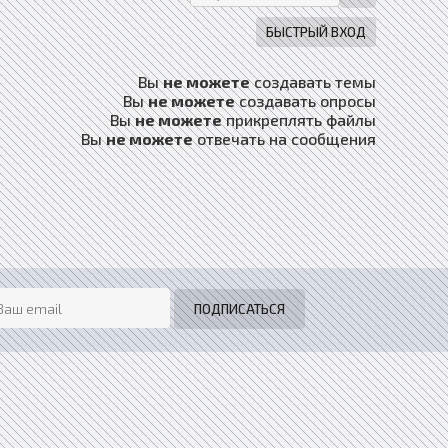
Вы
не можете
создавать темы
Вы
не можете
создавать опросы
Вы
не можете
прикреплять файлы
Вы
не можете
отвечать на сообщения