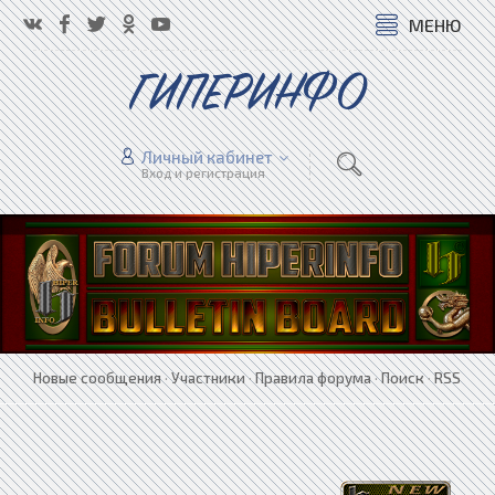
МЕНЮ
ГИПЕРИНФО
Личный кабинет
Вход и регистрация
Новые сообщения
·
Участники
·
Правила форума
·
Поиск
·
RSS