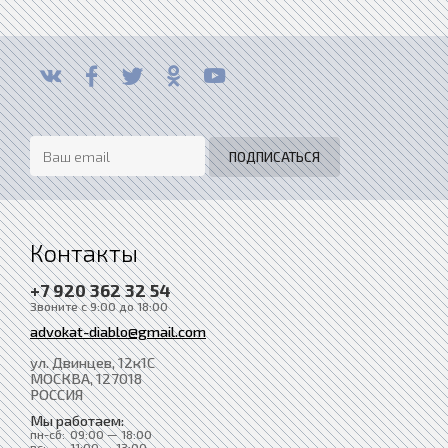
Контакты
+7 920 362 32 54
Звоните с 9:00 до 18:00
advokat-diablo@gmail.com
ул. Двинцев, 12к1С
МОСКВА
, 127018
РОССИЯ
Мы работаем:
пн-сб:
09:00 — 18:00
вс:
11:00 — 13:00