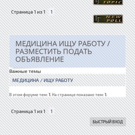
Страница
1
из
1
1
МЕДИЦИНА ИЩУ РАБОТУ /
РАЗМЕСТИТЬ ПОДАТЬ
ОБЪЯВЛЕНИЕ
Важные темы
МЕДИЦИНА / ИЩУ РАБОТУ
В этом форуме тем:
1
. На странице показано тем:
1
.
Страница
1
из
1
1