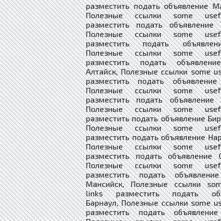
разместить подать объявление М
Полезные ссылки some usefu
разместить подать объявление У
Полезные ссылки some usefu
разместить подать объявлен
Полезные ссылки some usefu
разместить подать объявлени
Алтайск, Полезные ссылки some use
разместить подать объявление
Полезные ссылки some usefu
разместить подать объявление 
Полезные ссылки some usefu
разместить подать объявление Би
Полезные ссылки some usefu
разместить подать объявление На
Полезные ссылки some usefu
разместить подать объявление С
Полезные ссылки some usefu
разместить подать объявлени
Мансийск, Полезные ссылки som
links разместить подать объ
Барнаул, Полезные ссылки some use
разместить подать объявление