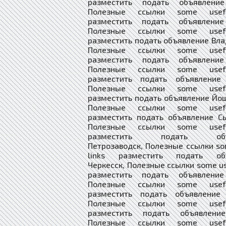
разместить подать объявлени
Полезные ссылки some usefu
разместить подать объявление
Полезные ссылки some usefu
разместить подать объявление Вла
Полезные ссылки some usefu
разместить подать объявление
Полезные ссылки some usefu
разместить подать объявление 
Полезные ссылки some usefu
разместить подать объявление Йо
Полезные ссылки some usefu
разместить подать объявление С
Полезные ссылки some usefu
разместить подать объя
Петрозаводск, Полезные ссылки so
links разместить подать объ
Черкесск, Полезные ссылки some use
разместить подать объявление
Полезные ссылки some usefu
разместить подать объявление 
Полезные ссылки some usefu
разместить подать объявлени
Полезные ссылки some usefu