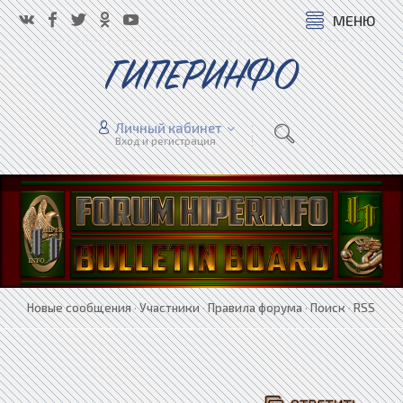
МЕНЮ
ГИПЕРИНФО
Личный кабинет
Вход и регистрация
Новые сообщения
·
Участники
·
Правила форума
·
Поиск
·
RSS