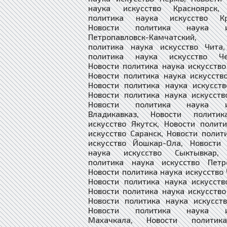
наука искусство Красноярск,
политика наука искусство Кр
Новости политика наука ис
Петропавловск-Камчатский, 
политика наука искусство Чита,
политика наука искусство Че
Новости политика наука искусство
Новости политика наука искусств
Новости политика наука искусст
Новости политика наука искусств
Новости политика наука ис
Владикавказ, Новости полити
искусство Якутск, Новости полит
искусство Саранск, Новости полит
искусство Йошкар-Ола, Новости 
наука искусство Сыктывкар, 
политика наука искусство Петро
Новости политика наука искусство 
Новости политика наука искусств
Новости политика наука искусство
Новости политика наука искусст
Новости политика наука ис
Махачкала, Новости политик