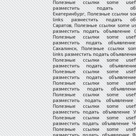
Полезные ссылки some usefu
разместить подать объя
Екатеринбург, Полезные ссылки so
links разместить подать объ
Саратов, Полезные ссылки some use
разместить подать объявление С
Полезные ссылки some usefu
разместить подать объявлени
Сахалинск, Полезные ссылки som
links разместить подать объявлени
Полезные ссылки some usefu
разместить подать объявлени
Полезные ссылки some usefu
разместить подать объявлени
Полезные ссылки some usefu
разместить подать объявлени
Полезные ссылки some usefu
разместить подать объявление
Полезные ссылки some usefu
разместить подать объявление У
Полезные ссылки some usefu
разместить подать объявление Ч
Полезные ссылки some usefu
разместить подать объявление Я