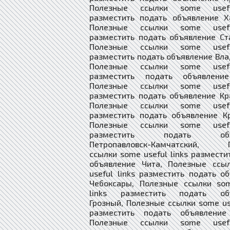
Полезные ссылки some usefu
разместить подать объявление Х
Полезные ссылки some usefu
разместить подать объявление Ст
Полезные ссылки some usefu
разместить подать объявление Вла
Полезные ссылки some usefu
разместить подать объявлени
Полезные ссылки some usefu
разместить подать объявление Кр
Полезные ссылки some usefu
разместить подать объявление К
Полезные ссылки some usefu
разместить подать объя
Петропавловск-Камчатский, П
ссылки some useful links размести
объявление Чита, Полезные ссы
useful links разместить подать о
Чебоксары, Полезные ссылки som
links разместить подать объ
Грозный, Полезные ссылки some use
разместить подать объявление
Полезные ссылки some usefu