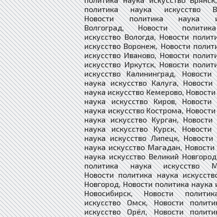
политика наука искусство Вл
Новости политика наука ис
Волгоград, Новости политик
искусство Вологда, Новости полит
искусство Воронеж, Новости полит
искусство Иваново, Новости полит
искусство Иркутск, Новости полит
искусство Калининград, Новости
наука искусство Калуга, Новости
наука искусство Кемерово, Новости
наука искусство Киров, Новости
наука искусство Кострома, Новости
наука искусство Курган, Новости
наука искусство Курск, Новости
наука искусство Липецк, Новости
наука искусство Магадан, Новости
наука искусство Великий Новгород
политика наука искусство Му
Новости политика наука искусст
Новгород, Новости политика наука 
Новосибирск, Новости полити
искусство Омск, Новости полити
искусство Орёл, Новости полити