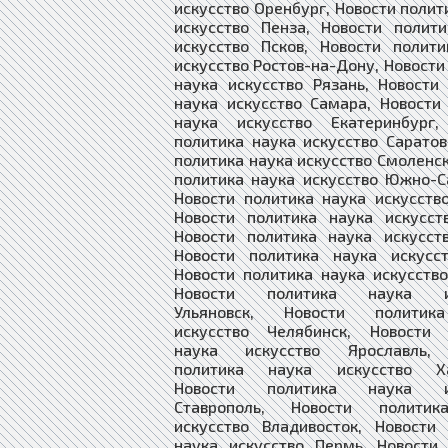
искусство Оренбург, Новости полит
искусство Пенза, Новости полит
искусство Псков, Новости полит
искусство Ростов-на-Дону, Новости
наука искусство Рязань, Новости
наука искусство Самара, Новости
наука искусство Екатеринбург,
политика наука искусство Саратов
политика наука искусство Смоленск
политика наука искусство Южно-С
Новости политика наука искусств
Новости политика наука искусст
Новости политика наука искусст
Новости политика наука искусст
Новости политика наука искусств
Новости политика наука ис
Ульяновск, Новости политик
искусство Челябинск, Новости 
наука искусство Ярославль, 
политика наука искусство Ха
Новости политика наука ис
Ставрополь, Новости политик
искусство Владивосток, Новости
наука искусство Пермь, Новости