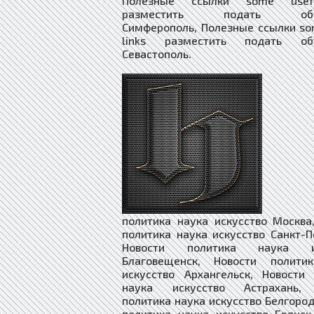
Полезные ссылки some usefu
разместить подать объя
Симферополь, Полезные ссылки so
links разместить подать объ
Севастополь.
​​​​​​​
политика наука искусство Москва
политика наука искусство Санкт-П
Новости политика наука ис
Благовещенск, Новости полити
искусство Архангельск, Новости
наука искусство Астрахань, 
политика наука искусство Белгород
политика наука искусство Брянск