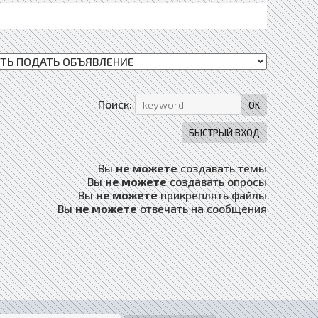
Поиск:
Вы
не можете
создавать темы
Вы
не можете
создавать опросы
Вы
не можете
прикреплять файлы
Вы
не можете
отвечать на сообщения