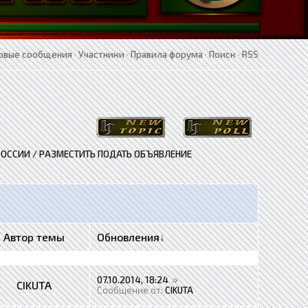
овые сообщения
·
Участники
·
Правила форума
·
Поиск
·
RSS
 РОССИИ / РАЗМЕСТИТЬ ПОДАТЬ ОБЪЯВЛЕНИЕ
Автор темы
Обновления
↓
07.10.2014, 18:24
CIKUTA
Сообщение от:
CIKUTA