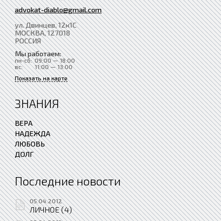
advokat-diablo@gmail.com
ул. Двинцев, 12к1С
МОСКВА
, 127018
РОССИЯ
Мы работаем:
пн-сб:
09:00 — 18:00
вс:
11:00 — 13:00
Показать на карте
ЗНАНИЯ
ВЕРА
НАДЕЖДА
ЛЮБОВЬ
ДОЛГ
Последние новости
05.04.2012
ЛИЧНОЕ (4)