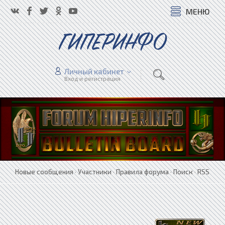
МЕНЮ
ГИПЕРИНФО
Личный кабинет
Вход и регистрация
Новые сообщения
·
Участники
·
Правила форума
·
Поиск
·
RSS