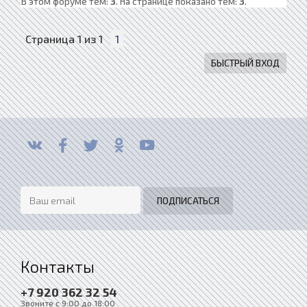
В этом форуме тем:
3
. На странице показано тем:
3
.
Страница
1
из
1
1
Контакты
+7 920 362 32 54
Звоните с 9:00 до 18:00