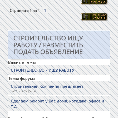
Страница
1
из
1
1
СТРОИТЕЛЬСТВО ИЩУ
РАБОТУ / РАЗМЕСТИТЬ
ПОДАТЬ ОБЪЯВЛЕНИЕ
Важные темы
СТРОИТЕЛЬСТВО / ИЩУ РАБОТУ
Темы форума
Строительная Компания предлагает
комплекс услуг
Сделаем ремонт у Вас дома, котедже, офисе и
т.д.