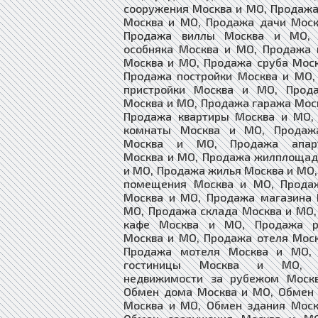
сооружения Москва и МО, Продаж
Москва и МО, Продажа дачи Моск
Продажа виллы Москва и МО, 
особняка Москва и МО, Продажа 
Москва и МО, Продажа сруба Мос
Продажа постройки Москва и МО,
пристройки Москва и МО, Прод
Москва и МО, Продажа гаража Мос
Продажа квартиры Москва и МО,
комнаты Москва и МО, Продаж
Москва и МО, Продажа апарт
Москва и МО, Продажа жилплощад
и МО, Продажа жилья Москва и МО
помещения Москва и МО, Прода
Москва и МО, Продажа магазина 
МО, Продажа склада Москва и МО
кафе Москва и МО, Продажа р
Москва и МО, Продажа отеля Мос
Продажа мотеля Москва и МО,
гостиницы Москва и МО, 
недвижимости за рубежом Моск
Обмен дома Москва и МО, Обмен 
Москва и МО, Обмен здания Моск