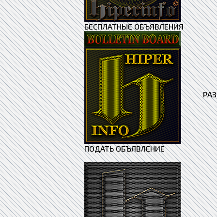
БЕСПЛАТНЫЕ ОБЪЯВЛЕНИЯ
РА
ПОДАТЬ ОБЪЯВЛЕНИЕ
Доба