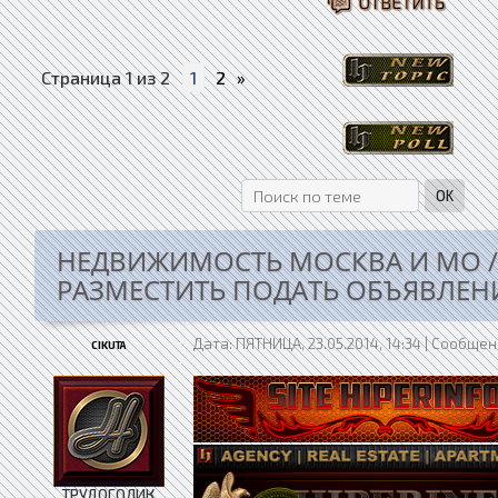
Страница
1
из
2
1
2
»
НЕДВИЖИМОСТЬ МОСКВА И МО /
РАЗМЕСТИТЬ ПОДАТЬ ОБЪЯВЛЕН
Дата: ПЯТНИЦА, 23.05.2014, 14:34 | Сообще
CIKUTA
ТРУДОГОЛИК