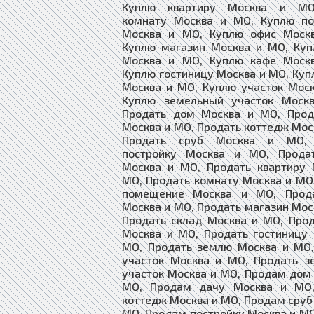
Куплю квартиру Москва и МО
комнату Москва и МО, Куплю п
Москва и МО, Куплю офис Моск
Куплю магазин Москва и МО, Куп
Москва и МО, Куплю кафе Моск
Куплю гостиницу Москва и МО, Ку
Москва и МО, Куплю участок Мос
Куплю земельный участок Моск
Продать дом Москва и МО, Прод
Москва и МО, Продать коттедж Мос
Продать сруб Москва и МО, 
постройку Москва и МО, Прода
Москва и МО, Продать квартиру 
МО, Продать комнату Москва и МО
помещение Москва и МО, Прод
Москва и МО, Продать магазин Мос
Продать склад Москва и МО, Про
Москва и МО, Продать гостиницу
МО, Продать землю Москва и МО,
участок Москва и МО, Продать з
участок Москва и МО, Продам дом
МО, Продам дачу Москва и МО
коттедж Москва и МО, Продам сруб
МО, Продам постройку Москва и М