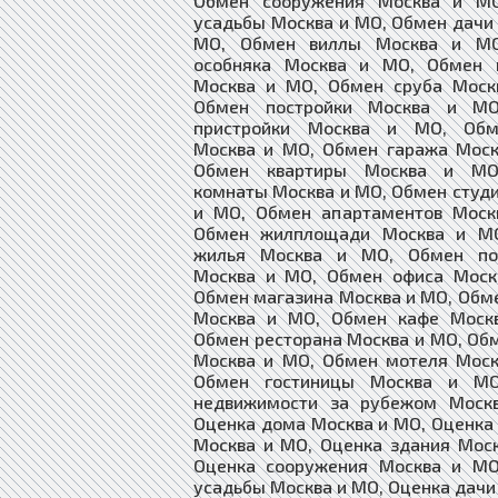
Обмен сооружения Москва и М
усадьбы Москва и МО, Обмен дачи
МО, Обмен виллы Москва и МО
особняка Москва и МО, Обмен 
Москва и МО, Обмен сруба Моск
Обмен постройки Москва и МО
пристройки Москва и МО, Обм
Москва и МО, Обмен гаража Моск
Обмен квартиры Москва и МО
комнаты Москва и МО, Обмен студ
и МО, Обмен апартаментов Моск
Обмен жилплощади Москва и М
жилья Москва и МО, Обмен по
Москва и МО, Обмен офиса Моск
Обмен магазина Москва и МО, Обм
Москва и МО, Обмен кафе Моск
Обмен ресторана Москва и МО, Об
Москва и МО, Обмен мотеля Моск
Обмен гостиницы Москва и МО
недвижимости за рубежом Моск
Оценка дома Москва и МО, Оценка
Москва и МО, Оценка здания Мос
Оценка сооружения Москва и МО
усадьбы Москва и МО, Оценка дачи