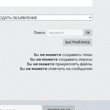
Поиск:
Вы
не можете
создавать темы
Вы
не можете
создавать опросы
Вы
не можете
прикреплять файлы
Вы
не можете
отвечать на сообщения