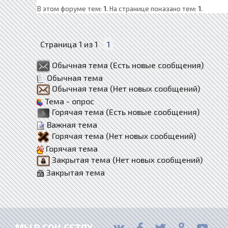
В этом форуме тем:
1
. На странице показано тем:
1
.
Страница
1
из
1
1
Обычная тема (Есть новые сообщения)
Обычная тема
Обычная тема (Нет новых сообщений)
Тема - опрос
Горячая тема (Есть новые сообщения)
Важная тема
Горячая тема (Нет новых сообщений)
Горячая тема
Закрытая тема (Нет новых сообщений)
Закрытая тема
МЫ В СОЦ.СЕТЯХ