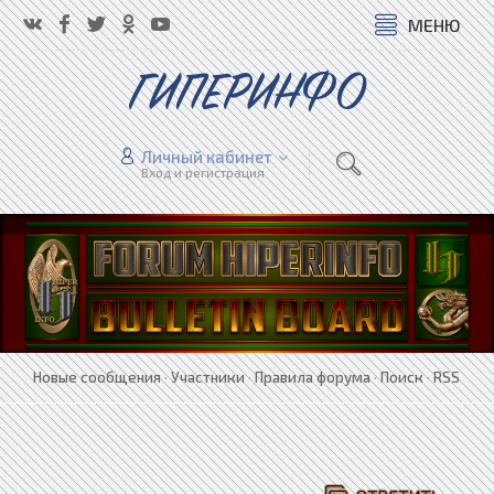
МЕНЮ
ГИПЕРИНФО
Личный кабинет
Вход и регистрация
Новые сообщения
·
Участники
·
Правила форума
·
Поиск
·
RSS