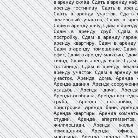
в аренду склад, Сдать в аренду каф
аренду гостиницу, Сдать в арен
Сдать в аренду участок, Сдать 
земельный участок, Сдам в аре
Сдам в аренду дачу, Сдам в аренду
Сдам в аренду сруб, Сдам в
постройку, Сдам в аренду гараж
аренду квартиру, Сдам в аренду
Сдам в аренду помещение, Сдам 
офис, Сдам в аренду магазин, Сдам
склад, Сдам в аренду кафе, Сдам
гостиницу, Сдам в аренду землю
аренду участок, Сдам в аренду 
участок, Аренда дома, Аренда с
Аренда здания, Аренда сооружени
усадьбы, Аренда дачи, Аренд
Аренда особняка, Аренда коттедж
сруба, Аренда постройки,
пристройки, Аренда бани, Аренд
Аренда квартиры, Аренда комнат
студии, Аренда апартаментов
жилплощади, Аренда жилья,
помещения, Аренда офиса,
магазина, Аренда склада, Арен