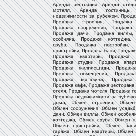
Аренда ресторана, Аренда отеля
мотеля, Аренда гостиницы,
недвижимости за рубежом, Прода
Продажа строения, Продажа 
Продажа сооружения, Продажа 
Продажа дачи, Продажа виллы,
особняка, Продажа коттеджа,
сруба, Продажа постройки, 
пристройки, Продажа бани, Продаж
Продажа квартиры, Продажа к
Продажа студии, Продажа апарт
Продажа жилплощади, Продажа
Продажа помещения, Продажа
Продажа магазина, Продажа 
Продажа кафе, Продажа ресторана
отеля, Продажа мотеля, Продажа г
Продажа недвижимости за рубежо
дома, Обмен строения, Обмен
Обмен сооружения, Обмен усадьб
дачи, Обмен виллы, Обмен особня
коттеджа, Обмен сруба, Обмен п
Обмен пристройки, Обмен бан
гаража, Обмен квартиры, Обмен 