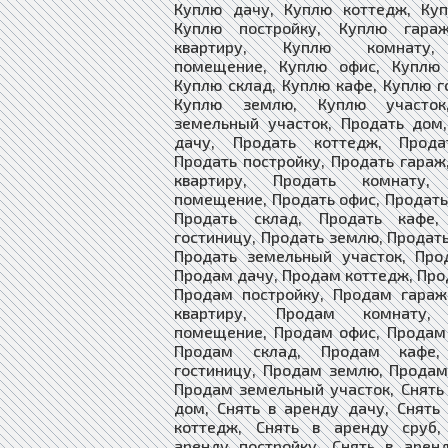
Куплю дачу, Куплю коттедж, Куп
Куплю постройку, Куплю гара
квартиру, Куплю комнату
помещение, Куплю офис, Куплю 
Куплю склад, Куплю кафе, Куплю г
Куплю землю, Куплю участок
земельный участок, Продать дом
дачу, Продать коттедж, Прода
Продать постройку, Продать гараж
квартиру, Продать комнату, 
помещение, Продать офис, Продать
Продать склад, Продать кафе,
гостиницу, Продать землю, Продать
Продать земельный участок, Про
Продам дачу, Продам коттедж, Про
Продам постройку, Продам гараж
квартиру, Продам комнату,
помещение, Продам офис, Продам
Продам склад, Продам кафе,
гостиницу, Продам землю, Продам
Продам земельный участок, Снять
дом, Снять в аренду дачу, Снять
коттедж, Снять в аренду сруб,
аренду постройку, Снять в арен