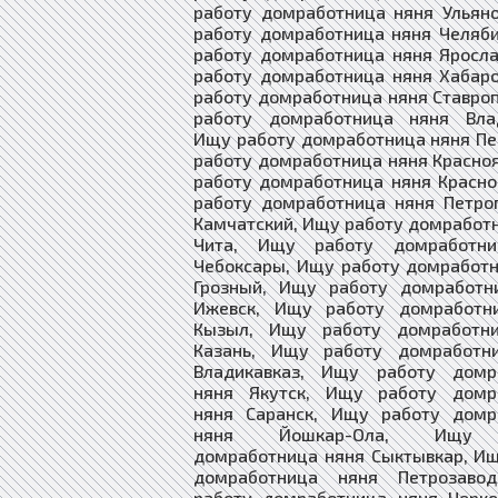
работу домработница няня Ульян
работу домработница няня Челяб
работу домработница няня Яросл
работу домработница няня Хабар
работу домработница няня Ставро
работу домработница няня Влад
Ищу работу домработница няня П
работу домработница няня Красно
работу домработница няня Красн
работу домработница няня Петро
Камчатский, Ищу работу домработ
Чита, Ищу работу домработни
Чебоксары, Ищу работу домработ
Грозный, Ищу работу домработн
Ижевск, Ищу работу домработн
Кызыл, Ищу работу домработн
Казань, Ищу работу домработн
Владикавказ, Ищу работу домр
няня Якутск, Ищу работу домр
няня Саранск, Ищу работу домр
няня Йошкар-Ола, Ищу 
домработница няня Сыктывкар, И
домработница няня Петрозаво
работу домработница няня Черке