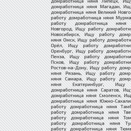
домработница няня Липецк, Ищ
домработница няня Магадан, Ищ
домработница няня Великий Новг
работу домработница няня Мурма
работу домработница няня
Новгород, Ищу работу домработн
Новосибирск, Ищу работу домр
няня Омск, Ищу работу домработ
Орёл, Ищу работу домработни
Оренбург, Ищу работу домработн
Пенза, Ищу работу домработн
Псков, Ищу работу домработн
Ростов-на-Дону, Ищу работу дом
няня Рязань, Ищу работу домр
няня Самара, Ищу работу домр
няня Екатеринбург, Ищу 
домработница няня Саратов, Ищ
домработница няня Смоленск, Ищ
домработница няня Южно-Сахали
работу домработница няня Там
работу домработница няня Тв
работу домработница няня То
работу домработница няня Ту
работу домработница няня Тюм