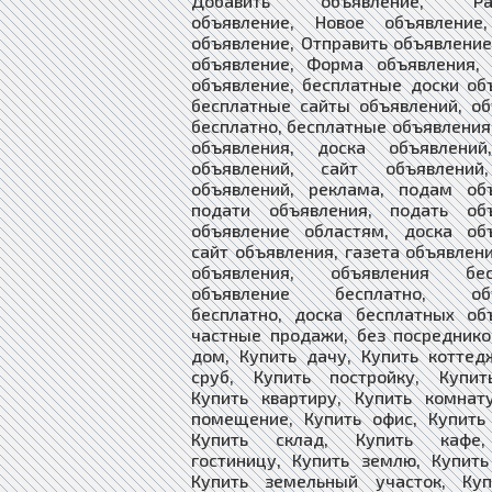
Добавить объявление, Раз
объявление, Новое объявление
объявление, Отправить объявление
объявление, Форма объявления, 
объявление, бесплатные доски об
бесплатные сайты объявлений, о
бесплатно, бесплатные объявления
объявления, доска объявлений
объявлений, сайт объявлений
объявлений, реклама, подам объ
подати объявления, подать объ
объявление областям, доска объ
сайт объявления, газета объявлен
объявления, объявления бесп
объявление бесплатно, объ
бесплатно, доска бесплатных об
частные продажи, без посреднико
дом, Купить дачу, Купить коттед
сруб, Купить постройку, Купит
Купить квартиру, Купить комнат
помещение, Купить офис, Купить
Купить склад, Купить кафе,
гостиницу, Купить землю, Купить
Купить земельный участок, Ку