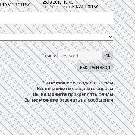
25.10.2018, 18:45
HRAMTROITSA
Сообщение от:
HRAMTROITSA
Поиск:
Вы
не можете
создавать темы
Вы
не можете
создавать опросы
Вы
не можете
прикреплять файлы
Вы
не можете
отвечать на сообщения