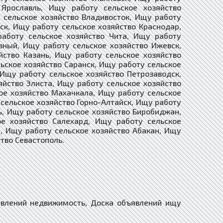
 Ярославль, Ищу работу сельское хозяйство
 сельское хозяйство Владивосток, Ищу работу
ск, Ищу работу сельское хозяйство Краснодар,
работу сельское хозяйство Чита, Ищу работу
зный, Ищу работу сельское хозяйство Ижевск,
йство Казань, Ищу работу сельское хозяйство
льское хозяйство Саранск, Ищу работу сельское
Ищу работу сельское хозяйство Петрозаводск,
яйство Элиста, Ищу работу сельское хозяйство
ое хозяйство Махачкала, Ищу работу сельское
 сельское хозяйство Горно-Алтайск, Ищу работу
ь, Ищу работу сельское хозяйство Биробиджан,
е хозяйство Салехард, Ищу работу сельское
, Ищу работу сельское хозяйство Абакан, Ищу
евастополь.​​​​​​​
ений товары услуги для спорта, Доска объявлений для презентаций, Доска объявлений товары для сферы услуг, Доска объявлений сырье и материалы, Доска объявлений топливо гсм масла, Доска объявлений нефть и нефтепродукты, Доска объявлений дрова опилки, Доска объявлений тара и упаковка, Доска объявлений упаковочные материалы, Доска объявлений специализированные товары, Доска объявлений связь и телекоммуникации, Доска объявлений складские услуги, Доска объявлений логистика и склад, Доска объявлений торговля оптовая розничная, Доска объявлений торговля и обмен, Доска объявлений службы доставки, Доска объявлений общественное питание, Доска объявлений бары рестораны кафе, Доска объявлений бытовые услуги, Доска объявлений видео аудио, Доска объявлений мусор и утильсырье, Доска объявлений деловые связи бизнес, Доска объявлений интернет и телевидение, Доска объявлений интернет и сми, Доска объявлений информационная безопасность, Доска объявлений информационные технологии, Доска объявлений услуги разного профиля, Доска объявлений комплексные услуги, Доска объявлений медицинские услуги, Доска объявлений развлекательные услуги, Доска объявлений ремонтные работы услуги, Доска объявлений ритуальные услуги, Доска объявлений питьевая вода продажа, Доска объявлений туристические компании услуги, Доска объявлений образование и наука, Доска объявлений магия, Доска объявлений обслуживание торжеств, Доска объявлений эмиграционные услуги, Доска объявлений бухгалтерский аудит, Доска объявлений безопасность охрана, Доска объявлений веб-дизайн / web design, Доска объявлений гостиничные услуги, Доска объявлений услуги переводчика, Доска объявлений сертификация продукции, Доска объявлений юридические услуги, Доска объявлений услуги юриста, Доска объявлений услуги адвоката, Доска объявлений транспорт, Доска объявлений авто, Доска объявлений спецтехника и грузовики, Доска объявлений ремонт транспорта, Доска объявлений шины диски, Доска объявлений автотюнинг аксессуары, Доска объявлений аэрография, Доска объявлений легковые автомобили, Доска объявлений Продажа бу автомобилей, Доска объявлений автомобиль с пробегом, Доска объявлений дорожно-строительная техника, Доска объявлений автобусы микроавтобусы, Доска объявлений автомасла и автохимия, Доска объявлений автозапчасти и оборудование, Доска объявлений попутный груз по россии, Доска объявлений продать купить авто, Доска объявлений обмен транспорта, Доска объявлений мопеды скутеры купить, Доска объявлений мотоциклы купить, Доска объявлений мотороллеры квадроциклы, Доска объявлений продажа мототехники, Доска объявлений автомотошколы права цены, Доска объявлений автостоянки автопарковки, Доска объявлений автослесарь автомеханик, Доска объявлений авторынки и авто сайты, Доска объявлений автомобилестроение, Доска объявлений внедорожники кроссоверы, Доска объявлений джипы паркетники, Доска объявлений субкомпактные хэтчбеки, Доска объявлений Мини-SUV всех марок, Доска объявлений автокаталоги, Доска объявлений автосалоны автомагазины, Доска объявлений автоюрист страхование, Доска объявлений выкуп битых авто, Доска объявлений автоломбард, Доска объявлений аренда прокат авто, Доска объявлений доставка грузов, Доска объявлений сельхозтехника б/у купить, Доска объявлений купить сельхозтехнику, Доска объявлений трактора и тягачи, Доска объявлений общественный транспорт, Доска объявлений ж/д транспорт, Доска объявлений воздушный транспорт, Доска объявлений водный транспорт, Доска объявлений электромобили, Доска объявлений лодки и яхты, Доска объявлений катера и гидроциклы, Доска объявлений залог авто, Доска объявлений снегоходы и вездеходы, Доска объявлений прицепы фургоны, Доска объявлений автодома на колесах, Доска объявлений Автоюрист по ДТП, Доска объявлений Авто и Мото Спорт, Доска объявлений Такси, Доска объявлений пассажирские перевозки, Доска объявлений перевозки животных, Доска объявлений опасные грузы, Доска объявлений крупногабаритные грузы, Доска объявлений тяжеловесные грузы, Доска объявлений водители, Доска объявлений работники транспорта, Доска объявлений коммерческий транспорт, Доска объявлений транспортная логистика, Доска объявлений водитель-курьер, Доска объявлений автомойки, Доска объявлений автоэксперт, Доска объявлений автоэвакуатор, Доска объявлений автомеханик с выездом, Доска объявлений мотели на трассе, Доска объявлений бортовые авто, Доска объявлений Бортовые Авто с КМУ, Доска объявлений коммунальная техника, Доска объявлений прицепная техника, Доска объявлений самосвалы, Доска объявлений фургоны, Доска объявлений автокраны, Доска объявлений автобетоносмесители, Доска объявлений автогрейдеры, Доска объявлений бульдозеры, Доска объявлений гусеничная техника, Доска объявлений погрузчик грузоподъемник, Доска объявлений экскаваторы, Доска объявлений запчасти легковых авто, Доска объявлений запчасти грузовиков, Доска объявлений запчасти спецтехники, Доска объявлений аренда яхт и катеров, Доска объявлений аренда лимузинов, Доска объявлений аренда грузовиков, Доска объявлений аренда спецтехники, Доска объявлений авто в лизинг, Доска объявлений Двигатели Авто, Доска объявлений Трансмиссия Авто, Доска объявлений Кузов Автомобиля, Доска объявлений Охранные системы Авто, До