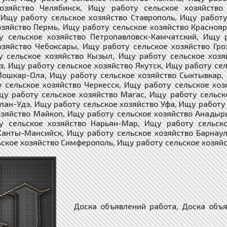
хозяйство Челябинск, Ищу работу сельское хозяйство
 Ищу работу сельское хозяйство Ставрополь, Ищу работу
озяйство Пермь, Ищу работу сельское хозяйство Краснояр
 сельское хозяйство Петропавловск-Камчатский, Ищу 
озяйство Чебоксары, Ищу работу сельское хозяйство Гро
 сельское хозяйство Кызыл, Ищу работу сельское хозя
з, Ищу работу сельское хозяйство Якутск, Ищу работу се
Йошкар-Ола, Ищу работу сельское хозяйство Сыктывкар, 
 сельское хозяйство Черкесск, Ищу работу сельское хоз
щу работу сельское хозяйство Магас, Ищу работу сельск
Улан-Удэ, Ищу работу сельское хозяйство Уфа, Ищу работу
озяйство Майкоп, Ищу работу сельское хозяйство Анадыр
у сельское хозяйство Нарьян-Мар, Ищу работу сельско
Ханты-Мансийск, Ищу работу сельское хозяйство Барнаул
ское хозяйство Симферополь, Ищу работу сельское хозяйство С
Доска объявлений работа, Доска объявлений недвижимость, Доска объявлений ищу работу, Доска объявлений поиска работы, Доска объявлений предоставлю работу, Доска объявлений вакансии, Доска объявлений работа за рубежом, Доска объявлений работа дистанционная, Доска объявлений работа на дому, Доска объявлений подработка, Доска объявлений работа для инвалида, Доска объявлений агентства недвижимости, Доска объявлений Покупка Недвижимости, Доска объявлений Продажа Недвижимости, Доска объявлений Купить Недвижимость, Доска объявлений Продать Недвижимость, Доска объявлений Аренда Недвижимости, Доска объявлений Снять Недвижимость, Доска объявлений Сдать Недвижимость, Доска объявлений Покупка Квартира, Доска объявлений Продажа Квартира, Доска объявлений Купить Квартиру, Доска объявлений Продать Квартиру, Доска объявлений Аренда Квартир, Доска объявлений Снять Квартиру, Доска объявлений Сдать Квартиру, Доска объявлений Покупка Дома, Доска объявлений Продажа Дома, Доска объявлений Купить Дом, Доска объявлений Продать Дом, Доска объявлений Аренда Дома, Доска объявлений Снять Дом, Доска объявлений Сдать Дом, Доска объявлений Покупка Комнат, Доска объявлений Продажа Комнат, Доска объявлений Купить Комнату, Доска объявлений Продать Комнату, Доска объявлений Аренда Комнаты, Доска объявлений Снять Комнату, Доска объявлений Сдать Комнату, Доска объявлений загородная недвижимость, Доска объявлений коммерческая недвижимость, Доска объявлений недвижимость за рубежом, Доска объявлений риэлторы, Доска объявлений строительство, Доска объявлений строительство материалы, Доска объявлений строительство оборудование, Доска объявлений столярные изделия, Доска объявлений мебель, Доска объявлений продажа изделий из древесины, Доска объявлений продажа шпона и пиломатериалов, Доска объявлений строительство домов, Доска объявлений стекло изделия, Доска объявлений сантехника купить, Доска объявлений ландшафтный дизайн, Доска объявлений архитектура и дизайн, Доска объявлений предприятия организации, Доска объявлений компании фирмы, Доска объявлений бригады строителей, Доска объявлений демонтаж разборка, Доска объявлений монтаж сборка, Доска объявлений установка соединение, Доска объявлений вывоз мусора, Доска объявлений клининг уборка, Доска объявлений перепланировка помещений, Доска объявлений перепланировка зданий, Доска объявлений перепланировка сооружений, Доска объявлений перепланировка квартиры, Доска объявлений перепланировка дома, Доска объявлений перепланировка участка, Доска объявлений проектные работы, Доска объявлений электромонтаж, Доска объявлений ремонт и отделка, Доска объявлений ремонт и обслуживание, Доска объявлений отделка и дизайн квартир, Доска объявлений дизайн интерьера, Доска объявлений купить сруб дома, Доска объявлений строительство коттеджей, Доска объявлений дом в кредит, Доска объявлений квартира в кредит, Доска объявлений оцилиндрованное бревно, Доска объявлений дом из бревна, Доска объявлений клееный брус, Доска объявлений дом из бруса, Доска объявлений дом из кирпича, Доска объявлений каркасные дома, Доска объявлений бетон и железобетон, Доска объявлений бетон купить, Доска объявлений гипсокартон, Доска объявлений штукатурные работы, Доска объявлений малярные работы, Доска объявлений облицовка, Доска объявлений колодцы скважины, Доска объявлений балкон лоджия, Доска объявлений камины печи барбекю, Доска объявлений ванная туалет под ключ, Доска объявлений кухня отделка ремонт, Доска объявлений окна двери купить, Доска объявлений потолки заказать, Доска объявлений полы ремонт, Доска объявлений стены отделка, Доска объявлений грузчики, Доска объявлений подсобники разнорабочие, Доска объявлений независимый эксперт, Доска объявлений товары, Доска объявлений товары из китая, Доска объявлений товары с доставкой, Доска объявлений услуги, Доска объявлений поиск услуг и специалистов, Доска объявлений оказание услуг, Доска объявлений предложения услуг и сервисов, Доска объявлений услуги купить и доставить, Доска объявлений услуги и предложения, Доска объявлений магазин, Доска объявлений интернет-магазин, Доска объявлений магазин оборудование, Доска объявлений средства связи, Доска объявлений табачные изделия, Доска объявлений одежда и обувь, Доска объявлений текстиль, Доска объявлений галантерея, Доска объявлений текстильная галантерея, Доска объявлений зоотовары, Доска объявлений интернет-зоомагазин, Доска объявлений животные, Доска объявлений растения, Доска объявлений цветы, Доска объявлений семена и саженцы, Доска объявлений канцтовары, Доска объявлений книги и печать, Доска объявлений косметика парфюмерия, Доска объявлений подарки сувениры, Доска объявлений ювелирные изделия часы, Доска объявлений бытовая техника, Доска объявлений электроника, Доска объявлений хозяйственные товары, Доска объявлений товары для детей, Доска объявл