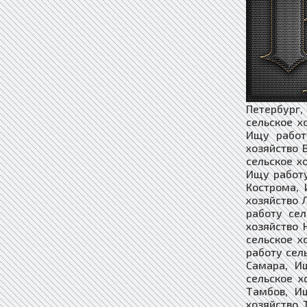
Петербург,
сельское х
Ищу работ
хозяйство 
сельское х
Ищу работу
Кострома, 
хозяйство 
работу сел
хозяйство 
сельское х
работу сел
Самара, И
сельское х
Тамбов, И
хозяйство 