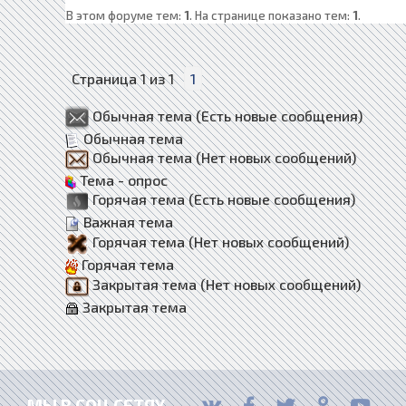
В этом форуме тем:
1
. На странице показано тем:
1
.
Страница
1
из
1
1
Обычная тема (Есть новые сообщения)
Обычная тема
Обычная тема (Нет новых сообщений)
Тема - опрос
Горячая тема (Есть новые сообщения)
Важная тема
Горячая тема (Нет новых сообщений)
Горячая тема
Закрытая тема (Нет новых сообщений)
Закрытая тема
МЫ В СОЦ.СЕТЯХ