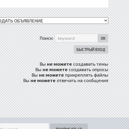
Поиск:
Вы
не можете
создавать темы
Вы
не можете
создавать опросы
Вы
не можете
прикреплять файлы
Вы
не можете
отвечать на сообщения