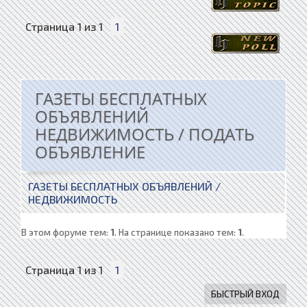
Страница
1
из
1
1
ГАЗЕТЫ БЕСПЛАТНЫХ
ОБЪЯВЛЕНИЙ
НЕДВИЖИМОСТЬ / ПОДАТЬ
ОБЪЯВЛЕНИЕ
ГАЗЕТЫ БЕСПЛАТНЫХ ОБЪЯВЛЕНИЙ /
НЕДВИЖИМОСТЬ
В этом форуме тем:
1
. На странице показано тем:
1
.
Страница
1
из
1
1