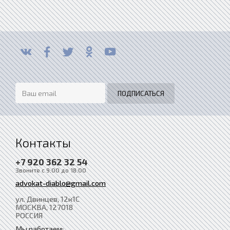
Контакты
+7 920 362 32 54
Звоните с 9:00 до 18:00
advokat-diablo@gmail.com
ул. Двинцев, 12к1С
МОСКВА
, 127018
РОССИЯ
Мы работаем: