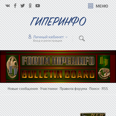
МЕНЮ
ГИПЕРИНФО
Личный кабинет
Вход и регистрация
Новые сообщения
·
Участники
·
Правила форума
·
Поиск
·
RSS