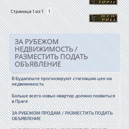
Страница
1
из
1
1
ЗА РУБЕЖОМ
НЕДВИЖИМОСТЬ /
РАЗМЕСТИТЬ ПОДАТЬ
ОБЪЯВЛЕНИЕ
В Будапеште прогнозируют стагнацию цен на
недвижимость
Больше всего новых квартир должно появиться
в Праге
ЗА РУБЕЖОМ ПРОДАМ / РАЗМЕСТИТЬ ПОДАТЬ
ОБЪЯВЛЕНИЕ