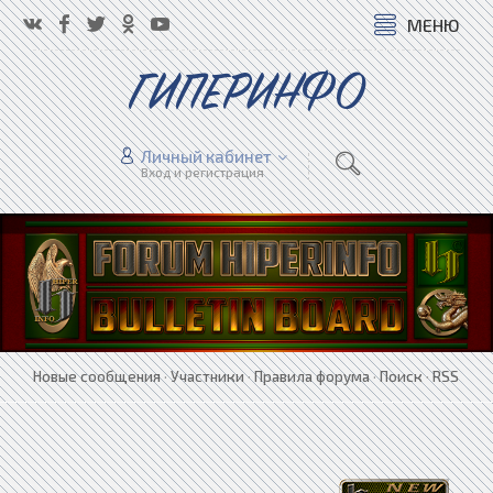
МЕНЮ
ГИПЕРИНФО
Личный кабинет
Вход и регистрация
Новые сообщения
·
Участники
·
Правила форума
·
Поиск
·
RSS