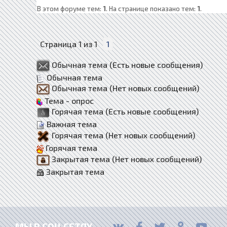
В этом форуме тем:
1
. На странице показано тем:
1
.
Страница
1
из
1
1
Обычная тема (Есть новые сообщения)
Обычная тема
Обычная тема (Нет новых сообщений)
Тема - опрос
Горячая тема (Есть новые сообщения)
Важная тема
Горячая тема (Нет новых сообщений)
Горячая тема
Закрытая тема (Нет новых сообщений)
Закрытая тема
МЫ В СОЦ.СЕТЯХ