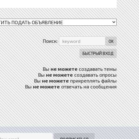
Поиск:
Вы
не можете
создавать темы
Вы
не можете
создавать опросы
Вы
не можете
прикреплять файлы
Вы
не можете
отвечать на сообщения