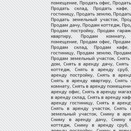
помещение, Продать офис, Продать
Продать склад, Продать кафе,
гостиницу, Продать землю, Продать
Продать земельный участок, Про
Продам дачу, Продам коттедж, Про
Продам постройку, Продам гараж
квартиру, Продам комнату,
помещение, Продам офис, Продам
Продам склад, Продам кафе,
гостиницу, Продам землю, Продам
Продам земельный участок, Снять
дом, Снять в аренду дачу, Снять
коттедж, Снять в аренду сруб,
аренду постройку, Снять в арен
Снять в аренду квартиру, Снять
комнату, Снять в аренду помещение
аренду офис, Снять в аренду магаз
в аренду склад, Снять в аренду каф
аренду гостиницу, Снять в арен
Снять в аренду участок, Снять 
земельный участок, Сниму в аре
Сниму в аренду дачу, Сниму 
коттедж, Сниму в аренду сруб,
аренду постройку, Сниму в арен