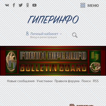
МЕНЮ
ГИПЕРИНФО
Личный кабинет
Вход и регистрация
Новые сообщения
·
Участники
·
Правила форума
·
Поиск
·
RSS