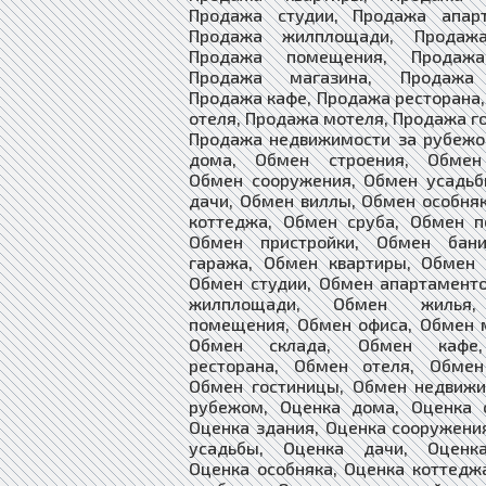
Продажа студии, Продажа апарт
Продажа жилплощади, Продажа
Продажа помещения, Продажа
Продажа магазина, Продажа 
Продажа кафе, Продажа ресторана
отеля, Продажа мотеля, Продажа г
Продажа недвижимости за рубежо
дома, Обмен строения, Обмен
Обмен сооружения, Обмен усадьб
дачи, Обмен виллы, Обмен особня
коттеджа, Обмен сруба, Обмен п
Обмен пристройки, Обмен бан
гаража, Обмен квартиры, Обмен 
Обмен студии, Обмен апартамент
жилплощади, Обмен жилья
помещения, Обмен офиса, Обмен 
Обмен склада, Обмен кафе
ресторана, Обмен отеля, Обмен
Обмен гостиницы, Обмен недвижи
рубежом, Оценка дома, Оценка с
Оценка здания, Оценка сооружени
усадьбы, Оценка дачи, Оценк
Оценка особняка, Оценка коттедж