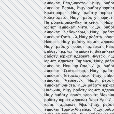
адвокат Владивосток, Ищу рабо
адвокат Пермь, Ищу работу юрис
Красноярск, Ищу работу юрист
Краснодар, Ищу работу юрист
Петропавловск-Камчатский, Ищ
юрист адвокат Чита, Ищу рабо
адвокат Чебоксары, Ищу рабо
адвокат Грозный, Ищу работу юрис
Ижевск, Ищу работу юрист адвок
Ищу работу юрист адвокат Каз
работу юрист адвокат Владикав
работу юрист адвокат Якутск, И
юрист адвокат Саранск, Ищу раб
адвокат Йошкар-Ола, Ищу рабо
адвокат Сыктывкар, Ищу рабо
адвокат Петрозаводск, Ищу рабо
адвокат Черкесск, Ищу работ
адвокат Элиста, Ищу работу юрис
Нальчик, Ищу работу юрист адвок
Ищу работу юрист адвокат Махач
работу юрист адвокат Улан-Удэ, И
юрист адвокат Уфа, Ищу рабо
адвокат Горно-Алтайск, Ищу раб
адвокат Майкоп, Ищу работу юрис