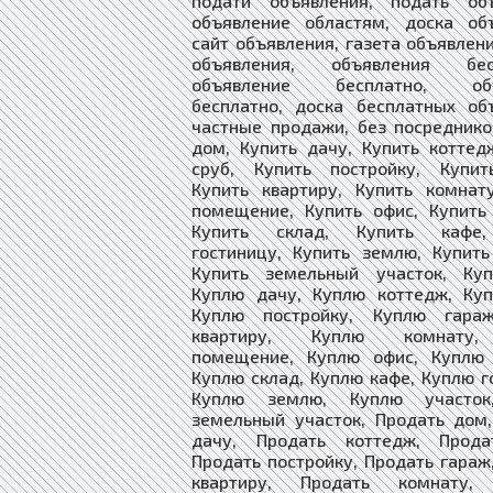
подати объявления, подать объ
объявление областям, доска объ
сайт объявления, газета объявлен
объявления, объявления бесп
объявление бесплатно, объ
бесплатно, доска бесплатных об
частные продажи, без посреднико
дом, Купить дачу, Купить коттед
сруб, Купить постройку, Купит
Купить квартиру, Купить комнат
помещение, Купить офис, Купить
Купить склад, Купить кафе,
гостиницу, Купить землю, Купить
Купить земельный участок, Ку
Куплю дачу, Куплю коттедж, Куп
Куплю постройку, Куплю гара
квартиру, Куплю комнату
помещение, Куплю офис, Куплю 
Куплю склад, Куплю кафе, Куплю г
Куплю землю, Куплю участок
земельный участок, Продать дом
дачу, Продать коттедж, Прода
Продать постройку, Продать гараж
квартиру, Продать комнату, 