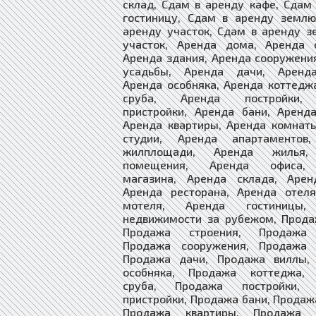
склад, Сдам в аренду кафе, Сдам
гостиницу, Сдам в аренду землю
аренду участок, Сдам в аренду 
участок, Аренда дома, Аренда с
Аренда здания, Аренда сооружени
усадьбы, Аренда дачи, Аренд
Аренда особняка, Аренда коттедж
сруба, Аренда постройки,
пристройки, Аренда бани, Аренд
Аренда квартиры, Аренда комнат
студии, Аренда апартаментов
жилплощади, Аренда жилья,
помещения, Аренда офиса,
магазина, Аренда склада, Арен
Аренда ресторана, Аренда отеля
мотеля, Аренда гостиницы,
недвижимости за рубежом, Прода
Продажа строения, Продажа 
Продажа сооружения, Продажа 
Продажа дачи, Продажа виллы,
особняка, Продажа коттеджа,
сруба, Продажа постройки, 
пристройки, Продажа бани, Продаж
Продажа квартиры, Продажа к