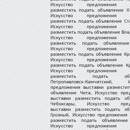
Искусство предложения в
разместить подать объявление Х
Искусство предложения в
разместить подать объявление Ст
Искусство предложения в
разместить подать объявление Вла
Искусство предложения в
разместить подать объявлени
Искусство предложения в
разместить подать объявление Кр
Искусство предложения в
разместить подать объявление К
Искусство предложения в
разместить подать объя
Петропавловск-Камчатский, И
предложения выставки разместит
объявление Чита, Искусство пре
выставки разместить подать об
Чебоксары, Искусство пред
выставки разместить подать об
Грозный, Искусство предложения
разместить подать объявление
Искусство предложения в