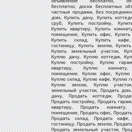
объявление бесплатно, объ
бесплатно, доска бесплатных об
частные продажи, без посреднико
дом, Купить дачу, Купить коттед
сруб, Купить постройку, Купит
Купить квартиру, Купить комнат
помещение, Купить офис, Купить
Купить склад, Купить кафе,
гостиницу, Купить землю, Купить
Купить земельный участок, Ку
Куплю дачу, Куплю коттедж, Куп
Куплю постройку, Куплю гара
квартиру, Куплю комнату
помещение, Куплю офис, Куплю 
Куплю склад, Куплю кафе, Куплю г
Куплю землю, Куплю участок
земельный участок, Продать дом
дачу, Продать коттедж, Прода
Продать постройку, Продать гараж
квартиру, Продать комнату, 
помещение, Продать офис, Продать
Продать склад, Продать кафе,
гостиницу, Продать землю, Продать
Продать земельный участок, Про