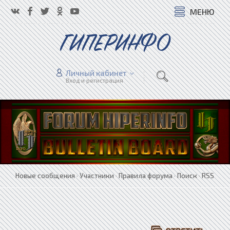
МЕНЮ
ГИПЕРИНФО
Личный кабинет
Вход и регистрация
Новые сообщения
·
Участники
·
Правила форума
·
Поиск
·
RSS