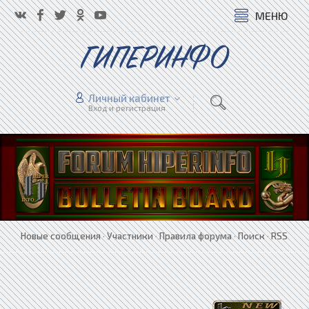
МЕНЮ
ГИПЕРИНФО
Личный кабинет
Вход и регистрация
Новые сообщения
·
Участники
·
Правила форума
·
Поиск
·
RSS