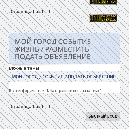
Страница
1
из
1
1
МОЙ ГОРОД СОБЫТИЕ
ЖИЗНЬ / РАЗМЕСТИТЬ
ПОДАТЬ ОБЪЯВЛЕНИЕ
Важные темы
МОЙ ГОРОД / СОБЫТИЕ / ПОДАТЬ ОБЪЯВЛЕНИЕ
В этом форуме тем:
1
. На странице показано тем:
1
.
Страница
1
из
1
1