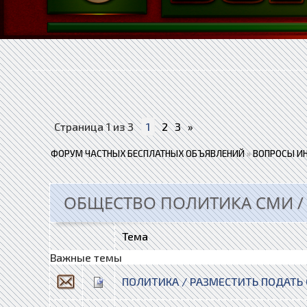
Страница
1
из
3
1
2
3
»
ФОРУМ ЧАСТНЫХ БЕСПЛАТНЫХ ОБЪЯВЛЕНИЙ
»
ВОПРОСЫ И
ОБЩЕСТВО ПОЛИТИКА СМИ /
Тема
Важные темы
ПОЛИТИКА / РАЗМЕСТИТЬ ПОДАТЬ