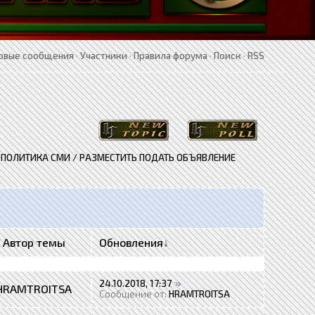
овые сообщения
·
Участники
·
Правила форума
·
Поиск
·
RSS
ПОЛИТИКА СМИ / РАЗМЕСТИТЬ ПОДАТЬ ОБЪЯВЛЕНИЕ
Автор темы
Обновления
↓
24.10.2018, 17:37
HRAMTROITSA
Сообщение от:
HRAMTROITSA