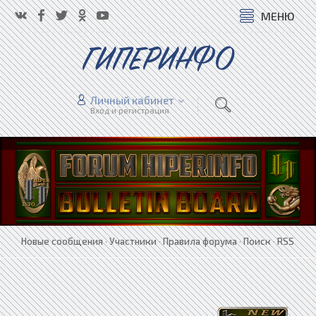
МЕНЮ
ГИПЕРИНФО
Личный кабинет
Вход и регистрация
Новые сообщения
·
Участники
·
Правила форума
·
Поиск
·
RSS