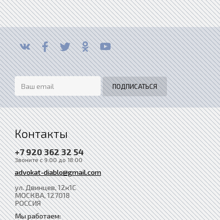
Контакты
+7 920 362 32 54
Звоните с 9:00 до 18:00
advokat-diablo@gmail.com
ул. Двинцев, 12к1С
МОСКВА
, 127018
РОССИЯ
Мы работаем: