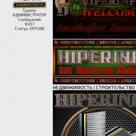
Группа:
АДМИНИСТРАТОР
Сообщений:
6457
Статус:
OFFLINE
НЕДВИЖИМОСТЬ
|
СТРОИТЕЛЬСТВО