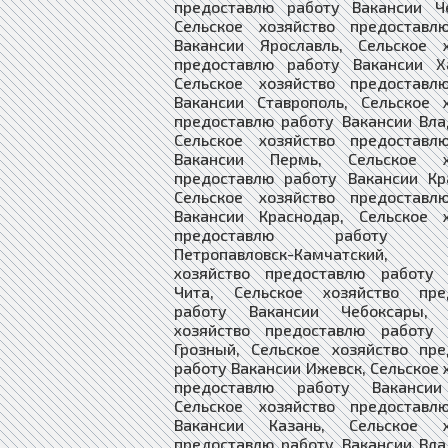
предоставлю работу Вакансии Че
Сельское хозяйство предоставл
Вакансии Ярославль, Сельское х
предоставлю работу Вакансии Ха
Сельское хозяйство предоставл
Вакансии Ставрополь, Сельское 
предоставлю работу Вакансии Вла
Сельское хозяйство предоставл
Вакансии Пермь, Сельское хо
предоставлю работу Вакансии Кр
Сельское хозяйство предоставл
Вакансии Краснодар, Сельское х
предоставлю работу Ва
Петропавловск-Камчатский, С
хозяйство предоставлю работу 
Чита, Сельское хозяйство пре
работу Вакансии Чебоксары, 
хозяйство предоставлю работу 
Грозный, Сельское хозяйство пр
работу Вакансии Ижевск, Сельское 
предоставлю работу Вакансии
Сельское хозяйство предоставл
Вакансии Казань, Сельское х
предоставлю работу Вакансии Вла