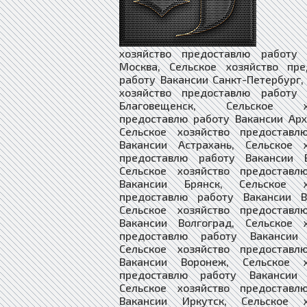
хозяйство предоставлю работу 
Москва, Сельское хозяйство пре
работу Вакансии Санкт-Петербург,
хозяйство предоставлю работу 
Благовещенск, Сельское хо
предоставлю работу Вакансии Арх
Сельское хозяйство предоставл
Вакансии Астрахань, Сельское х
предоставлю работу Вакансии Б
Сельское хозяйство предоставл
Вакансии Брянск, Сельское х
предоставлю работу Вакансии В
Сельское хозяйство предоставл
Вакансии Волгоград, Сельское х
предоставлю работу Вакансии 
Сельское хозяйство предоставл
Вакансии Воронеж, Сельское х
предоставлю работу Вакансии 
Сельское хозяйство предоставл
Вакансии Иркутск, Сельское х