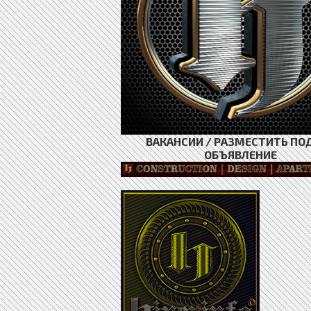
ВАКАНСИИ / РАЗМЕСТИТЬ ПО
ОБЪЯВЛЕНИЕ