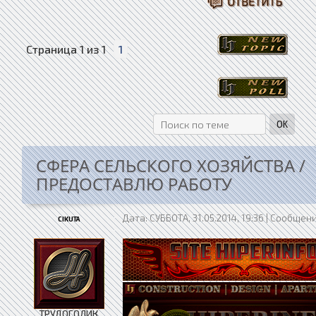
Страница
1
из
1
1
СФЕРА СЕЛЬСКОГО ХОЗЯЙСТВА /
ПРЕДОСТАВЛЮ РАБОТУ
Дата: СУББОТА, 31.05.2014, 19:36 | Сообщен
CIKUTA
ТРУДОГОЛИК