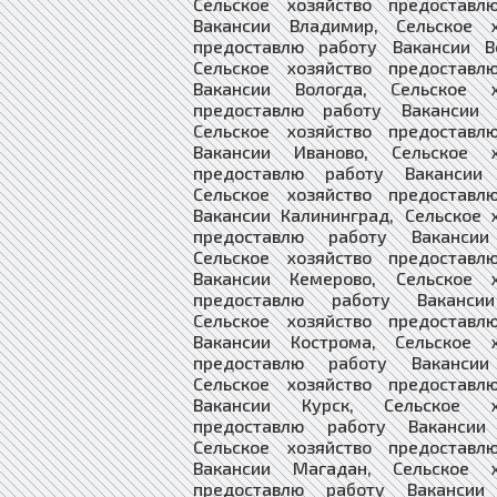
Сельское хозяйство предоставл
Вакансии Владимир, Сельское х
предоставлю работу Вакансии Во
Сельское хозяйство предоставл
Вакансии Вологда, Сельское х
предоставлю работу Вакансии 
Сельское хозяйство предоставл
Вакансии Иваново, Сельское х
предоставлю работу Вакансии 
Сельское хозяйство предоставл
Вакансии Калининград, Сельское 
предоставлю работу Вакансии
Сельское хозяйство предоставл
Вакансии Кемерово, Сельское х
предоставлю работу Вакансии
Сельское хозяйство предоставл
Вакансии Кострома, Сельское х
предоставлю работу Вакансии
Сельское хозяйство предоставл
Вакансии Курск, Сельское хо
предоставлю работу Вакансии
Сельское хозяйство предоставл
Вакансии Магадан, Сельское х
предоставлю работу Вакансии