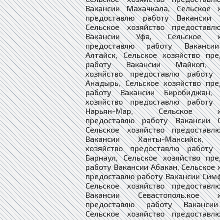
Вакансии Махачкала, Сельское х
предоставлю работу Вакансии У
Сельское хозяйство предоставл
Вакансии Уфа, Сельское хо
предоставлю работу Вакансии
Алтайск, Сельское хозяйство пр
работу Вакансии Майкоп, С
хозяйство предоставлю работу 
Анадырь, Сельское хозяйство пр
работу Вакансии Биробиджан, 
хозяйство предоставлю работу 
Нарьян-Мар, Сельское хо
предоставлю работу Вакансии С
Сельское хозяйство предоставл
Вакансии Ханты-Мансийск, С
хозяйство предоставлю работу 
Барнаул, Сельское хозяйство пр
работу Вакансии Абакан, Сельское 
предоставлю работу Вакансии Сим
Сельское хозяйство предоставл
Вакансии Севастополь.кое хо
предоставлю работу Вакансии
Сельское хозяйство предоставл