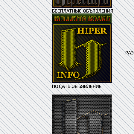
БЕСПЛАТНЫЕ ОБЪЯВЛЕНИЯ
РА
ПОДАТЬ ОБЪЯВЛЕНИЕ
Сель