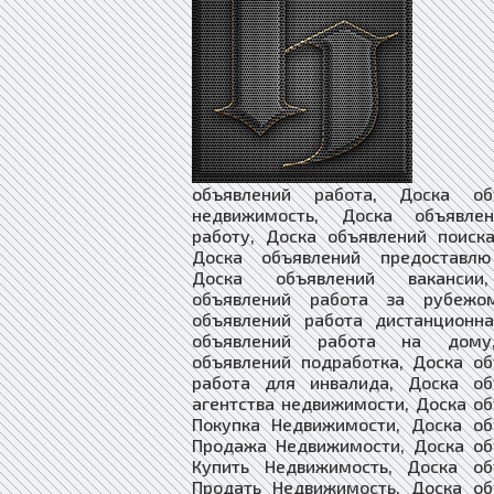
Доска объявлений работа, Доска объявлений недвижимость, Доска объявлений ищу работу, Доска объявлений поиска работы, Доска объявлений предоставлю работу, Доска объявлений вакансии, Доска объявлений работа за рубежом, Доска объявлений работа дистанционная, Доска объявлений работа на дому, Доска объявлений подработка, Доска объявлений работа для инвалида, Доска объявлений агентства недвижимости, Доска объявлений Покупка Недвижимости, Доска объявлений Продажа Недвижимости, Доска объявлений Купить Недвижимость, Доска объявлений Продать Недвижимость, Доска объявлений Аренда Недвижимости, Доска объявлений Снять Недвижимость, Доска объявлений Сдать Недвижимость, Доска объявлений Покупка Квартира, Доска объявлений Продажа Квартира, Доска объявлений Купить Квартиру, Доска объявлений Продать Квартиру, Доска объявлений Аренда Квартир, Доска объявлений Снять Квартиру, Доска объявлений Сдать Квартиру, Доска объявлений Покупка Дома, Доска объявлений Продажа Дома, Доска объявлений Купить Дом, Доска объявлений Продать Дом, Доска объявлений Аренда Дома, Доска объявлений Снять Дом, Доска объявлений Сдать Дом, Доска объявлений Покупка Комнат, Доска объявлений Продажа Комнат, Доска объявлений Купить Комнату, Доска объявлений Продать Комнату, Доска объявлений Аренда Комнаты, Доска объявлений Снять Комнату, Доска объявлений Сдать Комнату, Доска объявлений загородная недвижимость, Доска объявлений коммерческая недвижимость, Доска объявлений недвижимость за рубежом, Доска объявлений риэлторы, Доска объявлений строительство, Доска объявлений строительство материалы, Доска объявлений строительство оборудование, Доска объявлений столярные изделия, Доска объявлений мебель, Доска объявлений продажа изделий из древесины, Доска объявлений продажа шпона и пиломатериалов, Доска объявлений строительство домов, Доска объявлений стекло изделия, Доска объявлений сантехника купить, Доска объявлений ландшафтный дизайн, Доска объявлений архитектура и дизайн, Доска объявлений предприятия организации, Доска объявлений компании фирмы, Доска объявлений бригады строителей, Доска объявлений демонтаж разборка, Доска объявлений монтаж сборка, Доска объявлений установка соединение, Доска объявлений вывоз мусора, Доска объявлений клининг уборка, Доска объявлений перепланировка помещений, Доска объявлений перепланировка зданий, Доска объявлений перепланировка сооружений, Доска объявлений перепланировка квартиры, Доска объявлений перепланировка дома, Доска объявлений перепланировка участка, Доска объявлений проектные работы, Доска объявлений электромонтаж, Доска объявлений ремонт и отделка, Доска объявлений ремонт и обслуживание, Доска объявлений отделка и дизайн квартир, Доска объявлений дизайн интерьера, Доска объявлений купить сруб дома, Доска объявлений строительство коттеджей, Доска объявлений дом в кредит, Доска объявлений квартира в кредит, Доска объявлений оцилиндрованное бревно, Доска объявлений дом из бревна, Доска объявлений клееный брус, Доска объявлений дом из бруса, Доска объявлений дом из кирпича, Доска объявлений каркасные дома, Доска объявлений бетон и железобетон, Доска объявлений бетон купить, Доска объявлений гипсокартон, Доска объявлений штукатурные работы, Доска объявлений малярные работы, Доска объявлений облицовка, Доска объявлений колодцы скважины, Доска объявлений балкон лоджия, Доска объявлений камины печи барбекю, Доска объявлений ванная туалет под ключ, Доска объявлений кухня отделка ремонт, Доска объявлений окна двери купить, Доска объявлений потолки заказать, Доска объявлений полы ремонт, Доска объявлений стены отделка, Доска объявлений грузчики, Доска объявлений подсобники разнорабочие, Доска объявлений независимый эксперт, Доска объявлений товары, Доска объявлений товары из китая, Доска объявлений товары с доставкой, Доска объявлений услуги, Доска объявлений поиск услуг и специалистов, Доска объявлений оказание услуг, Доска объявлений предложения услуг и сервисов, Доска объявлений услуги купить и доставить, Доска объявлений услуги и предложения, Доска объявлений магазин, Доска объявлений интернет-магазин, Доска объявлений магазин оборудование, Доска объявлений средства связи, Доска объявлений табачные изделия, Доска объявлений одежда и обувь, Доска объявлений текстиль, Доска объявлений галантерея, Доска объявлений текстильная галантерея, Доска объявлений зоотовары, Доска объявлений интернет-зоомагазин, Доска объявлений животные, Доска объявлений растения, Доска объявлений цветы, Доска объявлений семена и саженцы, Доска объявлений канцтовары, Доска объявлений книги и печать, Доска объявлений косметика парфюмерия, Доска объявлений подарки сувениры, Доска объявлений ювелирные изделия часы, Доска объявлений бытовая техника, Доска объявлений электроника, Доска объявлений хозяйственные товары, Доска объявлений товары для детей, Доска объявлений товары услуги для спорта, Доска объявлений для презентаций, Доска объявлений товары для сферы услуг, Доска объявлений сырье и материалы, Доска объявлений топливо гсм масла, Доска объявлений нефть и нефтепродукты, Доска объявлений дрова опилки, Доска объявлений тара и упаковка, Доска объявл