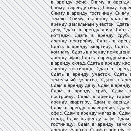
в аренду офис, Сниму в аренду 
Сниму в аренду склад, Сниму в аре
Сниму в аренду гостиницу, Сниму
землю, Сниму в аренду участок,
аренду земельный участок, Сдать
дом, Сдать в аренду дачу, Сдать
коттедж, Сдать в аренду сруб,
аренду постройку, Сдать в арен
Сдать в аренду квартиру, Сдать
комнату, Сдать в аренду помещение
аренду офис, Сдать в аренду магаз
в аренду склад, Сдать в аренду каф
аренду гостиницу, Сдать в арен
Сдать в аренду участок, Сдать 
земельный участок, Сдам в аре
Сдам в аренду дачу, Сдам в аренду
Сдам в аренду сруб, Сдам в
постройку, Сдам в аренду гараж
аренду квартиру, Сдам в аренду
Сдам в аренду помещение, Сдам 
офис, Сдам в аренду магазин, Сдам
склад, Сдам в аренду кафе, Сдам
гостиницу, Сдам в аренду землю
аренду участок, Сдам в аренду 