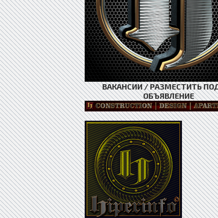
ВАКАНСИИ / РАЗМЕСТИТЬ ПО
ОБЪЯВЛЕНИЕ