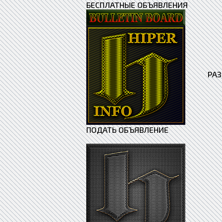
БЕСПЛАТНЫЕ ОБЪЯВЛЕНИЯ
РА
ПОДАТЬ ОБЪЯВЛЕНИЕ
Сп