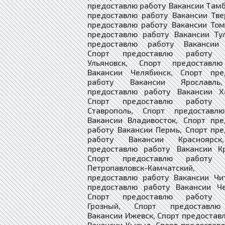
предоставлю работу Вакансии Тамб
предоставлю работу Вакансии Тве
предоставлю работу Вакансии Том
предоставлю работу Вакансии Ту
предоставлю работу Вакансии
Спорт предоставлю работу В
Ульяновск, Спорт предоставл
Вакансии Челябинск, Спорт пре
работу Вакансии Ярославль
предоставлю работу Вакансии Ха
Спорт предоставлю работу В
Ставрополь, Спорт предоставл
Вакансии Владивосток, Спорт пр
работу Вакансии Пермь, Спорт пр
работу Вакансии Красноярск
предоставлю работу Вакансии Кр
Спорт предоставлю работу В
Петропавловск-Камчатский
предоставлю работу Вакансии Чи
предоставлю работу Вакансии Че
Спорт предоставлю работу В
Грозный, Спорт предоставлю
Вакансии Ижевск, Спорт предостав
Вакансии Кызыл, Спорт предостав