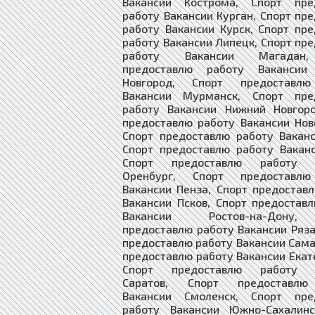
Вакансии Кострома, Спорт пре
работу Вакансии Курган, Спорт пр
работу Вакансии Курск, Спорт пр
работу Вакансии Липецк, Спорт пр
работу Вакансии Магадан
предоставлю работу Вакансии
Новгород, Спорт предоставлю
Вакансии Мурманск, Спорт пре
работу Вакансии Нижний Новгоро
предоставлю работу Вакансии Нов
Спорт предоставлю работу Вакан
Спорт предоставлю работу Вакан
Спорт предоставлю работу В
Оренбург, Спорт предоставлю
Вакансии Пенза, Спорт предостав
Вакансии Псков, Спорт предостав
Вакансии Ростов-на-Дону
предоставлю работу Вакансии Ряза
предоставлю работу Вакансии Сама
предоставлю работу Вакансии Екат
Спорт предоставлю работу В
Саратов, Спорт предоставлю
Вакансии Смоленск, Спорт пре
работу Вакансии Южно-Сахалинс