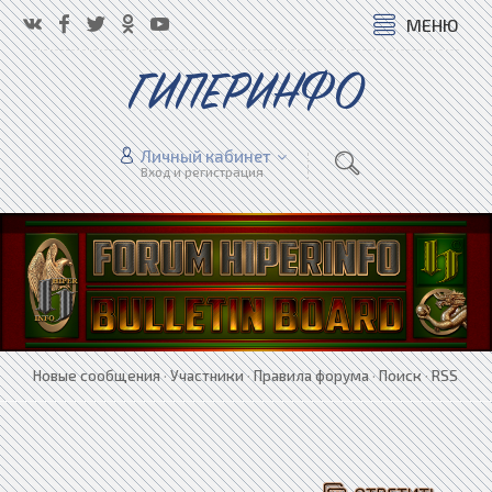
МЕНЮ
ГИПЕРИНФО
Личный кабинет
Вход и регистрация
Новые сообщения
·
Участники
·
Правила форума
·
Поиск
·
RSS