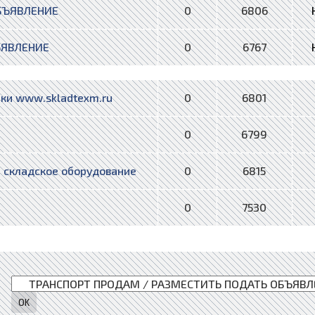
БЪЯВЛЕНИЕ
0
6806
ЪЯВЛЕНИЕ
0
6767
ки www.skladtexm.ru
0
6801
0
6799
 складское оборудование
0
6815
0
7530