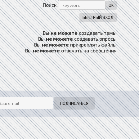
Поиск:
Вы
не можете
создавать темы
Вы
не можете
создавать опросы
Вы
не можете
прикреплять файлы
Вы
не можете
отвечать на сообщения