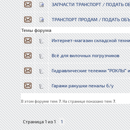
ЗАПЧАСТИ ТРАНСПОРТ / ПОДАТЬ О
ТРАНСПОРТ ПРОДАМ / ПОДАТЬ ОБ
Темы форума
Интернет-магазин складской техни
Всё для вилочных погрузчиков
Гидравлические тележки "РОКЛЫ" и
Гаражи ракушки пеналы б/у
В этом форуме тем:
7
. На странице показано тем:
7
.
Страница
1
из
1
1