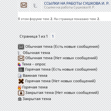
ССЫЛКИ НА РАБОТЫ СУШКОВА И. Р.
Ссылки на работы Сушкова И. Р.
В этом форуме тем:
2
. На странице показано тем:
2
.
Страница
1
из
1
1
Обычная тема (Есть новые сообщения)
Обычная тема
Обычная тема (Нет новых сообщений)
Тема - опрос
Горячая тема (Есть новые сообщения)
Важная тема
Горячая тема (Нет новых сообщений)
Горячая тема
Закрытая тема (Нет новых сообщений)
Закрытая тема