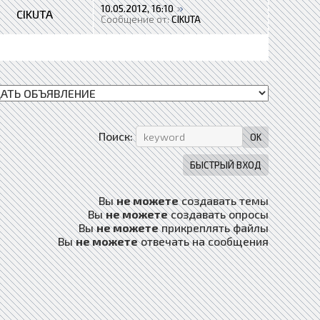
10.05.2012, 16:10
CIKUTA
Сообщение от:
CIKUTA
Поиск:
Вы
не можете
создавать темы
Вы
не можете
создавать опросы
Вы
не можете
прикреплять файлы
Вы
не можете
отвечать на сообщения