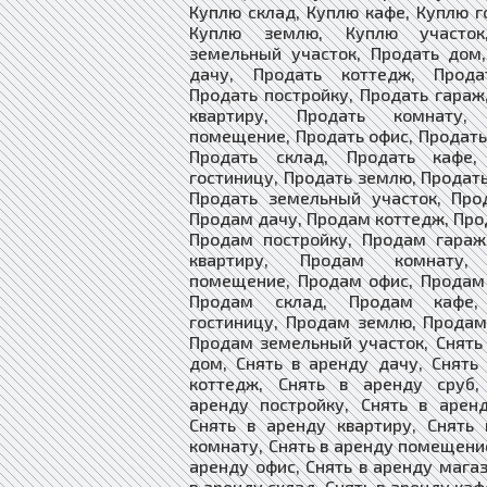
Куплю склад, Куплю кафе, Куплю г
Куплю землю, Куплю участок
земельный участок, Продать дом
дачу, Продать коттедж, Прода
Продать постройку, Продать гараж
квартиру, Продать комнату, 
помещение, Продать офис, Продать
Продать склад, Продать кафе,
гостиницу, Продать землю, Продать
Продать земельный участок, Про
Продам дачу, Продам коттедж, Про
Продам постройку, Продам гараж
квартиру, Продам комнату,
помещение, Продам офис, Продам
Продам склад, Продам кафе,
гостиницу, Продам землю, Продам
Продам земельный участок, Снять
дом, Снять в аренду дачу, Снять
коттедж, Снять в аренду сруб,
аренду постройку, Снять в арен
Снять в аренду квартиру, Снять
комнату, Снять в аренду помещение
аренду офис, Снять в аренду магаз
в аренду склад, Снять в аренду каф