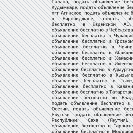
Палана, подать объявление бес
Кудымкаре, подать объявление бе
пгт Агинское, подать объявление 
в Биробиджане, подать объ
бесплатно в Еврейской АО,
объявление бесплатно в Чебоксара
объявление бесплатно в Чувашии
объявление бесплатно в Грозном
объявление бесплатно в Чечне
объявление бесплатно в Абакане
объявление бесплатно в Хакасии
объявление бесплатно в Ижевске
объявление бесплатно в Удмурти
объявление бесплатно в Кызыле
объявление бесплатно в Тыве
объявление бесплатно в Казани
объявление бесплатно в Татарстан
объявление бесплатно во Влади
подать объявление бесплатно в 
Осетии, подать объявление бес
Якутске, подать объявление бес
Республике Саха (Якутия),
объявление бесплатно в Саранск
объявление бесплатно в Мордови