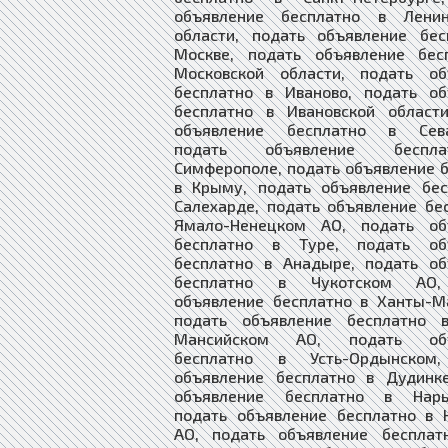
объявление бесплатно в Ленин
области, подать объявление бес
Москве, подать объявление бес
Московской области, подать об
бесплатно в Иваново, подать об
бесплатно в Ивановской области
объявление бесплатно в Сева
подать объявление беспл
Симферополе, подать объявление 
в Крыму, подать объявление бес
Салехарде, подать объявление бе
Ямало-Ненецком АО, подать об
бесплатно в Туре, подать об
бесплатно в Анадыре, подать об
бесплатно в Чукотском АО,
объявление бесплатно в Ханты-М
подать объявление бесплатно 
Мансийском АО, подать объ
бесплатно в Усть-Ордынском,
объявление бесплатно в Дудинке
объявление бесплатно в Нарь
подать объявление бесплатно в 
АО, подать объявление бесплат