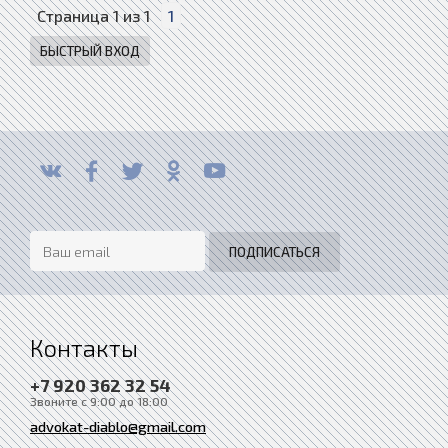
Страница
1
из
1
1
Контакты
+7 920 362 32 54
Звоните с 9:00 до 18:00
advokat-diablo@gmail.com