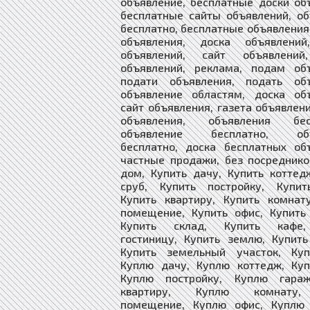
объявление, бесплатные доски об
бесплатные сайты объявлений, о
бесплатно, бесплатные объявления
объявления, доска объявлений
объявлений, сайт объявлений
объявлений, реклама, подам объ
подати объявления, подать объ
объявление областям, доска объ
сайт объявления, газета объявлен
объявления, объявления бесп
объявление бесплатно, объ
бесплатно, доска бесплатных об
частные продажи, без посреднико
дом, Купить дачу, Купить коттед
сруб, Купить постройку, Купит
Купить квартиру, Купить комнат
помещение, Купить офис, Купить
Купить склад, Купить кафе,
гостиницу, Купить землю, Купить
Купить земельный участок, Ку
Куплю дачу, Куплю коттедж, Куп
Куплю постройку, Куплю гара
квартиру, Куплю комнату
помещение, Куплю офис, Куплю 