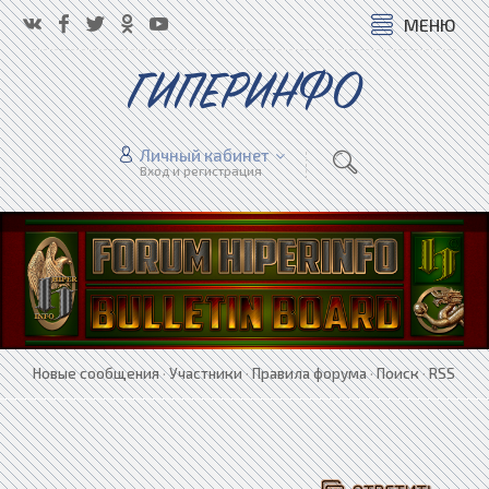
МЕНЮ
ГИПЕРИНФО
Личный кабинет
Вход и регистрация
Новые сообщения
·
Участники
·
Правила форума
·
Поиск
·
RSS