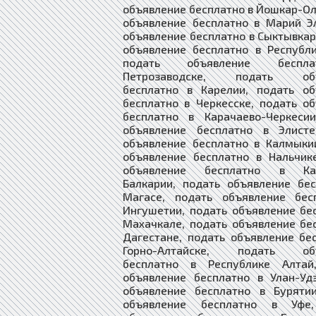
объявление бесплатно в Йошкар-Ол
объявление бесплатно в Марий Э
объявление бесплатно в Сыктывкар
объявление бесплатно в Республ
подать объявление беспл
Петрозаводске, подать объ
бесплатно в Карелии, подать об
бесплатно в Черкесске, подать о
бесплатно в Карачаево-Черкесии
объявление бесплатно в Элисте
объявление бесплатно в Калмыки
объявление бесплатно в Нальчик
объявление бесплатно в Каб
Балкарии, подать объявление бе
Магасе, подать объявление бес
Ингушетии, подать объявление бе
Махачкале, подать объявление бе
Дагестане, подать объявление бе
Горно-Алтайске, подать объ
бесплатно в Республике Алтай
объявление бесплатно в Улан-Уд
объявление бесплатно в Бурятии
объявление бесплатно в Уфе,