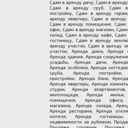
Сдам в аренду дачу, Сдам в аренду
Сдам в аренду сруб, Сдам в
постройку, Сдам в аренду гараж
аренду квартиру, Сдам в аренду
Сдам в аренду помещение, Сдам 
офис, Сдам в аренду магазин, Сдам
склад, Сдам в аренду кафе, Сдам
гостиницу, Сдам в аренду землю
аренду участок, Сдам в аренду 
участок, Аренда дома, Аренда с
Аренда здания, Аренда сооружени
усадьбы, Аренда дачи, Аренд
Аренда особняка, Аренда коттедж
сруба, Аренда постройки,
пристройки, Аренда бани, Аренд
Аренда квартиры, Аренда комнат
студии, Аренда апартаментов
жилплощади, Аренда жилья,
помещения, Аренда офиса,
магазина, Аренда склада, Арен
Аренда ресторана, Аренда отеля
мотеля, Аренда гостиницы,
недвижимости за рубежом, Прода
Продажа строения, Продажа 