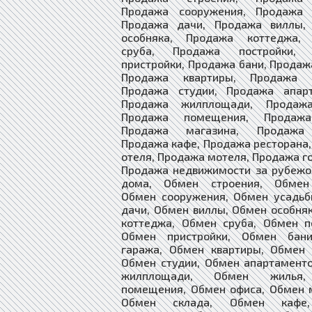
Продажа сооружения, Продажа 
Продажа дачи, Продажа виллы,
особняка, Продажа коттеджа,
сруба, Продажа постройки, 
пристройки, Продажа бани, Продаж
Продажа квартиры, Продажа к
Продажа студии, Продажа апарт
Продажа жилплощади, Продажа
Продажа помещения, Продажа
Продажа магазина, Продажа 
Продажа кафе, Продажа ресторана
отеля, Продажа мотеля, Продажа г
Продажа недвижимости за рубежо
дома, Обмен строения, Обмен
Обмен сооружения, Обмен усадьб
дачи, Обмен виллы, Обмен особня
коттеджа, Обмен сруба, Обмен п
Обмен пристройки, Обмен бан
гаража, Обмен квартиры, Обмен 
Обмен студии, Обмен апартамент
жилплощади, Обмен жилья
помещения, Обмен офиса, Обмен 
Обмен склада, Обмен кафе