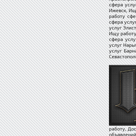
сфера услу
Ижевск, Ищ
работу сфе
сфера услу
услуг Элис
Ищу работу
сфера услу
услуг Нарь
услуг Барн
Севастополь.​​​​​