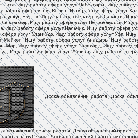
г Чита, Ищу работу сфера услуг Чебоксары, Ищу работу 
у работу сфера услуг Кызыл, Ищу работу сфера услуг Каз
ра услуг Якутск, Ищу работу сфера услуг Саранск, Ищ
г Сыктывкар, Ищу работу сфера услуг Петрозаводск, Ищу 
та, Ищу работу сфера услуг Нальчик, Ищу работу сфера у
 сфера услуг Улан-Удэ, Ищу работу сфера услуг Уфа, Ищу
г Майкоп, Ищу работу сфера услуг Анадырь, Ищу работ
ян-Мар, Ищу работу сфера услуг Салехард, Ищу работу с
аул, Ищу работу сфера услуг Абакан, Ищу работу сфер
​​
Доска объявлений работа, Доска объявлений недвижимость, Доска объявлений ищу работу, Доска объявлений поиска работы, Доска объявлений предоставлю работу, Доска объявлений вакансии, Доска объявлений работа за рубежом, Доска объявлений работа дистанционная, Доска объявлений работа на дому, Доска объявлений подработка, Доска объявлений работа для инвалида, Доска объявлений агентства недвижимости, Доска объявлений Покупка Недвижимости, Доска объявлений Продажа Недвижимости, Доска объявлений Купить Недвижимость, Доска объявлений Продать Недвижимость, Доска объявлений Аренда Недвижимости, Доска объявлений Снять Недвижимость, Доска объявлений Сдать Недвижимость, Доска объявлений Покупка Квартира, Доска объявлений Продажа Квартира, Доска объявлений Купить Квартиру, Доска объявлений Продать Квартиру, Доска объявлений Аренда Квартир, Доска объявлений Снять Квартиру, Доска объявлений Сдать Квартиру, Доска объявлений Покупка Дома, Доска объявлений Продажа Дома, Доска объявлений Купить Дом, Доска объявлений Продать Дом, Доска объявлений Аренда Дома, Доска объявлений Снять Дом, Доска объявлений Сдать Дом, Доска объявлений Покупка Комнат, Доска объявлений Продажа Комнат, Доска объявлений Купить Комнату, Доска объявлений Продать Комнату, Доска объявлений Аренда Комнаты, Доска объявлений Снять Комнату, Доска объявлений Сдать Комнату, Доска объявлений загородная недвижимость, Доска объявлений коммерческая недвижимость, Доска объявлений недвижимость за рубежом, Доска объявлений риэлторы, Доска объявлений строительство, Доска объявлений строительство материалы, Доска объявлений строительство оборудование, Доска объявлений столярные изделия, Доска объявлений мебель, Доска объявлений продажа изделий из древесины, Доска объявлений продажа шпона и пиломатериалов, Доска объявлений строительство домов, Доска объявлений стекло изделия, Доска объявлений сантехника купить, Доска объявлений ландшафтный дизайн, Доска объявлений архитектура и дизайн, Доска объявлений предприятия организации, Доска объявлений компании фирмы, Доска объявлений бригады строителей, Доска объявлений демонтаж разборка, Доска объявлений монтаж сборка, Доска объявлений установка соединение, Доска объявлений вывоз мусора, Доска объявлений клининг уборка, Доска объявлений перепланировка помещений, Доска объявлений перепланировка зданий, Доска объявлений перепланировка сооружений, Доска объявлений перепланировка квартиры, Доска объявлений перепланировка дома, Доска объявлений перепланировка участка, Доска объявлений проектные работы, Доска объявлений электромонтаж, Доска объявлений ремонт и отделка, Доска объявлений ремонт и обслуживание, Доска объявлений отделка и дизайн квартир, Доска объявлений дизайн интерьера, Доска объявлений купить сруб дома, Доска объявлений строительство коттеджей, Доска объявлений дом в кредит, Доска объявлений квартира в кредит, Доска объявлений оцилиндрованное бревно, Доска объявлений дом из бревна, Доска объявлений клееный брус, Доска объявлений дом из бруса, Доска объявлений дом из кирпича, Доска объявлений каркасные дома, Доска объявлений бетон и железобетон, Доска объявлений бетон купить, Доска объявлений гипсокартон, Доска объявлений штукатурные работы, Доска объявлений малярные работы, Доска объявлений облицовка, Доска объявлений колодцы скважины, Доска объявлений балкон лоджия, Доска объявлений камины печи барбекю, Доска объявлений ванная туалет под ключ, Доска объявлений кухня отделка ремонт, Доска объявлений окна двери купить, Доска объявлений потолки заказать, Доска объявлений полы ремонт, Доска объявлений стены отделка, Доска объявлений грузчики, Доска объявлений подсобники разнорабочие, Доска объявлений независимый эксперт, Доска объявлений товары, Доска объявлений товары из китая, Доска объявлений товары с доставкой, Доска объявлений услуги, Доска объявлений поиск услуг и специалистов, Доска объявлений оказание услуг, Доска объявлений предложения услуг и сервисов, Доска объявлений услуги купить и доставить, Доска объявлений услуги и предложения, Доска объявлений магазин, Доска объявлений интернет-магазин, Доска объявлений магазин оборудование, Доска объявлений средства связи, Доска объявлений табачные изделия, Доска объявлений одежда и обувь, Доска объявлений текстиль, Доска объявлений галантерея, Доска объявлений текстильная галантерея, Доска объявлений зоотовары, Доска объявлений интернет-зоомагазин, Доска объявлений животные, Доска объявлений растения, Доска объявлений цветы, Доска объявлений семена и саженцы, Доска объявлений канцтовары, Доска объявлений книги и печать, Доска объявлений косметика парфюмерия, Доска объявлений подарки сувениры, Доска объявлений ювелирные изделия часы, Доска объявлений бытовая техника, Доска объявлений электроника, Доска объявлений хозяйственные товары, Доска объявлений товары для детей, Доска объявл