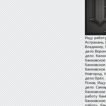
Ищу работу
Астрахань,
Владимир, 
дело Ворон
дело Кали
банковское
банковское
банковское
Новгород, 
дело Орёл,
Псков, Ищу
дело Сама
банковское
работу бан
банковское
работу ба