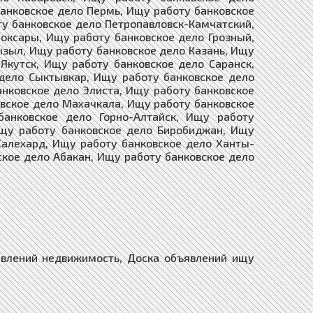
банковское дело Пермь, Ищу работу банковское
ту банковское дело Петропавловск-Камчатский,
оксары, Ищу работу банковское дело Грозный,
ызыл, Ищу работу банковское дело Казань, Ищу
Якутск, Ищу работу банковское дело Саранск,
дело Сыктывкар, Ищу работу банковское дело
анковское дело Элиста, Ищу работу банковское
овское дело Махачкала, Ищу работу банковское
анковское дело Горно-Алтайск, Ищу работу
Ищу работу банковское дело Биробиджан, Ищу
Салехард, Ищу работу банковское дело Ханты-
ское дело Абакан, Ищу работу банковское дело
ений товары услуги для спорта, Доска объявлений для презентаций, Доска объявлений товары для сферы услуг, Доска объявлений сырье и материалы, Доска объявлений топливо гсм масла, Доска объявлений нефть и нефтепродукты, Доска объявлений дрова опилки, Доска объявлений тара и упаковка, Доска объявлений упаковочные материалы, Доска объявлений специализированные товары, Доска объявлений связь и телекоммуникации, Доска объявлений складские услуги, Доска объявлений логистика и склад, Доска объявлений торговля оптовая розничная, Доска объявлений торговля и обмен, Доска объявлений службы доставки, Доска объявлений общественное питание, Доска объявлений бары рестораны кафе, Доска объявлений бытовые услуги, Доска объявлений видео аудио, Доска объявлений мусор и утильсырье, Доска объявлений деловые связи бизнес, Доска объявлений интернет и телевидение, Доска объявлений интернет и сми, Доска объявлений информационная безопасность, Доска объявлений информационные технологии, Доска объявлений услуги разного профиля, Доска объявлений комплексные услуги, Доска объявлений медицинские услуги, Доска объявлений развлекательные услуги, Доска объявлений ремонтные работы услуги, Доска объявлений ритуальные услуги, Доска объявлений питьевая вода продажа, Доска объявлений туристические компании услуги, Доска объявлений образование и наука, Доска объявлений магия, Доска объявлений обслуживание торжеств, Доска объявлений эмиграционные услуги, Доска объявлений бухгалтерский аудит, Доска объявлений безопасность охрана, Доска объявлений веб-дизайн / web design, Доска объявлений гостиничные услуги, Доска объявлений услуги переводчика, Доска объявлений сертификация продукции, Доска объявлений юридические услуги, Доска объявлений услуги юриста, Доска объявлений услуги адвоката, Доска объявлений транспорт, Доска объявлений авто, Доска объявлений спецтехника и грузовики, Доска объявлений ремонт транспорта, Доска объявлений шины диски, Доска объявлений автотюнинг аксессуары, Доска объявлений аэрография, Доска объявлений легковые автомобили, Доска объявлений Продажа бу автомобилей, Доска объявлений автомобиль с пробегом, Доска объявлений дорожно-строительная техника, Доска объявлений автобусы микроавтобусы, Доска объявлений автомасла и автохимия, Доска объявлений автозапчасти и оборудование, Доска объявлений попутный груз по россии, Доска объявлений продать купить авто, Доска объявлений обмен транспорта, Доска объявлений мопеды скутеры купить, Доска объявлений мотоциклы купить, Доска объявлений мотороллеры квадроциклы, Доска объявлений продажа мототехники, Доска объявлений автомотошколы права цены, Доска объявлений автостоянки автопарковки, Доска объявлений автослесарь автомеханик, Доска объявлений авторынки и авто сайты, Доска объявлений автомобилестроение, Доска объявлений внедорожники кроссоверы, Доска объявлений джипы паркетники, Доска объявлений субкомпактные хэтчбеки, Доска объявлений Мини-SUV всех марок, Доска объявлений автокаталоги, Доска объявлений автосалоны автомагазины, Доска объявлений автоюрист страхование, Доска объявлений выкуп битых авто, Доска объявлений автоломбард, Доска объявлений аренда прокат авто, Доска объявлений доставка грузов, Доска объявлений сельхозтехника б/у купить, Доска объявлений купить сельхозтехнику, Доска объявлений трактора и тягачи, Доска объявлений общественный транспорт, Доска объявлений ж/д транспорт, Доска объявлений воздушный транспорт, Доска объявлений водный транспорт, Доска объявлений электромобили, Доска объявлений лодки и яхты, Доска объявлений катера и гидроциклы, Доска объявлений залог авто, Доска объявлений снегоходы и вездеходы, Доска объявлений прицепы фургоны, Доска объявлений автодома на колесах, Доска объявлений Автоюрист по ДТП, Доска объявлений Авто и Мото Спорт, Доска объявлений Такси, Доска объявлений пассажирские перевозки, Доска объявлений перевозки животных, Доска объявлений опасные грузы, Доска объявлений крупногабаритные грузы, Доска объявлений тяжеловесные грузы, Доска объявлений водители, Доска объявлений работники транспорта, Доска объявлений коммерческий транспорт, Доска объявлений транспортная логистика, Доска объявлений водитель-курьер, Доска объявлений автомойки, Доска объявлений автоэксперт, Доска объявлений автоэвакуатор, Доска объявлений автомеханик с выездом, Доска объявлений мотели на трассе, Доска объявлений бортовые авто, Доска объявлений Бортовые Авто с КМУ, Доска объявлений коммунальная техника, Доска объявлений прицепная техника, Доска объявлений самосвалы, Доска объявлений фургоны, Доска объявлений автокраны, Доска объявлений автобетоносмесители, Доска объявлений автогрейдеры, Доска объявлений бульдозеры, Доска объявлений гусеничная техника, Доска объявлений погрузчик грузоподъемник, Доска объявлений экскаваторы, Доска объявлений запчасти легковых авто, Доска объявлений запчасти грузовиков, Доска объявлений запчасти спецтехники, Доска объявлений аренда яхт и катеров, Доска объявлений аренда лимузинов, Доска объявлений аренда грузовиков, Доска объявлений аренда спецтехники, Доска объявлений авто в лизинг, Доска объявлений Двигатели Авто, Доска объявлений Трансмиссия Авто, Доска объявлений Кузов Автомобиля, Доска объявлений Охранные системы Авто, До