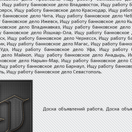
, Ищу работу банковское дело Владивосток, Ищу работу 
оярск, Ищу работу банковское дело Краснодар, Ищу рабо
 банковское дело Чита, Ищу работу банковское дело Чеб
 банковское дело Ижевск, Ищу работу банковское дело К
ковское дело Владикавказ, Ищу работу банковское дело 
 банковское дело Йошкар-Ола, Ищу работу банковское 
ск, Ищу работу банковское дело Черкесск, Ищу работу б
ик, Ищу работу банковское дело Магас, Ищу работу банк
-Удэ, Ищу работу банковское дело Уфа, Ищу работу б
 дело Майкоп, Ищу работу банковское дело Анадырь, 
ковское дело Нарьян-Мар, Ищу работу банковское дело 
Ищу работу банковское дело Барнаул, Ищу работу банков
 Ищу работу банковское дело Севастополь.​​​​​​​
Доска объявлений работа, Доска объявлений недвижимость, Доска объявлений ищу работу, Доска объявлений поиска работы, Доска объявлений предоставлю работу, Доска объявлений вакансии, Доска объявлений работа за рубежом, Доска объявлений работа дистанционная, Доска объявлений работа на дому, Доска объявлений подработка, Доска объявлений работа для инвалида, Доска объявлений агентства недвижимости, Доска объявлений Покупка Недвижимости, Доска объявлений Продажа Недвижимости, Доска объявлений Купить Недвижимость, Доска объявлений Продать Недвижимость, Доска объявлений Аренда Недвижимости, Доска объявлений Снять Недвижимость, Доска объявлений Сдать Недвижимость, Доска объявлений Покупка Квартира, Доска объявлений Продажа Квартира, Доска объявлений Купить Квартиру, Доска объявлений Продать Квартиру, Доска объявлений Аренда Квартир, Доска объявлений Снять Квартиру, Доска объявлений Сдать Квартиру, Доска объявлений Покупка Дома, Доска объявлений Продажа Дома, Доска объявлений Купить Дом, Доска объявлений Продать Дом, Доска объявлений Аренда Дома, Доска объявлений Снять Дом, Доска объявлений Сдать Дом, Доска объявлений Покупка Комнат, Доска объявлений Продажа Комнат, Доска объявлений Купить Комнату, Доска объявлений Продать Комнату, Доска объявлений Аренда Комнаты, Доска объявлений Снять Комнату, Доска объявлений Сдать Комнату, Доска объявлений загородная недвижимость, Доска объявлений коммерческая недвижимость, Доска объявлений недвижимость за рубежом, Доска объявлений риэлторы, Доска объявлений строительство, Доска объявлений строительство материалы, Доска объявлений строительство оборудование, Доска объявлений столярные изделия, Доска объявлений мебель, Доска объявлений продажа изделий из древесины, Доска объявлений продажа шпона и пиломатериалов, Доска объявлений строительство домов, Доска объявлений стекло изделия, Доска объявлений сантехника купить, Доска объявлений ландшафтный дизайн, Доска объявлений архитектура и дизайн, Доска объявлений предприятия организации, Доска объявлений компании фирмы, Доска объявлений бригады строителей, Доска объявлений демонтаж разборка, Доска объявлений монтаж сборка, Доска объявлений установка соединение, Доска объявлений вывоз мусора, Доска объявлений клининг уборка, Доска объявлений перепланировка помещений, Доска объявлений перепланировка зданий, Доска объявлений перепланировка сооружений, Доска объявлений перепланировка квартиры, Доска объявлений перепланировка дома, Доска объявлений перепланировка участка, Доска объявлений проектные работы, Доска объявлений электромонтаж, Доска объявлений ремонт и отделка, Доска объявлений ремонт и обслуживание, Доска объявлений отделка и дизайн квартир, Доска объявлений дизайн интерьера, Доска объявлений купить сруб дома, Доска объявлений строительство коттеджей, Доска объявлений дом в кредит, Доска объявлений квартира в кредит, Доска объявлений оцилиндрованное бревно, Доска объявлений дом из бревна, Доска объявлений клееный брус, Доска объявлений дом из бруса, Доска объявлений дом из кирпича, Доска объявлений каркасные дома, Доска объявлений бетон и железобетон, Доска объявлений бетон купить, Доска объявлений гипсокартон, Доска объявлений штукатурные работы, Доска объявлений малярные работы, Доска объявлений облицовка, Доска объявлений колодцы скважины, Доска объявлений балкон лоджия, Доска объявлений камины печи барбекю, Доска объявлений ванная туалет под ключ, Доска объявлений кухня отделка ремонт, Доска объявлений окна двери купить, Доска объявлений потолки заказать, Доска объявлений полы ремонт, Доска объявлений стены отделка, Доска объявлений грузчики, Доска объявлений подсобники разнорабочие, Доска объявлений независимый эксперт, Доска объявлений товары, Доска объявлений товары из китая, Доска объявлений товары с доставкой, Доска объявлений услуги, Доска объявлений поиск услуг и специалистов, Доска объявлений оказание услуг, Доска объявлений предложения услуг и сервисов, Доска объявлений услуги купить и доставить, Доска объявлений услуги и предложения, Доска объявлений магазин, Доска объявлений интернет-магазин, Доска объявлений магазин оборудование, Доска объявлений средства связи, Доска объявлений табачные изделия, Доска объявлений одежда и обувь, Доска объявлений текстиль, Доска объявлений галантерея, Доска объявлений текстильная галантерея, Доска объявлений зоотовары, Доска объявлений интернет-зоомагазин, Доска объявлений животные, Доска объявлений растения, Доска объявлений цветы, Доска объявлений семена и саженцы, Доска объявлений канцтовары, Доска объявлений книги и печать, Доска объявлений косметика парфюмерия, Доска объявлений подарки сувениры, Доска объявлений ювелирные изделия часы, Доска объявлений бытовая техника, Доска объявлений электроника, Доска объявлений хозяйственные товары, Доска объявлений товары для детей, Доска объявл