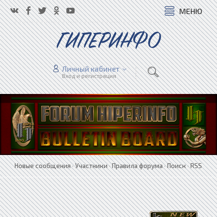
МЕНЮ
ГИПЕРИНФО
Личный кабинет
Вход и регистрация
Новые сообщения
·
Участники
·
Правила форума
·
Поиск
·
RSS