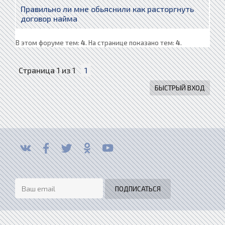
Правильно ли мне обьяснили как расторгнуть
договор найма
В этом форуме тем:
4
. На странице показано тем:
4
.
Страница
1
из
1
1