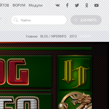
АЙТОВ
ФОРУМ
Модули
ДОБАВИТЬ
Главная
»
BLOG / HIPERINFO
»
2013
»
НОЯБРЬ