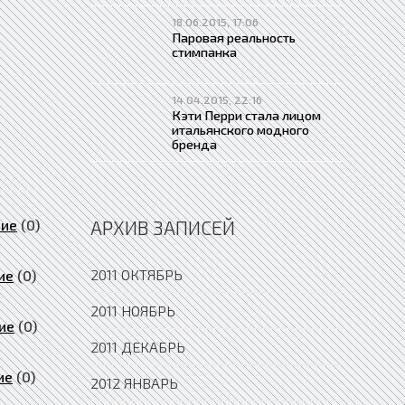
18.06.2015, 17:06
Паровая реальность
стимпанка
14.04.2015, 22:16
Кэти Перри стала лицом
итальянского модного
бренда
ние
(0)
АРХИВ ЗАПИСЕЙ
2011 ОКТЯБРЬ
ие
(0)
2011 НОЯБРЬ
ие
(0)
2011 ДЕКАБРЬ
ие
(0)
2012 ЯНВАРЬ