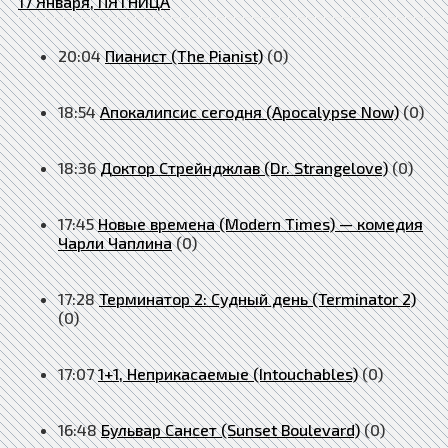
17 Января, ПЯТНИЦА
20:04
Пианист (The Pianist)
(0)
18:54
Апокалипсис сегодня (Apocalypse Now)
(0)
18:36
Доктор Стрейнджлав (Dr. Strangelove)
(0)
17:45
Новые времена (Modern Times) — комедия
Чарли Чаплина
(0)
17:28
Терминатор 2: Судный день (Terminator 2)
(0)
17:07
1+1, Неприкасаемые (Intouchables)
(0)
16:48
Бульвар Сансет (Sunset Boulevard)
(0)