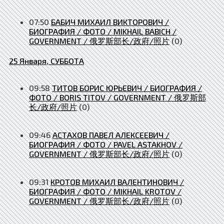
07:50
БАБИЧ МИХАИЛ ВИКТОРОВИЧ /
БИОГРАФИЯ / ФОТО / MIKHAIL BABICH /
GOVERNMENT / 俄罗斯部长/政府/照片
(0)
25 Января, СУББОТА
09:58
ТИТОВ БОРИС ЮРЬЕВИЧ / БИОГРАФИЯ /
ФОТО / BORIS TITOV / GOVERNMENT / 俄罗斯部
长/政府/照片
(0)
09:46
АСТАХОВ ПАВЕЛ АЛЕКСЕЕВИЧ /
БИОГРАФИЯ / ФОТО / PAVEL ASTAKHOV /
GOVERNMENT / 俄罗斯部长/政府/照片
(0)
09:31
КРОТОВ МИХАИЛ ВАЛЕНТИНОВИЧ /
БИОГРАФИЯ / ФОТО / MIKHAIL KROTOV /
GOVERNMENT / 俄罗斯部长/政府/照片
(0)