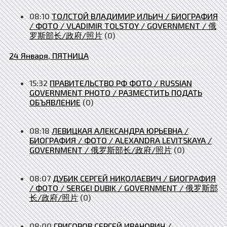
08:10
ТОЛСТОЙ ВЛАДИМИР ИЛЬИЧ / БИОГРАФИЯ
/ ФОТО / VLADIMIR TOLSTOY / GOVERNMENT / 俄
罗斯部长/政府/照片
(0)
24 Января, ПЯТНИЦА
15:32
ПРАВИТЕЛЬСТВО РФ ФОТО / RUSSIAN
GOVERNMENT PHOTO / РАЗМЕСТИТЬ ПОДАТЬ
ОБЪЯВЛЕНИЕ
(0)
08:18
ЛЕВИЦКАЯ АЛЕКСАНДРА ЮРЬЕВНА /
БИОГРАФИЯ / ФОТО / ALEXANDRA LEVITSKAYA /
GOVERNMENT / 俄罗斯部长/政府/照片
(0)
08:07
ДУБИК СЕРГЕЙ НИКОЛАЕВИЧ / БИОГРАФИЯ
/ ФОТО / SERGEI DUBIK / GOVERNMENT / 俄罗斯部
长/政府/照片
(0)
08:00
ГРИГОРОВ СЕРГЕЙ ИВАНОВИЧ /