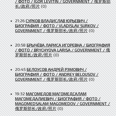
/ ФОТО / IGOR LEVITIN / GOVERNMENT / 俄罗斯部
长/政府/照片
(0)
21:26
СУРКОВ ВЛАДИСЛАВ ЮРЬЕВИЧ /
БИОГРАФИЯ / ФОТО / VLADISLAV SURKOV /
GOVERNMENT / 俄罗斯部长/政府/照片
(0)
20:58
БРЫЧЁВА ЛАРИСА ИГОРЕВНА / БИОГРАФИЯ
/ ФОТО / BRYCHYOVA LARISA / GOVERNMENT / 俄
罗斯部长/政府/照片
(0)
20:45
БЕЛОУСОВ АНДРЕЙ РЭМОВИЧ /
БИОГРАФИЯ / ФОТО / ANDREY BELOUSOV /
GOVERNMENT / 俄罗斯部长/政府/照片
(0)
19:32
МАГОМЕДОВ МАГОМЕДСАЛАМ
МАГОМЕДАЛИЕВИЧ / БИОГРАФИЯ / ФОТО /
MAGOMEDSALAM MAGOMEDOV / GOVERNMENT /
俄罗斯部长/政府/照片
(0)