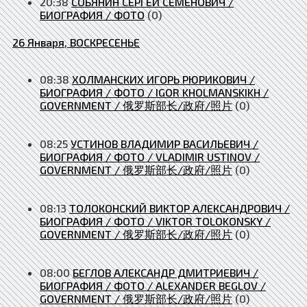
20:38
СОБЯНИН СЕРГЕЙ СЕМЁНОВИЧ /
БИОГРАФИЯ / ФОТО
(0)
26 Января, ВОСКРЕСЕНЬЕ
08:38
ХОЛМАНСКИХ ИГОРЬ РЮРИКОВИЧ /
БИОГРАФИЯ / ФОТО / IGOR KHOLMANSKIKH /
GOVERNMENT / 俄罗斯部长/政府/照片
(0)
08:25
УСТИНОВ ВЛАДИМИР ВАСИЛЬЕВИЧ /
БИОГРАФИЯ / ФОТО / VLADIMIR USTINOV /
GOVERNMENT / 俄罗斯部长/政府/照片
(0)
08:13
ТОЛОКОНСКИЙ ВИКТОР АЛЕКСАНДРОВИЧ /
БИОГРАФИЯ / ФОТО / VIKTOR TOLOKONSKY /
GOVERNMENT / 俄罗斯部长/政府/照片
(0)
08:00
БЕГЛОВ АЛЕКСАНДР ДМИТРИЕВИЧ /
БИОГРАФИЯ / ФОТО / ALEXANDER BEGLOV /
GOVERNMENT / 俄罗斯部长/政府/照片
(0)