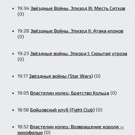
19:34
Звёздные Войны. Эпизод III: Месть Ситхов
(0)
19:28
Звёздные Войны. Эпизод II: Атака клонов
(0)
19:23
Звёздные войны. Эпизод I: Скрытая угроза
(0)
19:17
Звёздные войны (Star Wars)
(0)
19:05
Властелин колец: Братство Кольца
(0)
18:58
Бойцовский клуб (Fight Club)
(0)
18:52
Властелин колец: Возвращение короля —
кинофильм
(0)