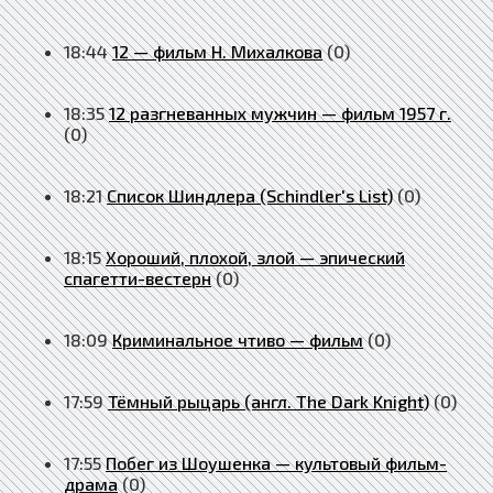
18:44
12 — фильм Н. Михалкова
(0)
18:35
12 разгневанных мужчин — фильм 1957 г.
(0)
18:21
Список Шиндлера (Schindler's List)
(0)
18:15
Хороший, плохой, злой — эпический
спагетти-вестерн
(0)
18:09
Криминальное чтиво — фильм
(0)
17:59
Тёмный рыцарь (англ. The Dark Knight)
(0)
17:55
Побег из Шоушенка — культовый фильм-
драма
(0)