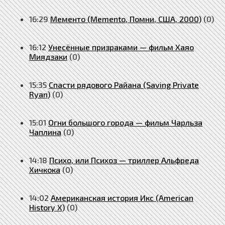
16:29
Мементо (Memento, Помни, США, 2000)
(0)
16:12
Унесённые призраками — фильм Хаяо
Миядзаки
(0)
15:35
Спасти рядового Райана (Saving Private
Ryan)
(0)
15:01
Огни большого города — фильм Чарльза
Чаплина
(0)
14:18
Психо, или Психоз — триллер Альфреда
Хичкока
(0)
14:02
Американская история Икс (American
History X)
(0)