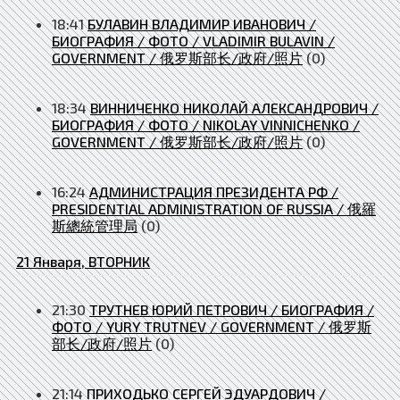
18:41
БУЛАВИН ВЛАДИМИР ИВАНОВИЧ /
БИОГРАФИЯ / ФОТО / VLADIMIR BULAVIN /
GOVERNMENT / 俄罗斯部长/政府/照片
(0)
18:34
ВИННИЧЕНКО НИКОЛАЙ АЛЕКСАНДРОВИЧ /
БИОГРАФИЯ / ФОТО / NIKOLAY VINNICHENKO /
GOVERNMENT / 俄罗斯部长/政府/照片
(0)
16:24
АДМИНИСТРАЦИЯ ПРЕЗИДЕНТА РФ /
PRESIDENTIAL ADMINISTRATION OF RUSSIA / 俄羅
斯總統管理局
(0)
21 Января, ВТОРНИК
21:30
ТРУТНЕВ ЮРИЙ ПЕТРОВИЧ / БИОГРАФИЯ /
ФОТО / YURY TRUTNEV / GOVERNMENT / 俄罗斯
部长/政府/照片
(0)
21:14
ПРИХОДЬКО СЕРГЕЙ ЭДУАРДОВИЧ /