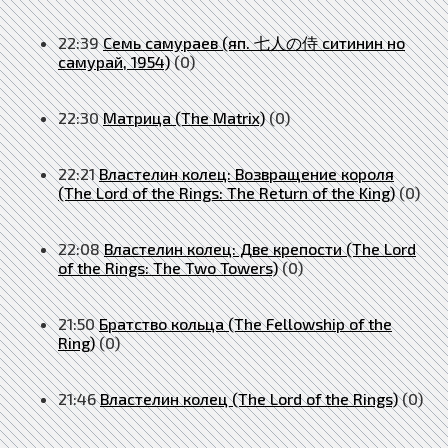
22:39
Семь самураев (яп. 七人の侍 ситинин но
самурай, 1954)
(0)
22:30
Матрица (The Matrix)
(0)
22:21
Властелин колец: Возвращение короля
(The Lord of the Rings: The Return of the King)
(0)
22:08
Властелин колец: Две крепости (The Lord
of the Rings: The Two Towers)
(0)
21:50
Братство кольца (The Fellowship of the
Ring)
(0)
21:46
Властелин колец (The Lord of the Rings)
(0)