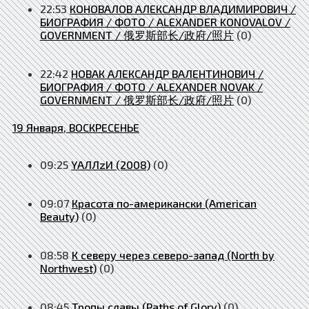
22:53
КОНОВАЛОВ АЛЕКСАНДР ВЛАДИМИРОВИЧ /
БИОГРАФИЯ / ФОТО / ALEXANDER KONOVALOV /
GOVERNMENT / 俄罗斯部长/政府/照片
(0)
22:42
НОВАК АЛЕКСАНДР ВАЛЕНТИНОВИЧ /
БИОГРАФИЯ / ФОТО / ALEXANDER NOVAK /
GOVERNMENT / 俄罗斯部长/政府/照片
(0)
19 Января, ВОСКРЕСЕНЬЕ
09:25
YАЛЛzИ (2008)
(0)
09:07
Красота по-американски (American
Beauty)
(0)
08:58
К северу через северо-запад (North by
Northwest)
(0)
08:45
Тропы славы (Paths of Glory)
(0)