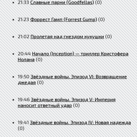
21:33
Славные парни (Goodfellas)
(0)
21:23
Форрест Гамп (Forrest Gump)
(0)
21:02
Пролетая над гнездом кукушки
(0)
20:44
Начало (Inception) — триллер Кристофера
Нолана
(0)
19:50
Звёздные войны. Эпизод VI: Возвращение
джедая
(0)
19:46
Звёздные войны. Эпизод V: Империя
наносит ответный удар
(0)
19:41
Звёздные войны. Эпизод IV: Новая надежда
(0)