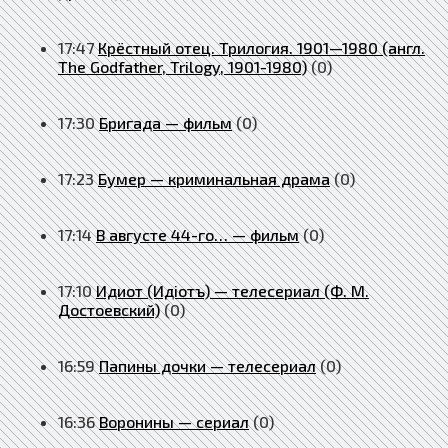
17:47
Крёстный отец. Трилогия. 1901—1980 (англ.
The Godfather, Trilogy, 1901-1980)
(0)
17:30
Бригада — фильм
(0)
17:23
Бумер — криминальная драма
(0)
17:14
В августе 44-го… — фильм
(0)
17:10
Идиот (Идiотъ) — телесериал (Ф. М.
Достоевский)
(0)
16:59
Папины дочки — телесериал
(0)
16:36
Воронины — сериал
(0)