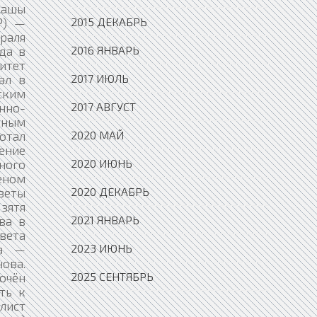
жашы
2015 ДЕКАБРЬ
Р) —
враля
2016 ЯНВАРЬ
ода в
итет
2017 ИЮЛЬ
ал в
ским
2017 АВГУСТ
нно-
нным
2020 МАЙ
отал
ение
2020 ИЮНЬ
ного
леном
2020 ДЕКАБРЬ
зеты
зятя
2021 ЯНВАРЬ
ва в
овета
2023 ИЮНЬ
на —
ова.
2025 СЕНТЯБРЬ
ючён
ть к
лист