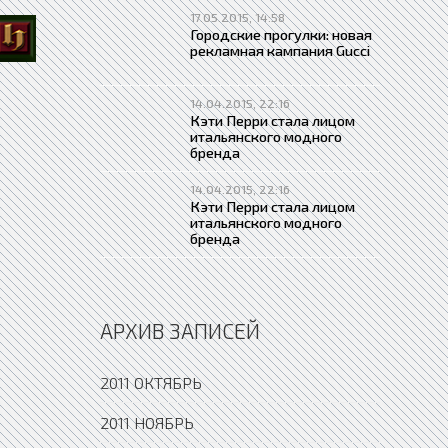
17.05.2015, 14:58
Городские прогулки: новая
рекламная кампания Gucci
14.04.2015, 22:16
Кэти Перри стала лицом
итальянского модного
бренда
14.04.2015, 22:16
Кэти Перри стала лицом
итальянского модного
бренда
АРХИВ ЗАПИСЕЙ
2011 ОКТЯБРЬ
2011 НОЯБРЬ