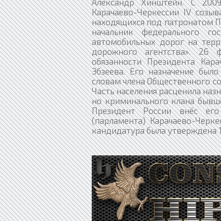
Александр Хинштейн. С 200
Карачаево-Черкессии IV созыв
находящихся под патронатом Пр
начальник федерального го
автомобильных дорог на терр
дорожного агентства». 26 
обязанности Президента Кара
Эбзеева. Его назначение было
словам члена Общественного со
Часть населения расценила наз
но криминального клана бывше
Президент России внёс его
(парламента) Карачаево-Черке
кандидатура была утверждена 1