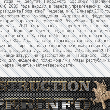
9 года — депутат Народного Собрания (Парламе
а. С 2009 года входил в резерв управленческих кад
езидента Российской Федерации. С 12 января 2010 г
сударственного учреждения «Управление федерал
итории Карачаево-Черкесской Республики Федераль
февраля 2011 года назначен временно исполня
чаево-Черкессии вместо подавшего в отставку Бо
 воспринято в Карачаево-Черкессии неоднозначно и
вета СКФО Иналя Гашокова, «вызвало тревогу в общес
начение Темрезова как возвращение к власти влиятель
го президента Мустафы Батдыева. 28 февраля 2011 
 кандидатуру на рассмотрение Народного Собр
сии для наделения полномочиями главы республики.
 марта. Женат, имеет четверых детей.