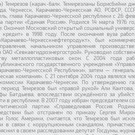
) Темрезов (карач.-балк. Темирезланы Борисбийни д
да, Черкесск, Карачаево-Черкесская АО, РСФСР, ССС
ль, глава Карачаево-Черкесской республики с 26 фе
а партии «Единая Россия». Родился 14 марта 1976 г
ье. Окончил Московский открытый социальный универс
 кредит» в 1998 году. После окончания вуза работ
Карачаево-Черкесскнефтепродукт», был коммерче
правления, начальником управления производстве
 ОАО «Севкавгидроэнергострой». Руководил собстве
тву металлопластиковых окон. С 2004 года раб
убликанского государственного учреждения «Управл
арачаево-Черкесской Республики», затем — генераль
ская компания». С 21 сентября 2004 года являлся ч
комиссии Карачаево-Черкесии. По утверждению га
 период Темрезов был «правой рукой» Али Каитова, 
фы Батдыева, впоследствии осуждённого за убийст
ти в республике. В 2007 году избран председателем с
олитической партии «Справедливая Россия: Роди
едствии был отстранен по приказу Сергея Мирон
 Голос Америки, считается, что Темрезов был искл
 в связи с коррупционным скандалом, причастнос
яснил в своем расследовании депутат Госдумы, журна