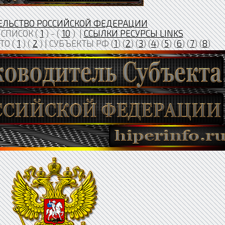
ЕЛЬСТВО РОССИЙСКОЙ ФЕДЕРАЦИИ
СПИСОК (
1
) - (
10
) |
ССЫЛКИ РЕСУРСЫ LINKS
ТО (
1
) (
2
) | СУБЪЕКТЫ РФ (
1
) (
2
) (
3
) (
4
) (
5
) (
6
) (
7
) (
8
)