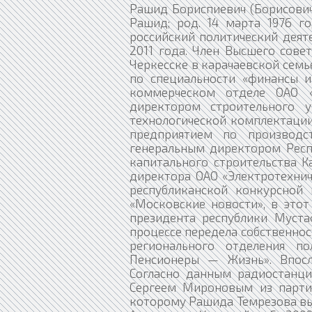
Рашид Бориспиевич (Борисович
Рашид; род. 14 марта 1976 го
российский политический деяте
2011 года. Член Высшего совет
Черкесске в карачаевской сем
по специальности «финансы и
коммерческом отделе ОАО «
директором строительного у
технологической комплектации
предприятием по производс
генеральным директором Респ
капитального строительства К
директора ОАО «Электротехниче
республиканской конкурсной 
«Московские новости», в этот
президента республики Муста
процессе передела собственнос
регионального отделения п
Пенсионеры — Жизнь». Впосл
Согласно данным радиостанции
Сергеем Мироновым из партии
которому Рашида Темрезова вы