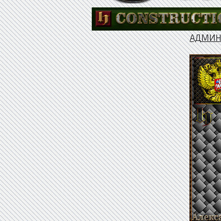
АДМИН