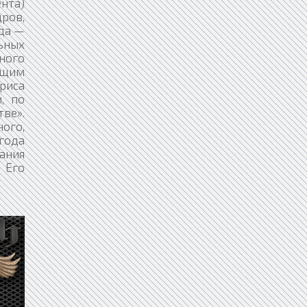
нта)
ров,
ода —
ьных
ного
ющим
риса
, по
тве».
ного,
года
ания
 Его