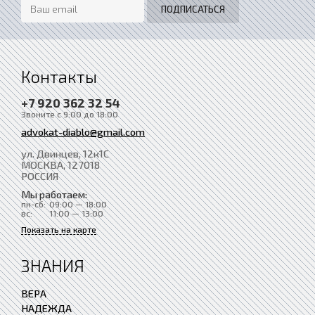
Контакты
+7 920 362 32 54
Звоните с 9:00 до 18:00
advokat-diablo@gmail.com
ул. Двинцев, 12к1С
МОСКВА
, 127018
РОССИЯ
Мы работаем:
пн-сб:
09:00 — 18:00
вс:
11:00 — 13:00
Показать на карте
ЗНАНИЯ
ВЕРА
НАДЕЖДА