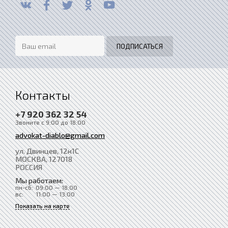
Контакты
+7 920 362 32 54
Звоните с 9:00 до 18:00
advokat-diablo@gmail.com
ул. Двинцев, 12к1С
МОСКВА
, 127018
РОССИЯ
Мы работаем:
пн-сб:
09:00 — 18:00
вс:
11:00 — 13:00
Показать на карте