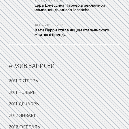
Сара Джессика Паркер в рекламной
кампании джинсов Jordache
14.04.2015, 22:16
Кэти Перри стала лицом итальянского
модного бренда
АРХИВ ЗАПИСЕЙ
2011 ОКТЯБРЬ
2011 НОЯБРЬ
2011 ДЕКАБРЬ
2012 ЯНВАРЬ
2012 ФЕВРАЛЬ