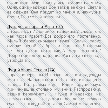
старинные речи Проснулись глубоко на дне....
Одна, одна надежда Вон там, в ее окне. Светла
ее одежда, Она придет ко мне. А я, нахмурив
брови, Ей в сотый передам, ...
Луис де Гонгора-и-Арготе (5)
...и башен, От Испании, от надежды. И следит он,
как море грабит Все добро его постепенно,
Милый берег скрывает тучей, Белый парус
сменяет пеной.... "И брезжит надежда, Да время
не ждет: Добро за горами, А смерть у ворот..."
Добро цветок однодневка; Распустится он под
утро, Да в ...
Луций Анней Сенека (74)
...прах повержены И возложив свои надежды
мертвые На мертвецов. Так все извращено
теперь. На Грамматику 1 Книги, орудия муз,
причинившие столько мучении, Распродаю я,
решив переменить ... «Чужд я надежде, не
грежу о счастье…» Чужд я надежде, не грежу о
счастье; последний остаток Самообмана исчез.