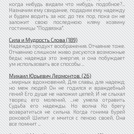
когда нибудь видали что нибудь подобное?...
Назначим ему свидание, подадим ему надежду
и будем водить за нос до тех пор, пока он не
заложит свою последнюю клячу хозяину
гостиницы "Подвязка".
Сила и Мудрость Слова (189)
Надежда продукт воображения. Отчаяние тоже.
Отчаянию слишком живо рисуются возможные
беды; надежда это энергия, и она побуждает
ум использовать все способы ...
Михаил Юрьевич Лермонтов. (26)
...мирных вдохновений, Для славы, для надежд;
но меж людей Он не годился и враждебный
гений Его душе не наложил цепей; И не слыхал
творец его молений, ...не умела отравить
Судьба его надежды. Но волна Ко брегу
возвратиться не сильна. Когда гонима бурей
роковой Шипит и мчится с пеною своей, Она
все помнит ...