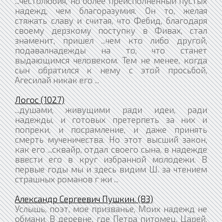
...честолюбия, но более преисполненный пустых
надежд, чем благоразумия. Он то, желая
стяжать славу и считая, что Фебид, благодаря
своему дерзкому поступку в Фивах, стал
знаменит, пришел ...чем кто либо другой,
подавалнадежды на то, что станет
выдающимся человеком. Тем не менее, когда
сын обратился к нему с этой просьбой,
Агесилай никак его ...
Логос (1027)
...душами, живущими ради идеи, ради
надежды, и готовых претерпеть за них и
попреки, и посрамление, и даже принять
смерть мученичества. Но этот высший закон,
как его ...сквайр, отдал своего сына, в надежде
ввести его в круг избранной молодежи. В
первые годы мы и здесь видим Ш. за чтением
страшных романов г жи ...
Александр Сергеевич Пушкин. (83)
Услышь, поэт, мое призванье, Моих надежд не
обмани. В деревне, где Петра питомец, Царей,