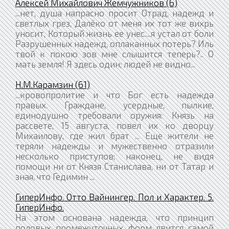
Алексей Михайлович Жемчужников (6)
...нет, душа напрасно просит Отрад, надежд и
светлых грез, Далёко от меня их тот же вихрь
уносит, Который жизнь ее унес....я устал от боли
Разрушенных надежд, оплаканных потерь? Иль
твой к покою зов мне слышится теперь?.. О
мать земля! Я здесь один; людей не видно...
Н.М.Карамзин (61)
...кровопролитие и что Бог есть надежда
правых. Граждане, усердные, пылкие,
единодушно требовали оружия: Князь на
рассвете, 15 августа, повел их ко дворцу
Михаилову, где жил брат ... Еще жители не
теряли надежды и мужественно отразили
несколько приступов; наконец, не видя
помощи ни от Князя Станислава, ни от Татар и
зная, что Гедимин ...
ГиперИнфо. Отто Вайнингер. Пол и Характер. 5.
ГиперИнфо.
На этом основана надежда, что принцип
половых промежуточных форм явится самой