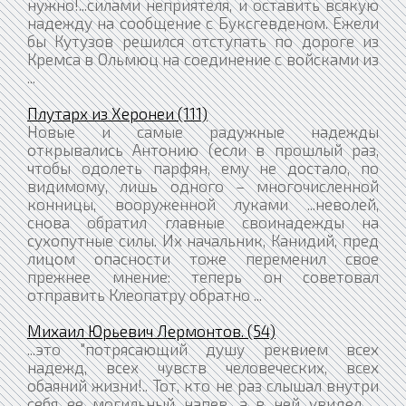
нужно!...силами неприятеля, и оставить всякую
надежду на сообщение с Буксгевденом. Ежели
бы Кутузов решился отступать по дороге из
Кремса в Ольмюц на соединение с войсками из
...
Плутарх из Херонеи (111)
Новые и самые радужные надежды
открывались Антонию (если в прошлый раз,
чтобы одолеть парфян, ему не достало, по
видимому, лишь одного – многочисленной
конницы, вооруженной луками ...неволей,
снова обратил главные своинадежды на
сухопутные силы. Их начальник, Канидий, пред
лицом опасности тоже переменил свое
прежнее мнение: теперь он советовал
отправить Клеопатру обратно ...
Михаил Юрьевич Лермонтов. (54)
...это "потрясающий душу реквием всех
надежд, всех чувств человеческих, всех
обаяний жизни!.. Тот, кто не раз слышал внутри
себя ее могильный напев, а в ней увидел ...