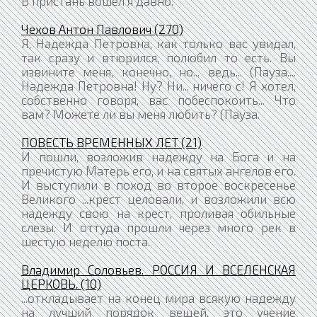
В пристань вошел я давно.
Чехов Антон Павлович (270)
Я, Надежда Петровна, как только вас увидал,
так сразу и втюрился, полюбил то есть. Вы
извините меня, конечно, но... ведь... (Пауза....
Надежда Петровна! Ну? Ни... ничего с! Я хотел,
собственно говоря, вас побеспокоить... Что
вам? Можете ли вы меня любить? (Пауза.
ПОВЕСТЬ ВРЕМЕННЫХ ЛЕТ (21)
И пошли, возложив надежду на Бога и на
пречистую Матерь его, и на святых ангелов его.
И выступили в поход во второе воскресенье
Великого ...крест целовали, и возложили всю
надежду свою на крест, проливая обильные
слезы. И оттуда прошли через много рек в
шестую неделю поста.
Владимир Соловьев. РОССИЯ И ВСЕЛЕНСКАЯ
ЦЕРКОВЬ. (10)
...откладывает на конец мира всякую надежду
на лучший порядок вещей, это учение