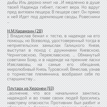
дыбы Иль дерзко мчит на ...И медленно в душе
твоей Надежда гибнет, гаснет вера. Но вдруг
пред витязем пещера; В пещере свет. Он прямо
к ней Идет под дремлющие своды, Ровесники
...
Н.М.Карамзин (28)
] Владислав бежал к тестю, в надежде на его
помощь; но Всеволод, удостоверенный тогда в
неприятельских замыслах Галицкого Князя,
выступал в поход с дружинами Киевскою,
Черниговскою, Переяславскою, ... Обманутый
советами Бояр, и в надежде на прежние ласки
Изяславовы, на самые его обещания,
миролюбивый Князь Туровский, Вячеслав, узнав
о торжестве племянника, вообразил себя по
старшинству ...
Плутарх из Херонеи (93)
...волнение, что все начальники зажглись
надеждой и во главе своих людей бросились
навстречу опасности. Противник был разбит и