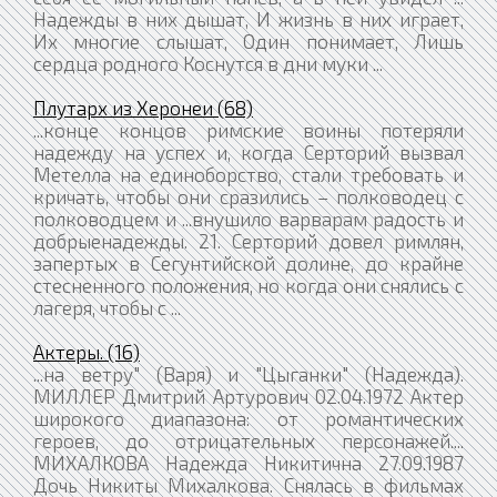
Надежды в них дышат, И жизнь в них играет,
Их многие слышат, Один понимает, Лишь
сердца родного Коснутся в дни муки ...
Плутарх из Херонеи (68)
...конце концов римские воины потеряли
надежду на успех и, когда Серторий вызвал
Метелла на единоборство, стали требовать и
кричать, чтобы они сразились – полководец с
полководцем и ...внушило варварам радость и
добрыенадежды. 21. Серторий довел римлян,
запертых в Сегунтийской долине, до крайне
стесненного положения, но когда они снялись с
лагеря, чтобы с ...
Актеры. (16)
...на ветру" (Варя) и "Цыганки" (Надежда).
МИЛЛЕР Дмитрий Артурович 02.04.1972 Актер
широкого диапазона: от романтических
героев, до отрицательных персонажей....
МИХАЛКОВА Надежда Никитична 27.09.1987
Дочь Никиты Михалкова. Снялась в фильмах