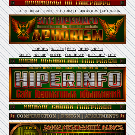
ФИЛОСОФИЯ
|
ЭТИКА
|
ЭСТЕТИКА
|
ПСИХОЛОГИЯ
|
РИТОРИКА
ЛЮБОВЬ
|
ВЛАСТЬ
|
ВЕРА
|
ОБЛАДАНИЕ И
БЫТИЕ
|
НИЦШЕ
\
ЛОСЕВ
\
СОЛОВЬЕВ
\
ШЕКСПИР
\
ГЕТЕ