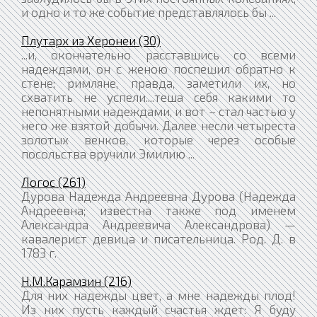
и одно и то же событие представлялось бы ...
Плутарх из Херонеи (30)
...и, окончательно расставшись со всеми
надеждами, он с женою поспешил обратно к
стене; римляне, правда, заметили их, но
схватить не успели....теша себя какими то
непонятными надеждами, и вот – стал частью у
него же взятой добычи. Далее несли четыреста
золотых венков, которые через особые
посольства вручили Эмилию ...
Логос (261)
Дурова Надежда Андреевна Дурова (Надежда
Андреевна; известна также под именем
Александра Андреевича Александрова) —
кавалерист девица и писательница. Род. Д. в
1783 г.
Н.М.Карамзин (216)
Для них надежды цвет, а мне надежды плод!
Из них пусть каждый счастья ждет: Я буду