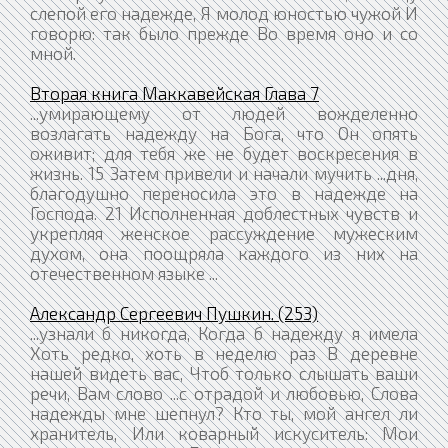
слепой его надежде, Я молод юностью чужой И
говорю: так было прежде Во время оно и со
мной.
Вторая книга Маккавейская Глава 7
...умирающему от людей вожделенно
возлагать надежду на Бога, что Он опять
оживит; для тебя же не будет воскресения в
жизнь. 15 Затем привели и начали мучить ...дня,
благодушно переносила это в надежде на
Господа. 21 Исполненная доблестных чувств и
укрепляя женское рассуждение мужеским
духом, она поощряла каждого из них на
отечественном языке ...
Александр Сергеевич Пушкин. (253)
...узнали б никогда, Когда б надежду я имела
Хоть редко, хоть в неделю раз В деревне
нашей видеть вас, Чтоб только слышать ваши
речи, Вам слово ...с отрадой и любовью, Слова
надежды мне шепнул? Кто ты, мой ангел ли
хранитель, Или коварный искуситель: Мои