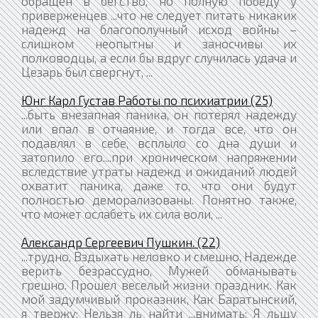
обращен в бегство, но полную победу у
приверженцев ...что не следует питать никаких
надежд на благополучный исход войны –
слишком неопытны и заносчивы их
полководцы, а если бы вдруг случилась удача и
Цезарь был свергнут, ...
Юнг Карл Густав Работы по психиатрии (25)
...быть внезапная паника, он потерял надежду
или впал в отчаяние, и тогда все, что он
подавлял в себе, всплыло со дна души и
затопило его....при хроническом напряжении
вследствие утраты надежд и ожиданий людей
охватит паника, даже то, что они будут
полностью деморализованы. Понятно также,
что может ослабеть их сила воли, ...
Александр Сергеевич Пушкин. (22)
...трудно, Вздыхать неловко и смешно, Надежде
верить безрассудно, Мужей обманывать
грешно. Прошел веселый жизни праздник. Как
мой задумчивый проказник, Как Баратынский,
я твержу: Нельзя ль найти ...внимать; Я льщу