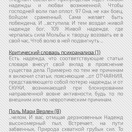
надежды и любви возжженной, Чтобы
господней воли пал оплот. 97 Она, не как боец,
бойцом сраженный, Сама желает быть
побеждена, И ...вступила; И тем воздал живой
надежде бог, 109 Живой надежде, где
черпалась сила Мольбы к творцу воззвать ее в
свой час, Чтоб волю в ней подвигнуть ...
Критический словарь психоанализа (1)
Есть надежда, что соответствующие статьи
словаря внесут свой вклад в прояснение
существа дела. Примерно по тем же причинам
я включил статьи, поясняющие ...от ОТЧАЯНИЯ,
представляющего собой потерю надежды, и от
СКУКИ, возникающей при блокировании
направленной вовне активности, будь то по
внешним или по невротическим причинам.
Поль Мари Верлен (8)
...челом, И вас, отмщая дерзновенных Надежд
высокомерный пыл, Встречает, на пути
забвенных, Природа схваткой грубых сил. То