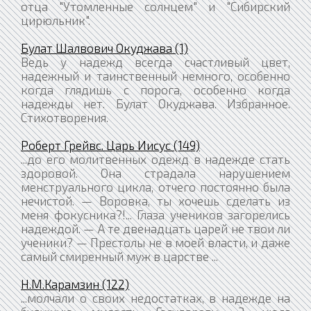
отца "Утомленные солнцем" и "Сибирский
цирюльник".
Булат Шалвович Окуджава (1)
Ведь у надежд всегда счастливый цвет,
надежный и таинственный немного, особенно
когда глядишь с порога, особенно когда
надежды нет. Булат Окуджава. Избранное.
Стихотворения.
Роберт Грейвс. Царь Иисус (149)
...до его молитвенных одежд в надежде стать
здоровой. Она страдала нарушением
менструального цикла, отчего постоянно была
нечистой. — Воровка, ты хочешь сделать из
меня фокусника?!... Глаза учеников загорелись
надеждой. — А те двенадцать царей не твои ли
ученики? — Престолы не в моей власти, и даже
самый смиренный муж в царстве ...
Н.М.Карамзин (122)
...молчали о своих недостатках, в надежде на