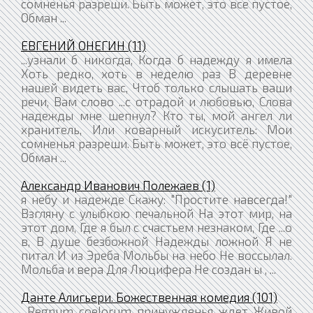
сомненья разреши. Быть может, это все пустое,
Обман ...
ЕВГЕНИЙ ОНЕГИН (11)
...узнали б никогда, Когда б надежду я имела
Хоть редко, хоть в неделю раз В деревне
нашей видеть вас, Чтоб только слышать ваши
речи, Вам слово ...с отрадой и любовью, Слова
надежды мне шепнул? Кто ты, мой ангел ли
хранитель, Или коварный искуситель: Мои
сомненья разреши. Быть может, это всё пустое,
Обман ...
Александр Иванович Полежаев (1)
я небу и надежде Скажу: "Простите навсегда!"
Взгляну с улыбкою печальной На этот мир, на
этот дом, Где я был с счастьем незнаком, Где ...о
в, В душе безбожной Надежды ложной Я не
питал И из Эреба Мольбы на небо Не воссылал.
Мольба и вера Для Люцифера Не создан ы , ...
Данте Алигьери. Божественная комедия (101)
...Regnum coelorum принужденья ждет Живой