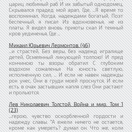
цариц любимый раб И их забытый однодомец,
Скрывался прадед мой арап, Где, ...Я время то
воспоминал, Когда, надеждами богатый, Поэт
беспечный, я писал Из вдохновенья, не из
платы. Я видел вновь приюты скал И темный
кров уединенья, Где ...
Михаил Юрьевич Лермонтов. (46)
...и страстей, Без веры, без надежд игралище
детей, Осмеянный ликующей толпою! И пред
кончиною ты взоры обратил С глубоким
вздохом сожаленья На юность светлую,
исполненную сил, ... И если не навек надежды
рок унес, Они в груди моей проснутся, И если
есть в очах застывших капля слез Они растают
и прольются.
Лев Николаевич Толстой. Война и мир. Том 1
(23)
...герою, чувство оскорбленной гордости и
надежду славы. "А ежели ничего не остается,
кроме как умереть? думал он. Что же, коли