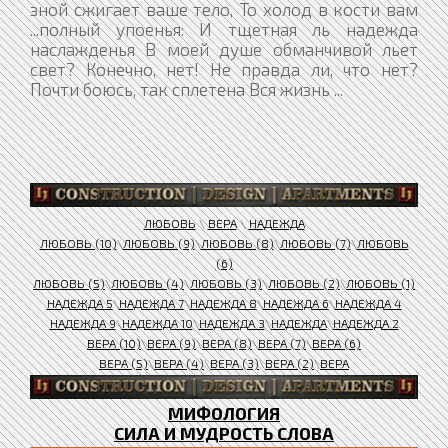
зной сжигает ваше тело, То холод в кости вам
...полный упоенья: И тщетная ль надежда
наслажденья В моей душе обманчивой льет
свет? Конечно, нет! Не правда ли, что нет?
Почти боюсь, так сплетена Вся жизнь ...
ЛЮБОВЬ
\
ВЕРА
\
НАДЕЖДА
ЛЮБОВЬ (10)
\
ЛЮБОВЬ (9)
\
ЛЮБОВЬ (8)
\
ЛЮБОВЬ (7)
\
ЛЮБОВЬ
(6)
ЛЮБОВЬ (5)
\
ЛЮБОВЬ (4)
\
ЛЮБОВЬ (3)
\
ЛЮБОВЬ (2)
\
ЛЮБОВЬ (1)
НАДЕЖДА 5
\
НАДЕЖДА 7
\
НАДЕЖДА 8
\
НАДЕЖДА 6
\
НАДЕЖДА 4
НАДЕЖДА 9
\
НАДЕЖДА 10
\
НАДЕЖДА 3
\
НАДЕЖДА
\
НАДЕЖДА 2
ВЕРА (10)
\
ВЕРА (9)
\
ВЕРА (8)
\
ВЕРА (7)
\
ВЕРА (6)
ВЕРА (5)
\
ВЕРА (4)
\
ВЕРА (3)
\
ВЕРА (2)
\
ВЕРА
МИФОЛОГИЯ
СИЛА И МУДРОСТЬ СЛОВА