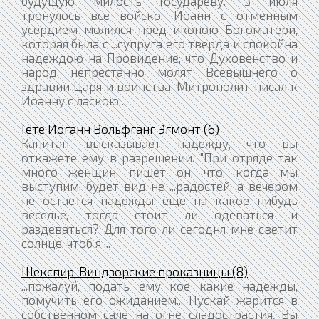
будущую милость Государеву. 3 июля
тронулось все войско. Иоанн с отменным
усердием молился пред иконою Богоматери,
которая была с ...супруга его тверда и спокойна
надеждою на Провидение; что Духовенство и
народ непрестанно молят Всевышнего о
здравии Царя и воинства. Митрополит писал к
Иоанну с ласкою ...
Гете Иоганн Вольфганг Эгмонт (6)
Капитан высказывает надежду, что вы
откажете ему в разрешении. "При отряде так
много женщин, пишет он, что, когда мы
выступим, будет вид не ...радостей, а вечером
не остается надежды еще на какое нибудь
веселье, тогда стоит ли одеваться и
раздеваться? Для того ли сегодня мне светит
солнце, чтоб я ...
Шекспир. Виндзорские проказницы (8)
...пожалуй, подать ему кое какие надежды,
помучить его ожиданием... Пускай жарится в
собственном сале на огне сладострастия. Вы