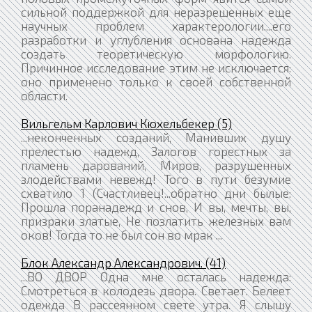
сильной поддержкой для неразрешенных еще
научных проблем характерологии....его
разработки и углубления основана надежда
создать теоретическую морфологию.
Причинное исследование этим не исключается:
оно применено только к своей собственной
области.
Вильгельм Карлович Кюхельбекер (5)
...неконченных созданий, Манивших душу
прелестью надежд, Залогов горестных за
пламень дарований, Миров, разрушенных
злодействами невежд! Того в пути безумие
схватило 1 (Счастливец!...обратно дни былые:
Прошла поранадежд и снов, И вы, мечты, вы,
призраки златые, Не позлатить железных вам
оков! Тогда то не был сон во мрак ...
Блок Александр Александрович. (41)
...ВО ДВОР Одна мне осталась надежда:
Смотреться в колодезь двора. Светает. Белеет
одежда В рассеянном свете утра. Я слышу