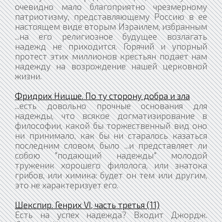
очевидно мало благоприятно чрезмерному
патриотизму, представляющему Россию в ее
настоящем виде вторым Израилем, избранным
...на его религиозное будущее возлагать
надежд не приходится. Горячий и упорный
протест этих миллионов крестьян подает нам
надежду на возрождение нашей церковной
жизни.
Фридрих Ницше. По ту сторону добра и зла
...есть довольно прочные основания для
надежды, что всякое догматизирование в
философии, какой бы торжественный вид оно
ни принимало, как бы ни старалось казаться
последним словом, было ...и представляет ли
собою "подающий надежды" молодой
труженик хорошего филолога, или знатока
грибов, или химика: будет он тем или другим,
это не характеризует его.
Шекспир. Генрих VI, часть третья (11)
Есть на успех надежда? Входит Джордж.