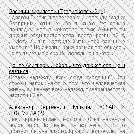
Василий Кириллович Тредиаковский (4)
...драгой Тирсис, я повелеваю, и надежду сладку
Восприими отныне: ибо я начаю без ложна
припадку, Что в некоторо время Аминта ти
дружна, ради постоянства Твоего чрезвычайна,
... Могу ль я в надежде быть, Чтоб вас ныне
умолить? Но ежели я како возмог вас обидеть,
За то я чрез мою скорбь довольно наказан.
Данте Алигьери. Любовь, что движет солнце и
светила
Оставь надежду, всяк сюда сходящий". Эти
строки напоминают о том, что человеческая
жизнь, лишенная всех надежд, превращается в
настоящий ад.
Александр Сергеевич Пушкин. РУСЛАН И
ЛЮДМИЛА (2)
...нем кровь играет молодая, Огня надежды
полон взор: То скачет он во весь опор, То
дразнит бегуна лихого, Кружит, подъемлет на