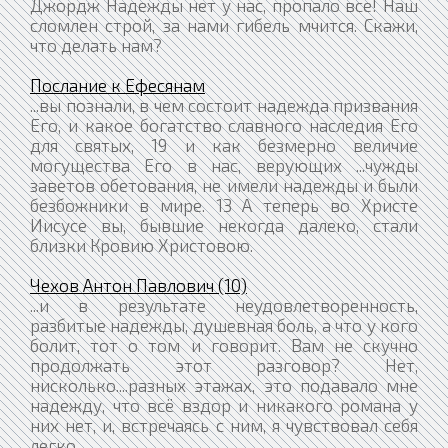
Джордж Надежды нет у нас, пропало все! Наш
сломлен строй, за нами гибель мчится. Скажи,
что делать нам?
Послание к Ефесянам
...вы познали, в чем состоит надежда призвания
Его, и какое богатство славного наследия Его
для святых, 19 и как безмерно величие
могущества Его в нас, верующих ...чужды
заветов обетования, не имели надежды и были
безбожники в мире. 13 А теперь во Христе
Иисусе вы, бывшие некогда далеко, стали
близки Кровию Христовою.
Чехов Антон Павлович (10)
...и в результате неудовлетворенность,
разбитые надежды, душевная боль, а что у кого
болит, тот о том и говорит. Вам не скучно
продолжать этот разговор? Нет,
нисколько....разных этажах, это подавало мне
надежду, что всё вздор и никакого романа у
них нет, и, встречаясь с ним, я чувствовал себя
легко.