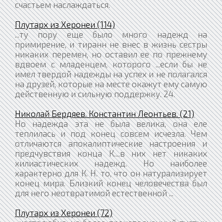
счастьем наслаждаться.
Плутарх из Херонеи (114)
...ту пору еще было много надежд на
примирение, и тиранн не внес в жизнь сестры
никаких перемен, но оставил ее по прежнему
вдвоем с младенцем, которого ...если бы не
имел твердой надежды на успех и не полагался
на друзей, которые на месте окажут ему самую
действенную и сильную поддержку. 24.
Николай Бердяев. Константин Леонтьев. (21)
Но надежда эта не была велика, она еле
теплилась и под конец совсем исчезла. Чем
отличаются апокалиптические настроения и
предчувствия конца К....в них нет никаких
хилиастических надежд. Но наиболее
характерно для К. Н. то, что он натурализирует
конец мира. Близкий конец человечества был
для него неотвратимой естественной ...
Плутарх из Херонеи (72)