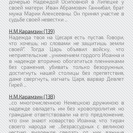
дочерью Надеждой Осиповной в Липецке у
своей матери. Иван Абрамович Ганнибал, брат
мужа Марии Алексеевны. Он принял участие в
судьбе своей невестки ...
Н.М.Карамзин (139)
Надежда твоя на Цесаря есть пустая. Говори,
что хочешь; но словами не защитишь земли
своей". Тогда Царь объявил войску, что
неприятельские ...унижением гордого Иоанна и
в надежде вторично обогатиться пленниками
без сражения, убивать только безоружных,
достигнуть нашей столицы без препятствия,
даже свергнуть, изгнать Царя, варвар Девлет
Гирей ...
Н.М.Карамзин (138)
...со многочисленною Немецкою дружиною в
надежде овладеть им без кровопролития: но
граждане ответствовали на его предложение,
что они знают коварство Иоанна; что тиран
своего народа не ...безрассудных с великою
честию, внадежде сведать от них важные