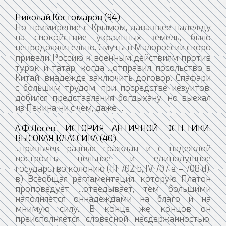
Николай Костомаров (94)
Но примирение с Крымом, дававшее надежду
на спокойствие украинных земель, было
непродолжительно. Смуты в Малороссии скоро
привели Россию к военным действиям против
турок и татар, когда ...отправил посольство в
Китай, внадежде заключить договор. Спафари
с большим трудом, при посредстве иезуитов,
добился представления богдыхану, но выехал
из Пекина ни с чем, даже ...
А.Ф.Лосев. ИСТОРИЯ АНТИЧНОЙ ЭСТЕТИКИ.
ВЫСОКАЯ КЛАССИКА (40)
...привычек разных граждан и с надеждой
построить цельное и единодушное
государство колонию (III 702 b, IV 707 е – 708 d).
в) Всеобщая регламентация, которую Платон
проповедует ...отведывает, тем большими
наполняется оннадеждами на благо и на
мнимую силу. В конце же концов он
преисполняется словесной несдержанностью,