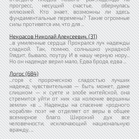
прогресс, несущий счастье, обернулась
иллюзией. Кто знает, возможны ли здесь
фундаментальные перемены? Такие огромные
силы противятся им, что для ...
Некрасов Николай Алексеевич. (31)
...в умиленные сердца Прокрался луч надежды
сладкой. Так, помню, солнышко украдкой
Глядит, бывало, поутру И в нашу черную нору...
Но он надежде верил мало, Едва бродя, едва ...
Логос (684)
...горя с пророческою сладостью лучших
надежд; чувствительная — быть может, даже
слишком — к суете и злобе житейской, она
стремится уйти от них «за колючие вершины
земли» «в ... Надежды на спасение «родного
корабля» поэт не отделяет от веры в общее
всемирное благо. Широкий дух все
человечности, исключающий национальную
вражду, ...