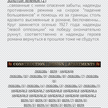
Золотой Теленок (2)
...связанные с ними опасения забыты, надежды
противников режима на скорое "падение
большевиков" и помощь из за границы, столь
ядовито высмеянные в романе, беспочвенны....
Круг замкнется осенью 1927 года: надежды
"левой оппозиции" на победу окончательно
рухнут, соответственно и надежды героев
романа вернуться в прошлое тоже не сбудутся.
ЛЮБОВЬ
\
ВЕРА
\
НАДЕЖДА
ЛЮБОВЬ (10)
\
ЛЮБОВЬ (9)
\
ЛЮБОВЬ (8)
\
ЛЮБОВЬ (7)
\
ЛЮБОВЬ
(6)
ЛЮБОВЬ (5)
\
ЛЮБОВЬ (4)
\
ЛЮБОВЬ (3)
\
ЛЮБОВЬ (2)
\
ЛЮБОВЬ (1)
НАДЕЖДА 5
\
НАДЕЖДА 7
\
НАДЕЖДА 8
\
НАДЕЖДА 6
\
НАДЕЖДА 4
НАДЕЖДА 9
\
НАДЕЖДА 10
\
НАДЕЖДА 3
\
НАДЕЖДА
\
НАДЕЖДА 2
ВЕРА (10)
\
ВЕРА (9)
\
ВЕРА (8)
\
ВЕРА (7)
\
ВЕРА (6)
ВЕРА (5)
\
ВЕРА (4)
\
ВЕРА (3)
\
ВЕРА (2)
\
ВЕРА