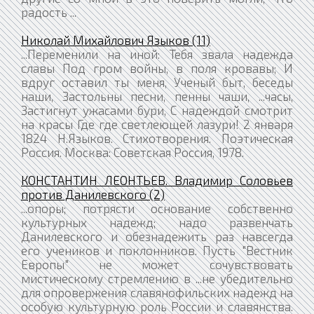
радость ...
Николай Михайлович Языков (11)
...Переменили на иной: Тебя звала надежда
славы Под гром войны, в поля кровавы; И
вдруг оставил ты меня, Ученый быт, беседы
наши, Застольны песни, пенны чаши, ...часы,
Застигнут ужасами бури, С надеждой смотрит
на красы Где где светлеющей лазури! 2 января
1824 Н.Языков. Стихотворения. Поэтическая
Россия. Москва: Советская Россия, 1978.
КОНСТАНТИН ЛЕОНТЬЕВ. Владимир Соловьев
против Данилевского (2)
...опоры; потрясти основание собственно
культурных надежд; надо развенчать
Данилевского и обезнадежить раз навсегда
его учеников и поклонников. Пусть "Вестник
Европы" не может сочувствовать
мистическому стремлению в ...не убедительно
для опровержения славянофильских надежд на
особую культурную роль России и славянства.