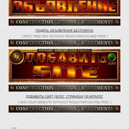
ПОДАТЬ ОБЪЯВЛЕНИЕ БЕСПЛАТНО
( POST FREE ADS WITHOUT REGISTRATION AND FREE )
ДОБАВИТЬ САЙТ (БЛОГ, СТРАНИЦУ) В КАТАЛОГ
( ADD YOUR WEBSITE WITHOUT REGISTRATION AND FREE )