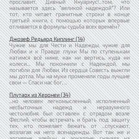
прославит, Дивный Януариус!...том, что
называется здесь "великой надеждой"? Или
тот, кто читает гранитные строки в конце
третьей книги, с помощью которых впервые
отливается в формулы судьба всех времён?
Джозеф Редьярд Киплинг (14)
Чужие мы для Чести и Надежды, чужие для
Любви и к Правде глухи Мы по ступенькам
катимся всё ниже, как ни вертись, куда ни
колеси.... Мы покончили с Надеждой, мы
погибли для Любви, Из сердца Совесть выжгли
мы дотла, Мы на муки променяли годы лучшие
свои — Спаси нас бог, ...
Плутарх из Херонеи (34)
...но человек легкомысленный, исполненный
несбыточных надежд и неразумного
честолюбия, был оставлен с отрядом возле
Феспий, чтобы встречать и брать под защиту
тех, кто пожелает бежать от ...спускают,
возлагая на него всенадежды. Вот так же и
аргивяне, элейцы и аркадяне: сначала на