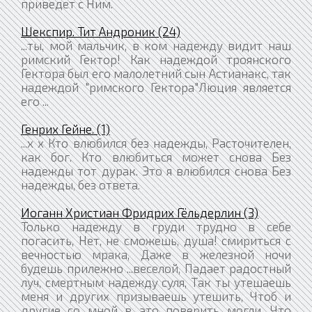
приведет с Ним.
Шекспир. Тит Андроник (24)
...ты, мой мальчик, в ком надежду видит наш
римский Гектор! Как надеждой троянского
Гектора был его малолетний сын Астианакс, так
надеждой "римского Гектора"Люция является
его ...
Генрих Гейне. (1)
...x x Кто влюбился без надежды, Расточителен,
как бог. Кто влюбиться может снова Без
надежды тот дурак. Это я влюбился снова Без
надежды, без ответа.
Иоганн Христиан Фридрих Гёльдерлин (3)
Только надежду в груди трудно в себе
погасить, Нет, не сможешь, душа! смириться с
вечностью мрака, Даже в железной ночи
будешь прилежно ...веселой, Падает радостный
луч, смертным надежду суля, Так ты утешаешь
меня и других призываешь утешить, Чтоб и
другие со мной в это поверить могли, Что