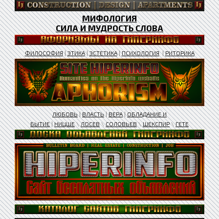
МИФОЛОГИЯ
СИЛА И МУДРОСТЬ СЛОВА
ФИЛОСОФИЯ
|
ЭТИКА
|
ЭСТЕТИКА
|
ПСИХОЛОГИЯ
|
РИТОРИКА
ЛЮБОВЬ
|
ВЛАСТЬ
|
ВЕРА
|
ОБЛАДАНИЕ И
БЫТИЕ
|
НИЦШЕ
\
ЛОСЕВ
\
СОЛОВЬЕВ
\
ШЕКСПИР
\
ГЕТЕ