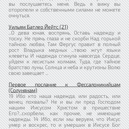
вы послушаетесь меня. Ведь я вижу вы
оторопели и собственными силами не можете
очнуться.
Уильям Батлер Йейтс (21)
...О дева юная, воспрянь, Оставь надежду и
тоску. Не прячь глаза и не скорби Над горькой
тайною любви, Там Фергус правит в полный
рост Владыка медных ...твою жгут языки
клеветы И надежда сгинула навсегда. Сердце,
уйдем к лесистым холмам, Туда, где тайное
братство луны, Солнца и неба и крутизны Волю
свою завещает ...
Первое послание к Фессалоникийцам
(Солунянам)
19 Ибо кто наша надежда, или радость, или
венец похвалы? Не и вы ли пред Господом
нашим Иисусом Христом в пришествие
Его?...скорбели, как прочие, не имеющие
надежды. 14 Ибо, если мы веруем, что Иисус
умер и воскрес, то и умерших в Иисусе Бог