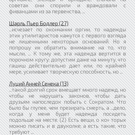
советах они спорили и враждовали с
фиванцами из за первенства, ...
Шарль Пьер Бодлер (27)
...исчезает по окончании оргии, то надежды
этих утилитаристов кажутся с первого взгляда
не лишенными некоторых оснований. Но я
попрошу их обратить внимание на то, что
мысли, ... К тому же, эта надежда вертится в
порочном кругу: допустим даже на минуту, что
гашиш действительно дает или, по крайней
мере, усиливает творческую способность, но ...
Луций Анней Сенека (13)
...такой долгий срок вмещает много надежд, но
чтобы не нарушать законов, чтобы дать
друзьям напоследок побыть с Сократом. Что
было бы глупее, чем презирать смерть, а ...дело,
когда у меня будет надежда посидеть
подольше на месте. (2) Есть вещи, о ко» торых
можно писать и в двуколке; а есть такие, что
требуют ...