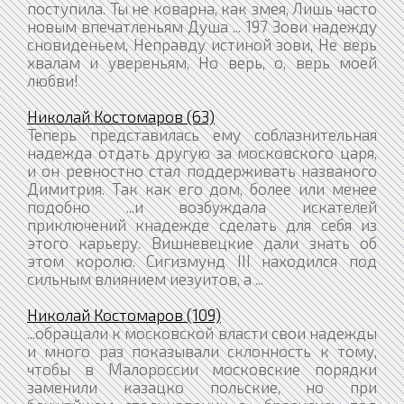
поступила. Ты не коварна, как змея, Лишь часто
новым впечатленьям Душа ... 197 Зови надежду
сновиденьем, Неправду истиной зови, Не верь
хвалам и увереньям, Но верь, о, верь моей
любви!
Николай Костомаров (63)
Теперь представилась ему соблазнительная
надежда отдать другую за московского царя,
и он ревностно стал поддерживать названого
Димитрия. Так как его дом, более или менее
подобно ...и возбуждала искателей
приключений кнадежде сделать для себя из
этого карьеру. Вишневецкие дали знать об
этом королю. Сигизмунд III находился под
сильным влиянием иезуитов, а ...
Николай Костомаров (109)
...обращали к московской власти свои надежды
и много раз показывали склонность к тому,
чтобы в Малороссии московские порядки
заменили казацко польские, но при