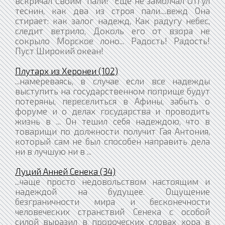
вскричал Своим "пали!" Еще не замолчал Отгул
теснин, как два из строя пали....вежд Она
стирает: как залог надежд, Как радугу небес,
следит ветрило, Доколь его от взора не
сокрыло Морское лоно... Радость! Радость!
Пуст Широкий океан!
Плутарх из Херонеи (102)
...намереваясь, в случае если все надежды
выступить на государственном поприще будут
потеряны, переселиться в Афины, забыть о
форуме и о делах государства и проводить
жизнь в ... Он тешил себя надеждою, что в
товарищи по должности получит Гая Антония,
который сам не был способен направить дела
ни в лучшую ни в ...
Луций Анней Сенека (34)
...чаще просто недовольством настоящим и
надеждой на будущее. Ощущение
безграничности мира и бесконечности
человеческих странствий Сенека с особой
силой выразил в пророческих словах хора в