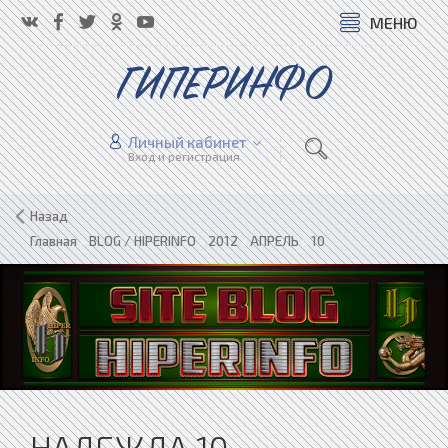
МЕНЮ
ГИПЕРИНФО
Личный кабинет
Вход и регистрация
Назад
Главная
»
BLOG / HIPERINFO
»
2012
»
АПРЕЛЬ
»
10
НАДЕЖДА 10