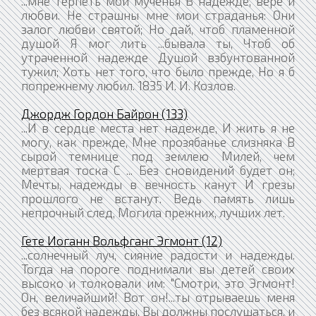
...мне терпеть мои мученья В надежде, вере и
любви. Не страшны мне мои страданья: Они
залог любви святой; Но дай, чтоб пламенной
душой Я мог лить ...бывала ты, Чтоб об
утраченной надежде Душой взбунтованной
тужил; Хоть нет того, что было прежде, Но я б
попрежнему любил. 1835 И. И. Козлов.
Джордж Гордон Байрон (133)
...И в сердце места нет надежде, И жить я не
могу, как прежде, Мне прозябанье слизняка В
сырой темнице под землею Милей, чем
мертвая тоска С ... Без сновидений будет он;
Мечты, надежды в вечность канут И грезы
прошлого не встанут. Ведь память лишь
непрочный след, Могила прежних, лучших лет.
Гете Иоганн Вольфганг Эгмонт (12)
...солнечный луч, сияние радости и надежды.
Тогда на пороге поднимали вы детей своих
высоко и толковали им: "Смотри, это Эгмонт!
Он, величайший! Вот он!...ты отрываешь меня
без всякой надежды. Вы должны послушаться, и