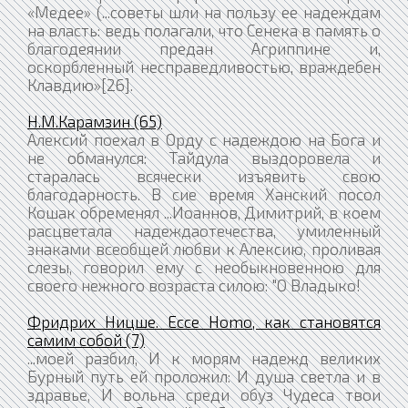
«Медее» (...советы шли на пользу ее надеждам
на власть: ведь полагали, что Сенека в память о
благодеянии предан Агриппине и,
оскорбленный несправедливостью, враждебен
Клавдию»[26].
Н.М.Карамзин (65)
Алексий поехал в Орду с надеждою на Бога и
не обманулся: Тайдула выздоровела и
старалась всячески изъявить свою
благодарность. В сие время Ханский посол
Кошак обременял ...Иоаннов, Димитрий, в коем
расцветала надеждаотечества, умиленный
знаками всеобщей любви к Алексию, проливая
слезы, говорил ему с необыкновенною для
своего нежного возраста силою: "О Владыко!
Фридрих Ницше. Ecce Homo, как становятся
самим собой (7)
...моей разбил, И к морям надежд великих
Бурный путь ей проложил: И душа светла и в
здравье, И вольна среди обуз Чудеса твои