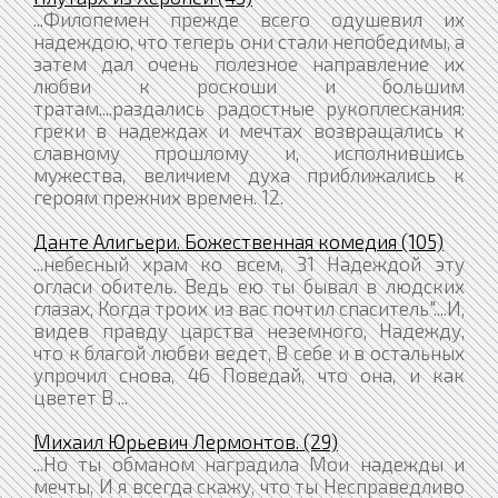
...Филопемен прежде всего одушевил их
надеждою, что теперь они стали непобедимы, а
затем дал очень полезное направление их
любви к роскоши и большим
тратам....раздались радостные рукоплескания:
греки в надеждах и мечтах возвращались к
славному прошлому и, исполнившись
мужества, величием духа приближались к
героям прежних времен. 12.
Данте Алигьери. Божественная комедия (105)
...небесный храм ко всем, 31 Надеждой эту
огласи обитель. Ведь ею ты бывал в людских
глазах, Когда троих из вас почтил спаситель"....И,
видев правду царства неземного, Надежду,
что к благой любви ведет, В себе и в остальных
упрочил снова, 46 Поведай, что она, и как
цветет В ...
Михаил Юрьевич Лермонтов. (29)
...Но ты обманом наградила Мои надежды и
мечты, И я всегда скажу, что ты Несправедливо