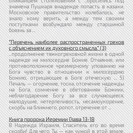
ближайшем столкновении с ...бросились под
знамена Пушкаря внадежде попасть в казаки.
Московское правительство колебалось, не
знало кому верить, а между тем своими
поступками возбуждало между старшиной
боязнь за ...
"Перечень наиболее распространенных грехов
с объяснением их духовного смысла." (3)
...продолжение тяжкогреховной жизни в одной
надежде на милосердие Божие. Отчаяние, или
противоположное чрезмерному упованию на
Бога чувство в отношении к милосердию
Божию, отрицающее в Боге отеческую ... 5)
Печаль — огорчение, тоска, отсечение надежды
на Бога, сомнение в обетованиях Божиих,
неблагодарение Богу за все случающееся,
малодушие, нетерпеливость, несамоукорение,
скорбь на ближнего, ропот, отречение от ...
Книга пророка Иеремии Глава 13-18
8 Надежда Израиля, Спаситель его во время
скорби! Для чего Ты — как чужой в этой земле,