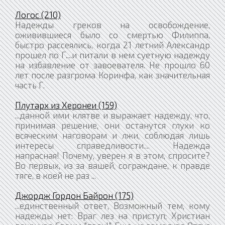
Логос (210)
Надежды греков на освобождение,
оживившиеся было со смертью Филиппа,
быстро рассеялись, когда 21 летний Александр
прошел по Г....и питали в нем суетную надежду
на избавление от завоевателя. Не прошло 60
лет после разгрома Коринфа, как значительная
часть Г.
Плутарх из Херонеи (159)
...данной ими клятве и выражает надежду, что,
принимая решение, они останутся глухи ко
всяческим наговорам и лжи, соблюдая лишь
интересы справедливости.... Надежда
напрасная! Почему, уверен я в этом, спросите?
Во первых, из за вашей, сограждане, к правде
тяге, в коей не раз ...
Джордж Гордон Байрон (175)
...единственный ответ, Возможный тем, кому
надежды нет: Враг лез на приступ; Христиан