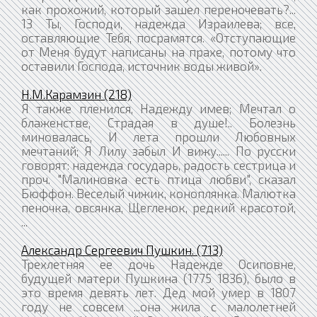
как прохожий, который зашел переночевать?...
13 Ты, Господи, надежда Израилева; все,
оставляющие Тебя, посрамятся. «Отступающие
от Меня будут написаны на прахе, потому что
оставили Господа, источник воды живой».
Н.М.Карамзин (218)
Я также пленился, Надежду имев; Мечтал о
блаженстве, Страдая в душе!.. Болезнь
миновалась, И лета прошли Любовных
мечтаний; Я Лилу забыл И вижу...... По русски
говорят: надежда государь, радость сестрица и
проч. "Малиновка есть птица любви", сказал
Бюффон. Веселый чижик, коноплянка. Малютка
пеночка, овсянка, Щегленок, редкий красотой,
...
Александр Сергеевич Пушкин. (713)
Трехлетняя ее дочь Надежде Осиповне,
будущей матери Пушкина (1775 1836), было в
это время девять лет. Дед мой умер в 1807
году не совсем ...она жила с малолетней