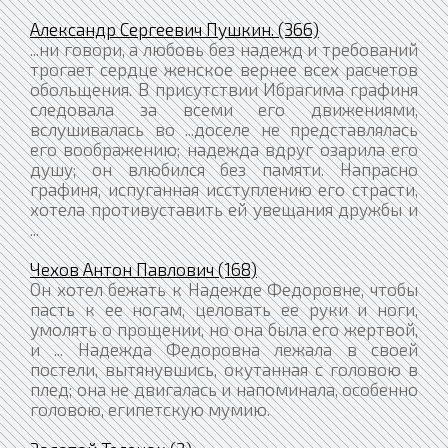
Александр Сергеевич Пушкин. (366)
...ни говори, а любовь без надежд и требований
трогает сердце женское вернее всех расчетов
обольщения. В присутствии Ибрагима графиня
следовала за всеми его движениями,
вслушивалась во ...доселе не представлялась
его воображению; надежда вдруг озарила его
душу; он влюбился без памяти. Напрасно
графиня, испуганная исступлению его страсти,
хотела противуставить ей увещания дружбы и
...
Чехов Антон Павлович (168)
Он хотел бежать к Надежде Федоровне, чтобы
пасть к ее ногам, целовать ее руки и ноги,
умолять о прощении, но она была его жертвой,
и ... Надежда Федоровна лежала в своей
постели, вытянувшись, окутанная с головою в
плед; она не двигалась и напоминала, особенно
головою, египетскую мумию.