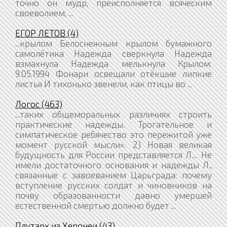
точно он мудр, преисполняется всяческим
своеволием, ...
ЕГОР ЛЕТОВ (4)
...крылом Белоснежным крылом бумажного
самолётика Надежда сверкнула Надежда
взмахнула Надежда мелькнула Крылом.
9.05.1994 Фонари освещали отёкшие липкие
листья И тихонько звенели, как птицы во ...
Логос (463)
...таких общеморальных различиях строить
практические надежды. Трогательное и
симпатическое ребячество это пережитой уже
момент русской мысли». 2) Новая великая
будущность для России представляется Л.... Не
имели достаточного основания и надежды Л.,
связанные с завоеванием Царьграда: почему
вступление русских солдат и чиновников на
почву образованности давно умершей
естественной смертью должно будет ...
Плутарх из Херонеи (43)