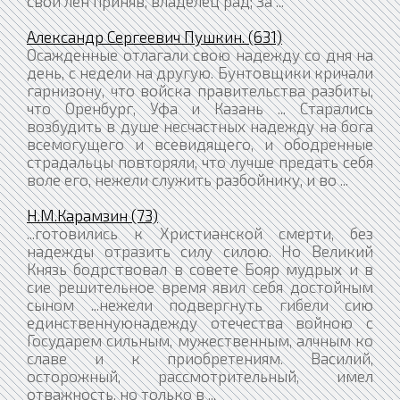
свой лен приняв, владелец рад; За ...
Александр Сергеевич Пушкин. (631)
Осажденные отлагали свою надежду со дня на
день, с недели на другую. Бунтовщики кричали
гарнизону, что войска правительства разбиты,
что Оренбург, Уфа и Казань ... Старались
возбудить в душе несчастных надежду на бога
всемогущего и всевидящего, и ободренные
страдальцы повторяли, что лучше предать себя
воле его, нежели служить разбойнику, и во ...
Н.М.Карамзин (73)
...готовились к Христианской смерти, без
надежды отразить силу силою. Но Великий
Князь бодрствовал в совете Бояр мудрых и в
сие решительное время явил себя достойным
сыном ...нежели подвергнуть гибели сию
единственнуюнадежду отечества войною с
Государем сильным, мужественным, алчным ко
славе и к приобретениям. Василий,
осторожный, рассмотрительный, имел
отважность, но только в ...