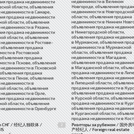
недвижимости в Великом
ния продажа недвижимости
Новгороде, объявления прода
вской области, объявления
недвижимости в Новгородско
 недвижимости в Самаре,
области, объявления продажа
ния продажа недвижимости
недвижимости в Нижнем Новг
кой области, объявления
объявления продажа недвижи
недвижимости в Рязани,
в Нижегородской области,
ния продажа недвижимости
объявления продажа недвижи
кой области, объявления
в Мурманске, объявления про
 недвижимости в Ростове-
недвижимости в Мурманской
 объявления продажа
области, объявления продажа
мости в Ростовской
недвижимости в Магадане,
 объявления продажа
объявления продажа недвижи
ости в Пскове, объявления
в Магаданской области, объяв
 недвижимости в Псковской
продажа недвижимости в Липе
 объявления продажа
объявления продажа недвижи
ости в Пензе, объявления
в Липецкой области, объявлен
 недвижимости в
продажа недвижимости в Курс
ой области, объявления
объявления продажа недвижи
 недвижимости в Орле,
в Курской области, объявлени
ния продажа недвижимости
продажа недвижимости в Кург
кой области, объявления
объявления продажа недвижи
 недвижимости в Оренбурге
в Курганской области, объявл
продажа недвижимости в Кос
ры СНГ / 经纪人独联体 /
Риэлторы за рубежом / 国外房
2
IS
产经纪人 / Foreign real estate