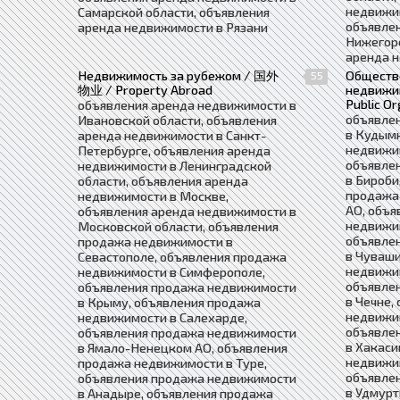
недвижи
Самарской области, объявления
объявле
аренда недвижимости в Рязани
Нижегоро
аренда 
Недвижимость за рубежом / 国外
Обществ
55
物业 / Property Abroad
недвиж
Public Or
объявления аренда недвижимости в
объявле
Ивановской области, объявления
в Кудым
аренда недвижимости в Санкт-
недвижим
Петербурге, объявления аренда
объявле
недвижимости в Ленинградской
в Бироби
области, объявления аренда
продажа
недвижимости в Москве,
АО, объя
объявления аренда недвижимости в
недвижим
Московской области, объявления
объявле
продажа недвижимости в
в Чуваши
Севастополе, объявления продажа
недвижим
недвижимости в Симферополе,
объявле
объявления продажа недвижимости
в Чечне,
в Крыму, объявления продажа
недвижим
недвижимости в Салехарде,
объявле
объявления продажа недвижимости
в Хакаси
в Ямало-Ненецком АО, объявления
недвижи
продажа недвижимости в Туре,
объявле
объявления продажа недвижимости
в Удмурт
в Анадыре, объявления продажа