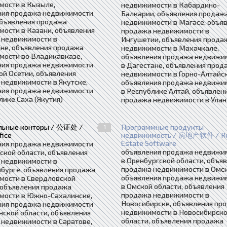
мости в Кызыле,
недвижимости в Кабардино-
ния продажа недвижимости
Балкарии, объявления продаж
объявления продажа
недвижимости в Магасе, объя
ости в Казани, объявления
продажа недвижимости в
 недвижимости в
Ингушетии, объявления прода
не, объявления продажа
недвижимости в Махачкале,
мости во Владикавказе,
объявления продажа недвижи
ния продажа недвижимости
в Дагестане, объявления прод
ой Осетии, объявления
недвижимости в Горно-Алтайск
недвижимости в Якутске,
объявления продажа недвижи
ния продажа недвижимости
в Республике Алтай, объявлен
лике Саха (Якутия)
продажа недвижимости в Улан
льные конторы / 公证处 /
Программные продукты
1
fice
недвижимость / 房地产软件 / R
Estate Software
ния продажа недвижимости
объявления продажа недвижи
ской области, объявления
в Оренбургской области, объя
 недвижимости в
продажа недвижимости в Омск
бурге, объявления продажа
объявления продажа недвижи
мости в Свердловской
в Омской области, объявления
 объявления продажа
продажа недвижимости в
мости в Южно-Сахалинске,
Новосибирске, объявления пр
ния продажа недвижимости
недвижимости в Новосибирск
нской области, объявления
области, объявления продажа
недвижимости в Саратове,