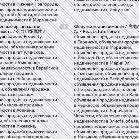
мости в Нижнем Новгороде,
области, объявления аренда
ния аренда недвижимости в
недвижимости в Иркутске
дской области, объявления
недвижимости в Мурманске
енные организации
Форумы недвижимости / 房
1
имость / 公共组织属性 /
坛 / Real Estate Forum
ganizations Property
объявления продажа недвижи
ния продажа недвижимости
в Саранске, объявления прода
каре, объявления продажа
недвижимости в Мордовии,
ости в пгт Агинское,
объявления продажа недвижи
ния продажа недвижимости
в Йошкар-Оле, объявления пр
джане, объявления
недвижимости в Марий Эл,
 недвижимости в Еврейской
объявления продажа недвижи
вления продажа
в Сыктывкаре, объявления пр
ости в Чебоксарах,
недвижимости в Республике К
ния продажа недвижимости
объявления продажа недвижи
и, объявления продажа
в Петрозаводске, объявления
ости в Грозном,
продажа недвижимости в Каре
ния продажа недвижимости
объявления продажа недвижи
 объявления продажа
в Черкесске, объявления прод
ости в Абакане,
недвижимости в Карачаево-
ния продажа недвижимости
Черкесии, объявления продаж
и, объявления продажа
недвижимости в Элисте, объяв
мости в Ижевске,
продажа недвижимости в Кал
ния продажа недвижимости
объявления продажа недвижи
ии, объявления продажа
в Нальчике, объявления прода