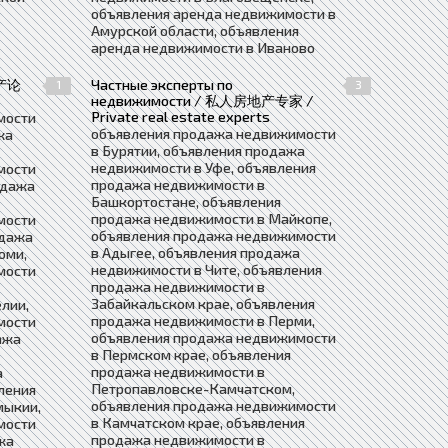
объявления аренда недвижимости в
Амурской области, объявления
аренда недвижимости в Иваново
地产论
Частные эксперты по
1
3
недвижимости / 私人房地产专家 /
Private real estate experts
мости
объявления продажа недвижимости
жа
в Бурятии, объявления продажа
недвижимости в Уфе, объявления
мости
продажа недвижимости в
одажа
Башкортостане, объявления
продажа недвижимости в Майкопе,
мости
объявления продажа недвижимости
одажа
в Адыгее, объявления продажа
оми,
недвижимости в Чите, объявления
мости
продажа недвижимости в
Забайкальском крае, объявления
лии,
продажа недвижимости в Перми,
мости
объявления продажа недвижимости
ажа
в Пермском крае, объявления
продажа недвижимости в
а
Петропавловске-Камчатском,
ления
объявления продажа недвижимости
мыкии,
в Камчатском крае, объявления
мости
продажа недвижимости в
жа