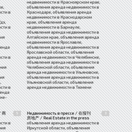
недвижимости в Красноярском крае,
е,
объявления аренда недвижимости в
сти в
Краснодаре, объявления аренда
недвижимости в Краснодарском
дэ,
крае, объявления аренда
сти в
недвижимости в Барнауле,
объявления аренда недвижимости в
ния
Алтайском крае, объявления аренда
недвижимости в Ярославле,
ренда
объявления аренда недвижимости в
Ярославской области, объявления
сти в
аренда недвижимости в Челябинске,
объявления аренда недвижимости в
ния
Челябинской области, объявления
аренда недвижимости в Ульяновске,
ния
объявления аренда недвижимости в
,
Ульяновской области, объявления
сти в
аренда недвижимости в Тюмени
ренда
ке-
/ 商
Недвижимость в прессе / 在报刊
5
3
e
房地产 / Real Estate in the press
сти в
объявления аренда недвижимости в
ния
Иркутской области, объявления