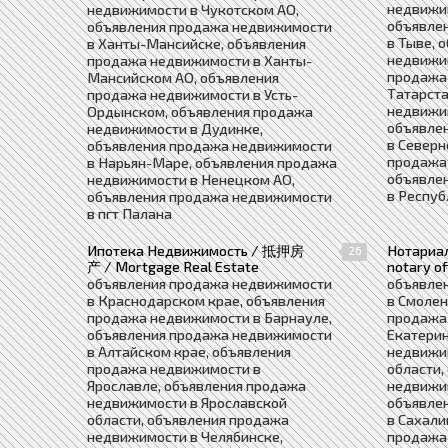
недвижи
недвижимости в Чукотском АО,
объявле
объявления продажа недвижимости
в Тыве, 
в Ханты-Мансийске, объявления
недвижим
продажа недвижимости в Ханты-
продажа
Мансийском АО, объявления
Татарста
продажа недвижимости в Усть-
недвижи
Ордынском, объявления продажа
объявле
недвижимости в Дудинке,
в Северн
объявления продажа недвижимости
продажа 
в Нарьян-Маре, объявления продажа
объявле
недвижимости в Ненецком АО,
в Респуб
объявления продажа недвижимости
в пгт Палана
Ипотека Недвижимость / 抵押房
Нотариа
26
产 / Mortgage Real Estate
notary of
объявления продажа недвижимости
объявле
в Краснодарском крае, объявления
в Смолен
продажа недвижимости в Барнауле,
продажа
объявления продажа недвижимости
Екатерин
в Алтайском крае, объявления
недвижи
продажа недвижимости в
области,
Ярославле, объявления продажа
недвижи
недвижимости в Ярославской
объявле
области, объявления продажа
в Сахали
недвижимости в Челябинске,
продажа 