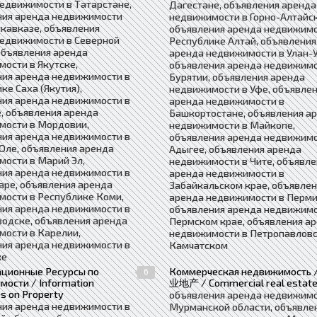
едвижимости в Татарстане,
Дагестане, объявления аренда
ния аренда недвижимости
недвижимости в Горно-Алтайск
кавказе, объявления
объявления аренда недвижимо
недвижимости в Северной
Республике Алтай, объявления
объявления аренда
аренда недвижимости в Улан-У
ости в Якутске,
объявления аренда недвижимо
ния аренда недвижимости в
Бурятии, объявления аренда
ке Саха (Якутия),
недвижимости в Уфе, объявле
ния аренда недвижимости в
аренда недвижимости в
, объявления аренда
Башкортостане, объявления а
мости в Мордовии,
недвижимости в Майкопе,
ния аренда недвижимости в
объявления аренда недвижимо
Оле, объявления аренда
Адыгее, объявления аренда
ости в Марий Эл,
недвижимости в Чите, объявле
ния аренда недвижимости в
аренда недвижимости в
ре, объявления аренда
Забайкальском крае, объявле
ости в Республике Коми,
аренда недвижимости в Перми
ния аренда недвижимости в
объявления аренда недвижимо
одске, объявления аренда
Пермском крае, объявления а
ости в Карелии,
недвижимости в Петропавловс
ния аренда недвижимости в
Камчатском
ке
ционные Ресурсы по
Коммерческая недвижимость 
6
ости / Information
业地产 / Commercial real estat
s on Property
объявления аренда недвижимо
ния аренда недвижимости в
Мурманской области, объявле