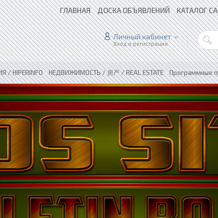
ГЛАВНАЯ
ДОСКА ОБЪЯВЛЕНИЙ
КАТАЛОГ С
Личный кабинет
Вход и регистрация
 / HIPERINFO
»
НЕДВИЖИМОСТЬ / 房产 / REAL ESTATE
»
Программные п