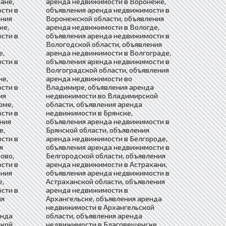
ане,
аренда недвижимости в Воронеже,
сти в
объявления аренда недвижимости в
ения
Воронежской области, объявления
ке,
аренда недвижимости в Вологде,
сти в
объявления аренда недвижимости в
Вологодской области, объявления
е,
аренда недвижимости в Волгограде,
сти в
объявления аренда недвижимости в
Волгоградской области, объявления
не,
аренда недвижимости во
сти в
Владимире, объявления аренда
ия
недвижимости во Владимирской
оме,
области, объявления аренда
сти в
недвижимости в Брянске,
ния
объявления аренда недвижимости в
е,
Брянской области, объявления
сти в
аренда недвижимости в Белгороде,
я
объявления аренда недвижимости в
ово,
Белгородской области, объявления
сти в
аренда недвижимости в Астрахани,
ения
объявления аренда недвижимости в
е,
Астраханской области, объявления
сти в
аренда недвижимости в
ия
Архангельске, объявления аренда
недвижимости в Архангельской
енда
области, объявления аренда
ской
недвижимости в Благовещенске,