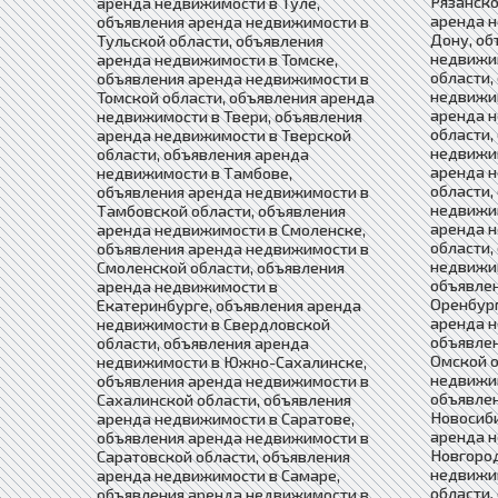
Рязанско
аренда недвижимости в Туле,
аренда н
объявления аренда недвижимости в
Дону, об
Тульской области, объявления
недвижи
аренда недвижимости в Томске,
области,
объявления аренда недвижимости в
недвижим
Томской области, объявления аренда
аренда 
недвижимости в Твери, объявления
области,
аренда недвижимости в Тверской
недвижим
области, объявления аренда
аренда 
недвижимости в Тамбове,
области,
объявления аренда недвижимости в
недвижим
Тамбовской области, объявления
аренда 
аренда недвижимости в Смоленске,
области,
объявления аренда недвижимости в
недвижим
Смоленской области, объявления
объявле
аренда недвижимости в
Оренбург
Екатеринбурге, объявления аренда
аренда н
недвижимости в Свердловской
объявле
области, объявления аренда
Омской о
недвижимости в Южно-Сахалинске,
недвижим
объявления аренда недвижимости в
объявле
Сахалинской области, объявления
Новосиби
аренда недвижимости в Саратове,
аренда 
объявления аренда недвижимости в
Новгород
Саратовской области, объявления
недвижи
аренда недвижимости в Самаре,
области,
объявления аренда недвижимости в