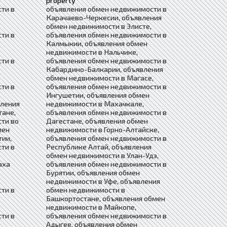
property
ти в
объявления обмен недвижимости в
Карачаево-Черкесии, объявления
обмен недвижимости в Элисте,
ти в
объявления обмен недвижимости в
Калмыкии, объявления обмен
недвижимости в Нальчике,
ти в
объявления обмен недвижимости в
Кабардино-Балкарии, объявления
обмен недвижимости в Магасе,
ти в
объявления обмен недвижимости в
Ингушетии, объявления обмен
вления
недвижимости в Махачкале,
тане,
объявления обмен недвижимости в
ти во
Дагестане, объявления обмен
мен
недвижимости в Горно-Алтайске,
тии,
объявления обмен недвижимости в
ти в
Республике Алтай, объявления
обмен недвижимости в Улан-Удэ,
аха
объявления обмен недвижимости в
Бурятии, объявления обмен
недвижимости в Уфе, объявления
ти в
обмен недвижимости в
Башкортостане, объявления обмен
недвижимости в Майкопе,
ти в
объявления обмен недвижимости в
Адыгее, объявления обмен