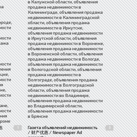
в Калужской области, объявления
жа
продажа недвижимости в
й
Калининграде, объявления продажа
недвижимости в Калининградской
ороде,
области, объявления продажа
мости
недвижимости в Иркутске,
объявления продажа недвижимости
мости
в Иркутской области, объявления
дажа
продажа недвижимости в Воронеже,
объявления продажа недвижимости
в Воронежской области, объявления
продажа недвижимости в Вологде,
мости
объявления продажа недвижимости
ления
в Вологодской области, объявления
цке,
продажа недвижимости в
мости
Волгограде, объявления продажа
ия
недвижимости в Волгоградской
ке,
области, объявления продажа
мости
недвижимости во Владимире,
я
объявления продажа недвижимости
ане,
во Владимирской области,
мости
объявления продажа недвижимости
ения
в Брянске
троме
地
Газета объявлений недвижимость
1
3
/ 财产优惠 / Newspaper Ad