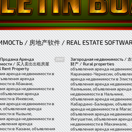
МОСТЬ / 房地产软件 / REAL ESTATE SOFTWA
 Продажа Аренда
Загородная недвижимость / 
2047
имости / 买入卖出出租房屋
财产 / Rural properties
l Rent Property
объявления аренда недвижимо
ния аренда недвижимости в
Карачаево-Черкесии, объявле
бъявления аренда
аренда недвижимости в Элисте
ости в Абакане,
объявления аренда недвижимо
ния аренда недвижимости в
Калмыкии, объявления аренда
 объявления аренда
недвижимости в Нальчике,
мости в Ижевске,
объявления аренда недвижимо
ния аренда недвижимости в
Кабардино-Балкарии, объявле
, объявления аренда
аренда недвижимости в Магас
мости в Кызыле,
объявления аренда недвижимо
ния аренда недвижимости в
Ингушетии, объявления аренд
ъявления аренда
недвижимости в Махачкале,
ости в Казани, объявления
объявления аренда недвижимо