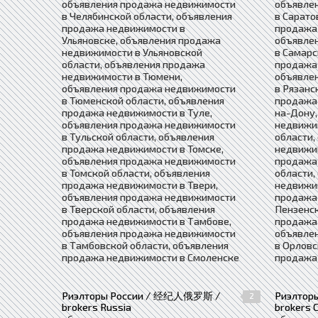
объявления продажа недвижимости
объявле
в Челябинской области, объявления
в Сарато
продажа недвижимости в
продажа
Ульяновске, объявления продажа
объявле
недвижимости в Ульяновской
в Самарс
области, объявления продажа
продажа 
недвижимости в Тюмени,
объявле
объявления продажа недвижимости
в Рязанс
в Тюменской области, объявления
продажа
продажа недвижимости в Туле,
на-Дону,
объявления продажа недвижимости
недвижи
в Тульской области, объявления
области,
продажа недвижимости в Томске,
недвижим
объявления продажа недвижимости
продажа
в Томской области, объявления
области,
продажа недвижимости в Твери,
недвижим
объявления продажа недвижимости
продажа
в Тверской области, объявления
Пензенск
продажа недвижимости в Тамбове,
продажа
объявления продажа недвижимости
объявле
в Тамбовской области, объявления
в Орловс
продажа недвижимости в Смоленске
продажа
Риэлторы России / 经纪人俄罗斯 /
Риэлто
2
brokers Russia
brokers C