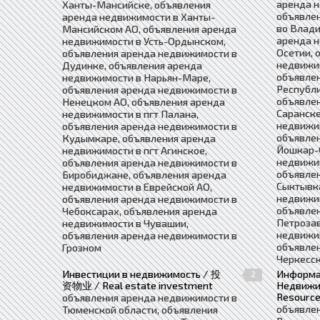
аренда н
Ханты-Мансийске, объявления
объявле
аренда недвижимости в Ханты-
во Влади
Мансийском АО, объявления аренда
аренда 
недвижимости в Усть-Ордынском,
Осетии, 
объявления аренда недвижимости в
недвижим
Дудинке, объявления аренда
объявле
недвижимости в Нарьян-Маре,
Республи
объявления аренда недвижимости в
объявле
Ненецком АО, объявления аренда
Саранске
недвижимости в пгт Палана,
недвижи
объявления аренда недвижимости в
объявле
Кудымкаре, объявления аренда
Йошкар-
недвижимости в пгт Агинское,
недвижим
объявления аренда недвижимости в
объявле
Биробиджане, объявления аренда
Сыктывка
недвижимости в Еврейской АО,
недвижим
объявления аренда недвижимости в
объявле
Чебоксарах, объявления аренда
Петрозав
недвижимости в Чувашии,
недвижим
объявления аренда недвижимости в
объявле
Грозном
Черкесс
Инвестиции в недвижимость / 投
Информа
2
资物业 / Real estate investment
Недвижим
Resource
объявления аренда недвижимости в
объявле
Тюменской области, объявления