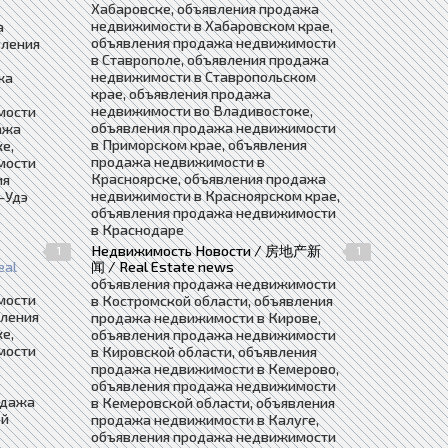
Хабаровске, объявления продажа
недвижимости в Хабаровском крае,
а
объявления продажа недвижимости
вления
в Ставрополе, объявления продажа
недвижимости в Ставропольском
жа
крае, объявления продажа
недвижимости во Владивостоке,
мости
объявления продажа недвижимости
ажа
в Приморском крае, объявления
е,
продажа недвижимости в
мости
Красноярске, объявления продажа
ия
недвижимости в Красноярском крае,
-Удэ
объявления продажа недвижимости
в Краснодаре
Недвижимость Новости / 房地产新
1
1
eal
闻 / Real Estate news
объявления продажа недвижимости
мости
в Костромской области, объявления
вления
продажа недвижимости в Кирове,
е,
объявления продажа недвижимости
мости
в Кировской области, объявления
продажа недвижимости в Кемерово,
объявления продажа недвижимости
одажа
в Кемеровской области, объявления
ой
продажа недвижимости в Калуге,
объявления продажа недвижимости