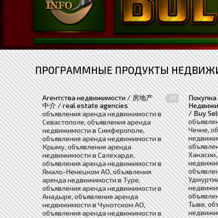
ПРОГРАММНЫЕ ПРОДУКТЫ НЕДВИЖИ
Агентства недвижимости / 房地产
Покупка
20
中介 / real estate agencies
Недвиж
/ Buy Sel
объявления аренда недвижимости в
объявле
Севастополе, объявления аренда
Чечне, о
недвижимости в Симферополе,
недвижим
объявления аренда недвижимости в
объявле
Крыму, объявления аренда
Хакасии,
недвижимости в Салехарде,
недвижи
объявления аренда недвижимости в
объявле
Ямало-Ненецком АО, объявления
Удмуртии
аренда недвижимости в Туре,
недвижи
объявления аренда недвижимости в
объявле
Анадыре, объявления аренда
Тыве, об
недвижимости в Чукотском АО,
недвижим
объявления аренда недвижимости в