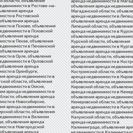
й области, объявления
аренда недвижимости в Магад
едвижимости в Ростове-на-
объявления аренда недвижимо
ъявления аренда
Магаданской области, объявл
мости в Ростовской
аренда недвижимости в Липец
 объявления аренда
объявления аренда недвижимо
ости в Пскове, объявления
Липецкой области, объявления
недвижимости в Псковской
аренда недвижимости в Курск
 объявления аренда
объявления аренда недвижимо
ости в Пензе, объявления
Курской области, объявления
недвижимости в Пензенской
аренда недвижимости в Курга
 объявления аренда
объявления аренда недвижимо
ости в Орле, объявления
Курганской области, объявлен
недвижимости в Орловской
аренда недвижимости в Костр
 объявления аренда
объявления аренда недвижимо
ости в Оренбурге,
Костромской области, объявле
ния аренда недвижимости в
аренда недвижимости в Киров
ской области, объявления
объявления аренда недвижимо
едвижимости в Омске,
Кировской области, объявлени
ния аренда недвижимости в
аренда недвижимости в Кемер
бласти, объявления аренда
объявления аренда недвижимо
ости в Новосибирске,
Кемеровской области, объявл
ния аренда недвижимости в
аренда недвижимости в Калуг
рской области, объявления
объявления аренда недвижимо
недвижимости в Великом
Калужской области, объявлен
е, объявления аренда
аренда недвижимости в
мости в Новгородской
Калининграде, объявления ар
 объявления аренда
недвижимости в Калининград