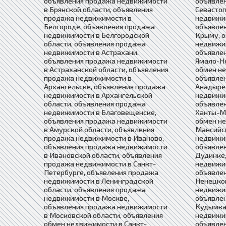
объявления продажа недвижимости
объявле
в Брянской области, объявления
Севастоп
продажа недвижимости в
недвижи
Белгороде, объявления продажа
объявле
недвижимости в Белгородской
Крыму, 
области, объявления продажа
недвижим
недвижимости в Астрахани,
объявле
объявления продажа недвижимости
Ямало-Н
в Астраханской области, объявления
обмен не
продажа недвижимости в
объявле
Архангельске, объявления продажа
Анадыре,
недвижимости в Архангельской
недвижим
области, объявления продажа
объявле
недвижимости в Благовещенске,
Ханты-М
объявления продажа недвижимости
обмен н
в Амурской области, объявления
Мансийс
продажа недвижимости в Иваново,
недвижи
объявления продажа недвижимости
объявле
в Ивановской области, объявления
Дудинке,
продажа недвижимости в Санкт-
недвижи
Петербурге, объявления продажа
объявле
недвижимости в Ленинградской
Ненецком
области, объявления продажа
недвижим
недвижимости в Москве,
объявле
объявления продажа недвижимости
Кудымка
в Московской области, объявления
недвижим
обмен недвижимости в Санкт-
объявле