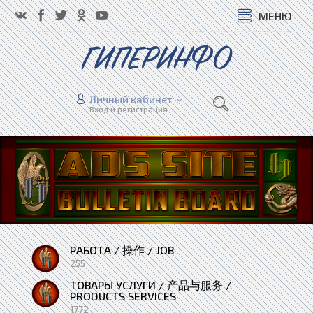
МЕНЮ
ГИПЕРИНФО
Личный кабинет
Вход и регистрация
РАБОТА / 操作 / JOB
255
ТОВАРЫ УСЛУГИ / 产品与服务 /
PRODUCTS SERVICES
1772