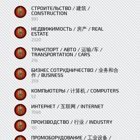
СТРОИТЕЛЬСТВО / 建筑 /
CONSTRUCTION
991
НЕДВИЖИМОСТЬ / 房产 / REAL
ESTATE
2320
ТРАНСПОРТ / АВТО / 运输/车 /
TRANSPORTATION / CARS
214
БИЗНЕС СОТРУДНИЧЕСТВО / 业务和合
作 / BUSINESS
259
КОМПЬЮТЕРЫ / 计算机 / COMPUTERS
52
ИНТЕРНЕТ / 互联网 / INTERNET
7046
ПРОИЗВОДСТВО / 行业 / INDUSTRY
131
ПРОМОБОРУДОВАНИЕ / 工业设备 /