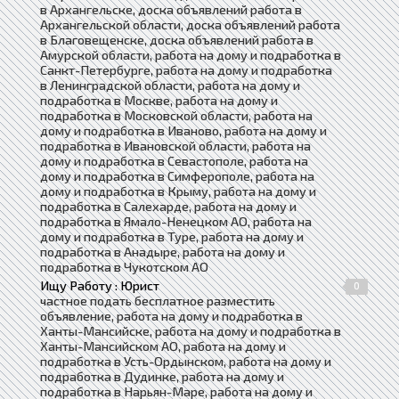
в Архангельске, доска объявлений работа в
Архангельской области, доска объявлений работа
в Благовещенске, доска объявлений работа в
Амурской области, работа на дому и подработка в
Санкт-Петербурге, работа на дому и подработка
в Ленинградской области, работа на дому и
подработка в Москве, работа на дому и
подработка в Московской области, работа на
дому и подработка в Иваново, работа на дому и
подработка в Ивановской области, работа на
дому и подработка в Севастополе, работа на
дому и подработка в Симферополе, работа на
дому и подработка в Крыму, работа на дому и
подработка в Салехарде, работа на дому и
подработка в Ямало-Ненецком АО, работа на
дому и подработка в Туре, работа на дому и
подработка в Анадыре, работа на дому и
подработка в Чукотском АО
Ищу Работу : Юрист
0
частное подать бесплатное разместить
объявление, работа на дому и подработка в
Ханты-Мансийске, работа на дому и подработка в
Ханты-Мансийском АО, работа на дому и
подработка в Усть-Ордынском, работа на дому и
подработка в Дудинке, работа на дому и
подработка в Нарьян-Маре, работа на дому и