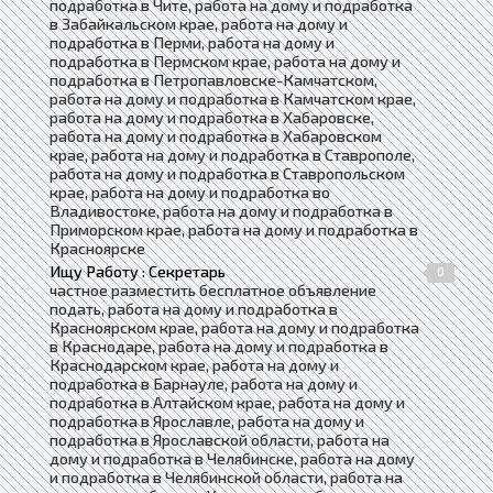
подработка в Чите, работа на дому и подработка
в Забайкальском крае, работа на дому и
подработка в Перми, работа на дому и
подработка в Пермском крае, работа на дому и
подработка в Петропавловске-Камчатском,
работа на дому и подработка в Камчатском крае,
работа на дому и подработка в Хабаровске,
работа на дому и подработка в Хабаровском
крае, работа на дому и подработка в Ставрополе,
работа на дому и подработка в Ставропольском
крае, работа на дому и подработка во
Владивостоке, работа на дому и подработка в
Приморском крае, работа на дому и подработка в
Красноярске
Ищу Работу : Секретарь
0
частное разместить бесплатное объявление
подать, работа на дому и подработка в
Красноярском крае, работа на дому и подработка
в Краснодаре, работа на дому и подработка в
Краснодарском крае, работа на дому и
подработка в Барнауле, работа на дому и
подработка в Алтайском крае, работа на дому и
подработка в Ярославле, работа на дому и
подработка в Ярославской области, работа на
дому и подработка в Челябинске, работа на дому
и подработка в Челябинской области, работа на