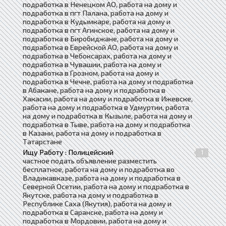
подработка в Ненецком АО, работа на дому и
подработка в пгт Палана, работа на дому и
подработка в Кудымкаре, работа на дому и
подработка в пгт Агинское, работа на дому и
подработка в Биробиджане, работа на дому и
подработка в Еврейской АО, работа на дому и
подработка в Чебоксарах, работа на дому и
подработка в Чувашии, работа на дому и
подработка в Грозном, работа на дому и
подработка в Чечне, работа на дому и подработка
в Абакане, работа на дому и подработка в
Хакасии, работа на дому и подработка в Ижевске,
работа на дому и подработка в Удмуртии, работа
на дому и подработка в Кызыле, работа на дому и
подработка в Тыве, работа на дому и подработка
в Казани, работа на дому и подработка в
Татарстане
Ищу Работу : Полицейский
1
частное подать объявление разместить
бесплатное, работа на дому и подработка во
Владикавказе, работа на дому и подработка в
Северной Осетии, работа на дому и подработка в
Якутске, работа на дому и подработка в
Республике Саха (Якутия), работа на дому и
подработка в Саранске, работа на дому и
подработка в Мордовии, работа на дому и