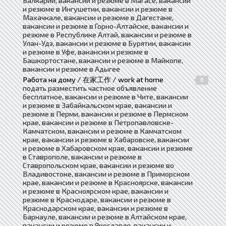
Балкарии, вакансии и резюме в Магасе, вакансии
и резюме в Ингушетии, вакансии и резюме в
Махачкале, вакансии и резюме в Дагестане,
вакансии и резюме в Горно-Алтайске, вакансии и
резюме в Республике Алтай, вакансии и резюме в
Улан-Удэ, вакансии и резюме в Бурятии, вакансии
и резюме в Уфе, вакансии и резюме в
Башкортостане, вакансии и резюме в Майкопе,
вакансии и резюме в Адыгее
Работа на дому / 在家工作 / work at home
6
подать разместить частное объявление
бесплатное, вакансии и резюме в Чите, вакансии
и резюме в Забайкальском крае, вакансии и
резюме в Перми, вакансии и резюме в Пермском
крае, вакансии и резюме в Петропавловске-
Камчатском, вакансии и резюме в Камчатском
крае, вакансии и резюме в Хабаровске, вакансии
и резюме в Хабаровском крае, вакансии и резюме
в Ставрополе, вакансии и резюме в
Ставропольском крае, вакансии и резюме во
Владивостоке, вакансии и резюме в Приморском
крае, вакансии и резюме в Красноярске, вакансии
и резюме в Красноярском крае, вакансии и
резюме в Краснодаре, вакансии и резюме в
Краснодарском крае, вакансии и резюме в
Барнауле, вакансии и резюме в Алтайском крае,
вакансии и резюме в Ярославле, вакансии и