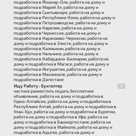
подработка в Йошкар-Оле, работа на дому и
подработка в Марий Эл, работа на дому и
подработка в Сыктывкаре, работа на дому и
подработка в Республике Коми, работа на дому и
подработка в Петрозаводске, работа на дому и
подработка в Карелии, работа на дому и
подработка в Черкесске, работа на дому и
подработка в Карачаево-Черкесии, работа на
дому и подработка в Элисте, работа на дому и
подработка в Калмыкии, работа на дому и
подработка в Нальчике, работа на дому и
подработка в Кабардино-Балкарии, работа на
дому и подработка в Магасе, работа на дому и
подработка в Ингушетии, работа на дому и
подработка в Махачкале, работа на дому и
подработка в Дагестане
Ищу Работу : Бухгалтер
0
частное разместить подать бесплатное
объявление, работа на дому и подработка в
Горно-Алтайске, работа на дому и подработка в
Республике Алтай, работа на дому и подработка в
Улан-Удэ, работа на дому и подработка в Бурятии,
работа на дому и подработка в Уфе, работа на
дому и подработка в Башкортостане, работа на
дому и подработка в Майкопе, работа на дому и
подработка в Адыгее, работа на дому и