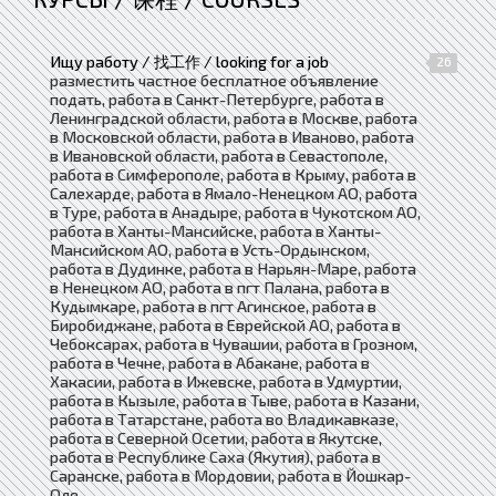
Ищу работу / 找工作 / looking for a job
26
разместить частное бесплатное объявление
подать, работа в Санкт-Петербурге, работа в
Ленинградской области, работа в Москве, работа
в Московской области, работа в Иваново, работа
в Ивановской области, работа в Севастополе,
работа в Симферополе, работа в Крыму, работа в
Салехарде, работа в Ямало-Ненецком АО, работа
в Туре, работа в Анадыре, работа в Чукотском АО,
работа в Ханты-Мансийске, работа в Ханты-
Мансийском АО, работа в Усть-Ордынском,
работа в Дудинке, работа в Нарьян-Маре, работа
в Ненецком АО, работа в пгт Палана, работа в
Кудымкаре, работа в пгт Агинское, работа в
Биробиджане, работа в Еврейской АО, работа в
Чебоксарах, работа в Чувашии, работа в Грозном,
работа в Чечне, работа в Абакане, работа в
Хакасии, работа в Ижевске, работа в Удмуртии,
работа в Кызыле, работа в Тыве, работа в Казани,
работа в Татарстане, работа во Владикавказе,
работа в Северной Осетии, работа в Якутске,
работа в Республике Саха (Якутия), работа в
Саранске, работа в Мордовии, работа в Йошкар-
Оле