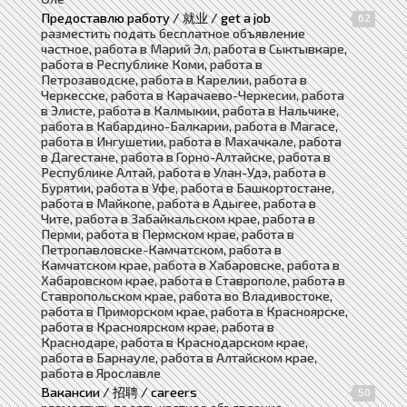
Предоставлю работу / 就业 / get a job
62
разместить подать бесплатное объявление
частное, работа в Марий Эл, работа в Сыктывкаре,
работа в Республике Коми, работа в
Петрозаводске, работа в Карелии, работа в
Черкесске, работа в Карачаево-Черкесии, работа
в Элисте, работа в Калмыкии, работа в Нальчике,
работа в Кабардино-Балкарии, работа в Магасе,
работа в Ингушетии, работа в Махачкале, работа
в Дагестане, работа в Горно-Алтайске, работа в
Республике Алтай, работа в Улан-Удэ, работа в
Бурятии, работа в Уфе, работа в Башкортостане,
работа в Майкопе, работа в Адыгее, работа в
Чите, работа в Забайкальском крае, работа в
Перми, работа в Пермском крае, работа в
Петропавловске-Камчатском, работа в
Камчатском крае, работа в Хабаровске, работа в
Хабаровском крае, работа в Ставрополе, работа в
Ставропольском крае, работа во Владивостоке,
работа в Приморском крае, работа в Красноярске,
работа в Красноярском крае, работа в
Краснодаре, работа в Краснодарском крае,
работа в Барнауле, работа в Алтайском крае,
работа в Ярославле
Вакансии / 招聘 / careers
50