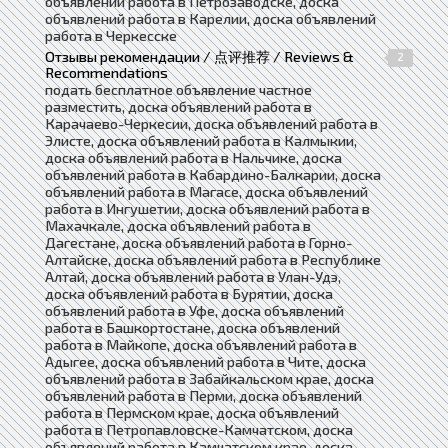
объявлений работа в Петрозаводске, доска
объявлений работа в Карелии, доска объявлений
работа в Черкесске
Отзывы рекомендации / 点评推荐 / Reviews &
2
Recommendations
подать бесплатное объявление частное
разместить, доска объявлений работа в
Карачаево-Черкесии, доска объявлений работа в
Элисте, доска объявлений работа в Калмыкии,
доска объявлений работа в Нальчике, доска
объявлений работа в Кабардино-Балкарии, доска
объявлений работа в Магасе, доска объявлений
работа в Ингушетии, доска объявлений работа в
Махачкале, доска объявлений работа в
Дагестане, доска объявлений работа в Горно-
Алтайске, доска объявлений работа в Республике
Алтай, доска объявлений работа в Улан-Удэ,
доска объявлений работа в Бурятии, доска
объявлений работа в Уфе, доска объявлений
работа в Башкортостане, доска объявлений
работа в Майкопе, доска объявлений работа в
Адыгее, доска объявлений работа в Чите, доска
объявлений работа в Забайкальском крае, доска
объявлений работа в Перми, доска объявлений
работа в Пермском крае, доска объявлений
работа в Петропавловске-Камчатском, доска
объявлений работа в Камчатском крае, доска