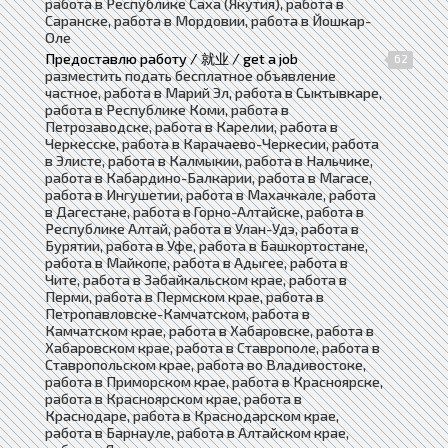
работа в Республике Саха (Якутия), работа в
Саранске, работа в Мордовии, работа в Йошкар-
Оле
Предоставлю работу / 就业 / get a job
62
разместить подать бесплатное объявление
частное, работа в Марий Эл, работа в Сыктывкаре,
работа в Республике Коми, работа в
Петрозаводске, работа в Карелии, работа в
Черкесске, работа в Карачаево-Черкесии, работа
в Элисте, работа в Калмыкии, работа в Нальчике,
работа в Кабардино-Балкарии, работа в Магасе,
работа в Ингушетии, работа в Махачкале, работа
в Дагестане, работа в Горно-Алтайске, работа в
Республике Алтай, работа в Улан-Удэ, работа в
Бурятии, работа в Уфе, работа в Башкортостане,
работа в Майкопе, работа в Адыгее, работа в
Чите, работа в Забайкальском крае, работа в
Перми, работа в Пермском крае, работа в
Петропавловске-Камчатском, работа в
Камчатском крае, работа в Хабаровске, работа в
Хабаровском крае, работа в Ставрополе, работа в
Ставропольском крае, работа во Владивостоке,
работа в Приморском крае, работа в Красноярске,
работа в Красноярском крае, работа в
Краснодаре, работа в Краснодарском крае,
работа в Барнауле, работа в Алтайском крае,