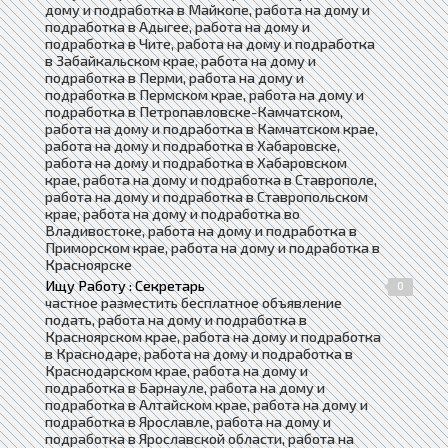
дому и подработка в Майкопе, работа на дому и
подработка в Адыгее, работа на дому и
подработка в Чите, работа на дому и подработка
в Забайкальском крае, работа на дому и
подработка в Перми, работа на дому и
подработка в Пермском крае, работа на дому и
подработка в Петропавловске-Камчатском,
работа на дому и подработка в Камчатском крае,
работа на дому и подработка в Хабаровске,
работа на дому и подработка в Хабаровском
крае, работа на дому и подработка в Ставрополе,
работа на дому и подработка в Ставропольском
крае, работа на дому и подработка во
Владивостоке, работа на дому и подработка в
Приморском крае, работа на дому и подработка в
Красноярске
Ищу Работу : Секретарь
0
частное разместить бесплатное объявление
подать, работа на дому и подработка в
Красноярском крае, работа на дому и подработка
в Краснодаре, работа на дому и подработка в
Краснодарском крае, работа на дому и
подработка в Барнауле, работа на дому и
подработка в Алтайском крае, работа на дому и
подработка в Ярославле, работа на дому и
подработка в Ярославской области, работа на