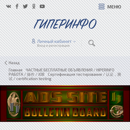
МЕНЮ
ГИПЕРИНФО
Личный кабинет
Вход и регистрация
Назад
Главная
»
ЧАСТНЫЕ БЕСПЛАТНЫЕ ОБЪЯВЛЕНИЯ / HIPERINFO
»
РАБОТА / 操作 / JOB
»
Сертификация тестирование / 认证，测
试 / certification testing