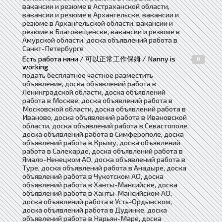
вакансии и резюме в Астраханской области,
вакансии и резюме в Архангельске, вакансии и
резюме в Архангельской области, вакансии и
резюме в Благовещенске, вакансии и резюме в
Амурской области, доска объявлений работа в
Санкт-Петербурге
Есть работа няни / 可以正常工作保姆 / Nanny is
0
working
подать бесплатное частное разместить
объявление, доска объявлений работа в
Ленинградской области, доска объявлений
работа в Москве, доска объявлений работа в
Московской области, доска объявлений работа в
Иваново, доска объявлений работа в Ивановской
области, доска объявлений работа в Севастополе,
доска объявлений работа в Симферополе, доска
объявлений работа в Крыму, доска объявлений
работа в Салехарде, доска объявлений работа в
Ямало-Ненецком АО, доска объявлений работа в
Туре, доска объявлений работа в Анадыре, доска
объявлений работа в Чукотском АО, доска
объявлений работа в Ханты-Мансийске, доска
объявлений работа в Ханты-Мансийском АО,
доска объявлений работа в Усть-Ордынском,
доска объявлений работа в Дудинке, доска
объявлений работа в Нарьян-Маре, доска