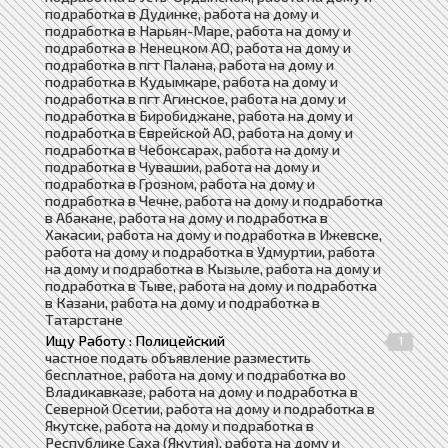
подработка в Дудинке, работа на дому и
подработка в Нарьян-Маре, работа на дому и
подработка в Ненецком АО, работа на дому и
подработка в пгт Палана, работа на дому и
подработка в Кудымкаре, работа на дому и
подработка в пгт Агинское, работа на дому и
подработка в Биробиджане, работа на дому и
подработка в Еврейской АО, работа на дому и
подработка в Чебоксарах, работа на дому и
подработка в Чувашии, работа на дому и
подработка в Грозном, работа на дому и
подработка в Чечне, работа на дому и подработка
в Абакане, работа на дому и подработка в
Хакасии, работа на дому и подработка в Ижевске,
работа на дому и подработка в Удмуртии, работа
на дому и подработка в Кызыле, работа на дому и
подработка в Тыве, работа на дому и подработка
в Казани, работа на дому и подработка в
Татарстане
Ищу Работу : Полицейский
1
частное подать объявление разместить
бесплатное, работа на дому и подработка во
Владикавказе, работа на дому и подработка в
Северной Осетии, работа на дому и подработка в
Якутске, работа на дому и подработка в
Республике Саха (Якутия), работа на дому и