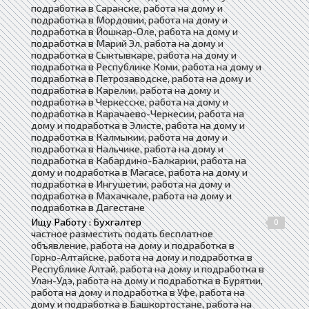
подработка в Саранске, работа на дому и
подработка в Мордовии, работа на дому и
подработка в Йошкар-Оле, работа на дому и
подработка в Марий Эл, работа на дому и
подработка в Сыктывкаре, работа на дому и
подработка в Республике Коми, работа на дому и
подработка в Петрозаводске, работа на дому и
подработка в Карелии, работа на дому и
подработка в Черкесске, работа на дому и
подработка в Карачаево-Черкесии, работа на
дому и подработка в Элисте, работа на дому и
подработка в Калмыкии, работа на дому и
подработка в Нальчике, работа на дому и
подработка в Кабардино-Балкарии, работа на
дому и подработка в Магасе, работа на дому и
подработка в Ингушетии, работа на дому и
подработка в Махачкале, работа на дому и
подработка в Дагестане
Ищу Работу : Бухгалтер
0
частное разместить подать бесплатное
объявление, работа на дому и подработка в
Горно-Алтайске, работа на дому и подработка в
Республике Алтай, работа на дому и подработка в
Улан-Удэ, работа на дому и подработка в Бурятии,
работа на дому и подработка в Уфе, работа на
дому и подработка в Башкортостане, работа на