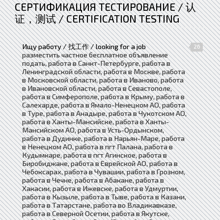
СЕРТИФИКАЦИЯ ТЕСТИРОВАНИЕ / 认
证，测试 / CERTIFICATION TESTING
Ищу работу / 找工作 / looking for a job
26
разместить частное бесплатное объявление
подать, работа в Санкт-Петербурге, работа в
Ленинградской области, работа в Москве, работа
в Московской области, работа в Иваново, работа
в Ивановской области, работа в Севастополе,
работа в Симферополе, работа в Крыму, работа в
Салехарде, работа в Ямало-Ненецком АО, работа
в Туре, работа в Анадыре, работа в Чукотском АО,
работа в Ханты-Мансийске, работа в Ханты-
Мансийском АО, работа в Усть-Ордынском,
работа в Дудинке, работа в Нарьян-Маре, работа
в Ненецком АО, работа в пгт Палана, работа в
Кудымкаре, работа в пгт Агинское, работа в
Биробиджане, работа в Еврейской АО, работа в
Чебоксарах, работа в Чувашии, работа в Грозном,
работа в Чечне, работа в Абакане, работа в
Хакасии, работа в Ижевске, работа в Удмуртии,
работа в Кызыле, работа в Тыве, работа в Казани,
работа в Татарстане, работа во Владикавказе,
работа в Северной Осетии, работа в Якутске,