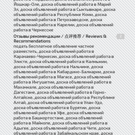
Йошкар-Оле, доска объявлений работа в Марий
Эл, доска объявлений работа в Сыктывкаре, доска
объявлений работа в Республике Коми, доска
объявлений работа в Петрозаводске, доска
объявлений работа в Карелии, доска объявлений
работа в Черкесске
Отзывы рекомендации / 点评推荐 / Reviews &
2
Recommendations
подать бесплатное объявление частное
разместить, доска объявлений работа в
Карачаево-Черкесии, доска объявлений работа в
Элисте, доска объявлений работа в Калмыкии,
доска объявлений работа в Нальчике, доска
объявлений работа в Кабардино-Балкарии, доска
объявлений работа в Магасе, доска объявлений
работа в Ингушетии, доска объявлений работа в
Махачкале, доска объявлений работа в
Дагестане, доска объявлений работа в Горно-
Алтайске, доска объявлений работа в Республике
Алтай, доска объявлений работа в Улан-Удэ,
доска объявлений работа в Бурятии, доска
объявлений работа в Уфе, доска объявлений
работа в Башкортостане, доска объявлений
работа в Майкопе, доска объявлений работа в
Адыгее, доска объявлений работа в Чите, доска
объявлений работа в Забайкальском крае, доска