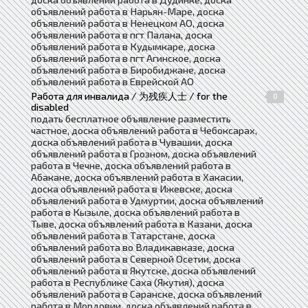
объявлений работа в Нарьян-Маре, доска
объявлений работа в Ненецком АО, доска
объявлений работа в пгт Палана, доска
объявлений работа в Кудымкаре, доска
объявлений работа в пгт Агинское, доска
объявлений работа в Биробиджане, доска
объявлений работа в Еврейской АО
Работа для инвалида / 为残疾人士 / for the
0
disabled
подать бесплатное объявление разместить
частное, доска объявлений работа в Чебоксарах,
доска объявлений работа в Чувашии, доска
объявлений работа в Грозном, доска объявлений
работа в Чечне, доска объявлений работа в
Абакане, доска объявлений работа в Хакасии,
доска объявлений работа в Ижевске, доска
объявлений работа в Удмуртии, доска объявлений
работа в Кызыле, доска объявлений работа в
Тыве, доска объявлений работа в Казани, доска
объявлений работа в Татарстане, доска
объявлений работа во Владикавказе, доска
объявлений работа в Северной Осетии, доска
объявлений работа в Якутске, доска объявлений
работа в Республике Саха (Якутия), доска
объявлений работа в Саранске, доска объявлений
работа в Мордовии, доска объявлений работа в