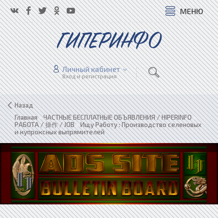
МЕНЮ
ГИПЕРИНФО
Личный кабинет
Вход и регистрация
Назад
Главная
»
ЧАСТНЫЕ БЕСПЛАТНЫЕ ОБЪЯВЛЕНИЯ / HIPERINFO
»
РАБОТА / 操作 / JOB
»
Ищу Работу : Производство селеновых
и купроксных выпрямителей