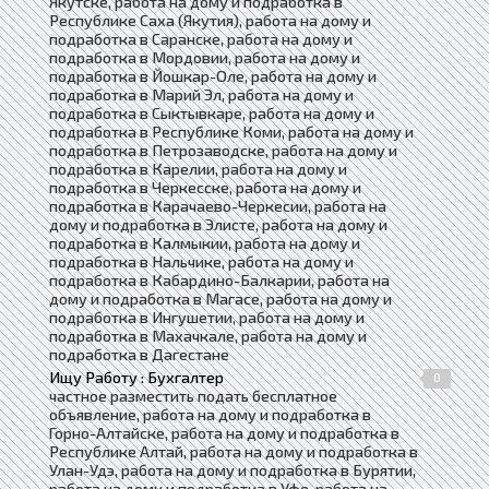
Якутске, работа на дому и подработка в
Республике Саха (Якутия), работа на дому и
подработка в Саранске, работа на дому и
подработка в Мордовии, работа на дому и
подработка в Йошкар-Оле, работа на дому и
подработка в Марий Эл, работа на дому и
подработка в Сыктывкаре, работа на дому и
подработка в Республике Коми, работа на дому и
подработка в Петрозаводске, работа на дому и
подработка в Карелии, работа на дому и
подработка в Черкесске, работа на дому и
подработка в Карачаево-Черкесии, работа на
дому и подработка в Элисте, работа на дому и
подработка в Калмыкии, работа на дому и
подработка в Нальчике, работа на дому и
подработка в Кабардино-Балкарии, работа на
дому и подработка в Магасе, работа на дому и
подработка в Ингушетии, работа на дому и
подработка в Махачкале, работа на дому и
подработка в Дагестане
Ищу Работу : Бухгалтер
0
частное разместить подать бесплатное
объявление, работа на дому и подработка в
Горно-Алтайске, работа на дому и подработка в
Республике Алтай, работа на дому и подработка в
Улан-Удэ, работа на дому и подработка в Бурятии,
работа на дому и подработка в Уфе, работа на