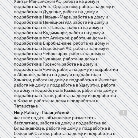
Ханты-Мансийском АО, работа на дому и
подработка в Усть-Ордынском, работа на дому и
подработка в Дудинке, работа на дому и
подработка в Нарьян-Маре, работа на дому и
подработка в Ненецком АО, работа на дому и
подработка в пгт Палана, работа на дому и
подработка в Кудымкаре, работа на дому и
подработка в пгт Агинское, работа на дому и
подработка в Биробиджане, работа на дому и
подработка в Еврейской АО, работа на дому и
подработка в Чебоксарах, работа на дому и
подработка в Чувашии, работа на дому и
подработка в Грозном, работа на дому и
подработка в Чечне, работа на дому и подработка
в Абакане, работа на дому и подработка в
Хакасии, работа на дому и подработка в Ижевске,
работа на дому и подработка в Удмуртии, работа
на дому и подработка в Кызыле, работа на дому и
подработка в Тыве, работа на дому и подработка
в Казани, работа на дому и подработка в
Татарстане
Ищу Работу : Полицейский
1
частное подать объявление разместить
бесплатное, работа на дому и подработка во
Владикавказе, работа на дому и подработка в
Северной Осетии, работа на дому и подработка в