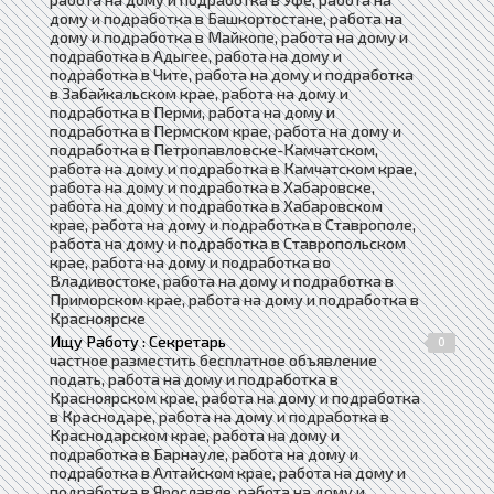
дому и подработка в Башкортостане, работа на
дому и подработка в Майкопе, работа на дому и
подработка в Адыгее, работа на дому и
подработка в Чите, работа на дому и подработка
в Забайкальском крае, работа на дому и
подработка в Перми, работа на дому и
подработка в Пермском крае, работа на дому и
подработка в Петропавловске-Камчатском,
работа на дому и подработка в Камчатском крае,
работа на дому и подработка в Хабаровске,
работа на дому и подработка в Хабаровском
крае, работа на дому и подработка в Ставрополе,
работа на дому и подработка в Ставропольском
крае, работа на дому и подработка во
Владивостоке, работа на дому и подработка в
Приморском крае, работа на дому и подработка в
Красноярске
Ищу Работу : Секретарь
0
частное разместить бесплатное объявление
подать, работа на дому и подработка в
Красноярском крае, работа на дому и подработка
в Краснодаре, работа на дому и подработка в
Краснодарском крае, работа на дому и
подработка в Барнауле, работа на дому и
подработка в Алтайском крае, работа на дому и
подработка в Ярославле, работа на дому и