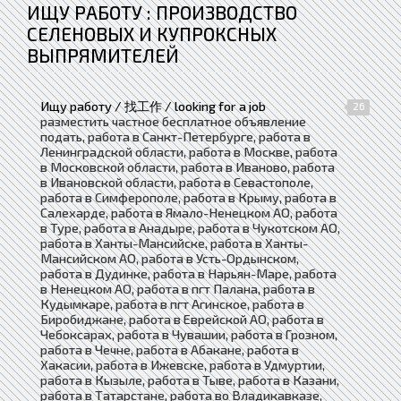
ИЩУ РАБОТУ : ПРОИЗВОДСТВО
СЕЛЕНОВЫХ И КУПРОКСНЫХ
ВЫПРЯМИТЕЛЕЙ
Ищу работу / 找工作 / looking for a job
26
разместить частное бесплатное объявление
подать, работа в Санкт-Петербурге, работа в
Ленинградской области, работа в Москве, работа
в Московской области, работа в Иваново, работа
в Ивановской области, работа в Севастополе,
работа в Симферополе, работа в Крыму, работа в
Салехарде, работа в Ямало-Ненецком АО, работа
в Туре, работа в Анадыре, работа в Чукотском АО,
работа в Ханты-Мансийске, работа в Ханты-
Мансийском АО, работа в Усть-Ордынском,
работа в Дудинке, работа в Нарьян-Маре, работа
в Ненецком АО, работа в пгт Палана, работа в
Кудымкаре, работа в пгт Агинское, работа в
Биробиджане, работа в Еврейской АО, работа в
Чебоксарах, работа в Чувашии, работа в Грозном,
работа в Чечне, работа в Абакане, работа в
Хакасии, работа в Ижевске, работа в Удмуртии,
работа в Кызыле, работа в Тыве, работа в Казани,
работа в Татарстане, работа во Владикавказе,