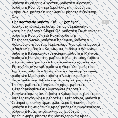
работа в Северной Осетии, работа в Якутске,
работа в Республике Саха (Якутия), работа в
Саранске, работа в Мордовии, работа в Йошкар-
Оле
Предоставлю работу / 就业 / get a job
62
разместить подать бесплатное объявление
частное, работа в Марий Эл, работа в Сыктывкаре,
работа в Республике Коми, работа в
Петрозаводске, работа в Карелии, работа в
Черкесске, работа в Карачаево-Черкесии, работа
в Элисте, работа в Калмыкии, работа в Нальчике,
работа в Кабардино-Балкарии, работа в Магасе,
работа в Ингушетии, работа в Махачкале, работа
в Дагестане, работа в Горно-Алтайске, работа в
Республике Алтай, работа в Улан-Удэ, работа в
Бурятии, работа в Уфе, работа в Башкортостане,
работа в Майкопе, работа в Адыгее, работа в
Чите, работа в Забайкальском крае, работа в
Перми, работа в Пермском крае, работа в
Петропавловске-Камчатском, работа в
Камчатском крае, работа в Хабаровске, работа в
Хабаровском крае, работа в Ставрополе, работа в
Ставропольском крае, работа во Владивостоке,
работа в Приморском крае, работа в Красноярске,
работа в Красноярском крае, работа в
Краснодаре, работа в Краснодарском крае,