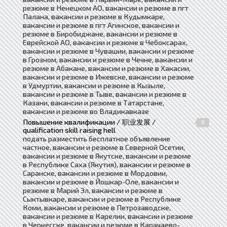
резюме в Ненецком АО, вакансии и резюме в пгт
Палана, вакансии и резюме в Кудымкаре,
вакансии и резюме в пгт Агинское, вакансии и
резюме в Биробиджане, вакансии и резюме в
Еврейской АО, вакансии и резюме в Чебоксарах,
вакансии и резюме в Чувашии, вакансии и резюме
в Грозном, вакансии и резюме в Чечне, вакансии и
резюме в Абакане, вакансии и резюме в Хакасии,
вакансии и резюме в Ижевске, вакансии и резюме
в Удмуртии, вакансии и резюме в Кызыле,
вакансии и резюме в Тыве, вакансии и резюме в
Казани, вакансии и резюме в Татарстане,
вакансии и резюме во Владикавказе
Повышение квалификации / 职业发展 /
0
qualification skill raising hell
подать разместить бесплатное объявление
частное, вакансии и резюме в Северной Осетии,
вакансии и резюме в Якутске, вакансии и резюме
в Республике Саха (Якутия), вакансии и резюме в
Саранске, вакансии и резюме в Мордовии,
вакансии и резюме в Йошкар-Оле, вакансии и
резюме в Марий Эл, вакансии и резюме в
Сыктывкаре, вакансии и резюме в Республике
Коми, вакансии и резюме в Петрозаводске,
вакансии и резюме в Карелии, вакансии и резюме
в Черкесске, вакансии и резюме в Карачаево-