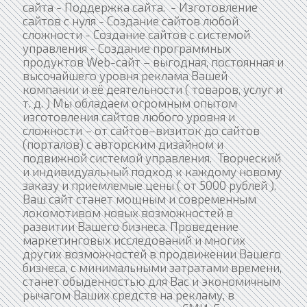
сайта - Поддержка сайта. - Изготовление
сайтов с нуля - Создание сайтов любой
сложности - Создание сайтов с системой
управления - Создание программных
продуктов Web-сайт – выгодная, постоянная и
высочайшего уровня реклама Вашей
компании и её деятельности ( товаров, услуг и
т. д. ) Мы обладаем огромным опытом
изготовления сайтов любого уровня и
сложности – от сайтов–визиток до сайтов
(порталов) с авторским дизайном и
подвижной системой управления. Творческий
и индивидуальный подход к каждому новому
заказу и приемлемые цены ( от 5000 рублей ).
Ваш сайт станет мощным и современным
локомотивом новых возможностей в
развитии Вашего бизнеса. Проведение
маркетинговых исследований и многих
других возможностей в продвижении Вашего
бизнеса, с минимальными затратами времени,
станет обыденностью для Вас и экономичным
рычагом Ваших средств на рекламу, в