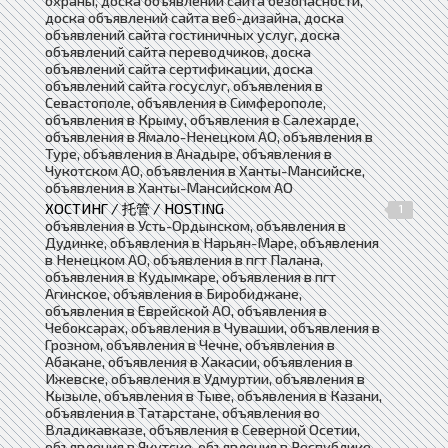
охраны, доска объявлений сайта безопасности,
доска объявлений сайта веб-дизайна, доска
объявлений сайта гостиничных услуг, доска
объявлений сайта переводчиков, доска
объявлений сайта сертификации, доска
объявлений сайта госуслуг, объявления в
Севастополе, объявления в Симферополе,
объявления в Крыму, объявления в Салехарде,
объявления в Ямало-Ненецком АО, объявления в
Туре, объявления в Анадыре, объявления в
Чукотском АО, объявления в Ханты-Мансийске,
объявления в Ханты-Мансийском АО
ХОСТИНГ / 托管 / HOSTING
1
объявления в Усть-Ордынском, объявления в
Дудинке, объявления в Нарьян-Маре, объявления
в Ненецком АО, объявления в пгт Палана,
объявления в Кудымкаре, объявления в пгт
Агинское, объявления в Биробиджане,
объявления в Еврейской АО, объявления в
Чебоксарах, объявления в Чувашии, объявления в
Грозном, объявления в Чечне, объявления в
Абакане, объявления в Хакасии, объявления в
Ижевске, объявления в Удмуртии, объявления в
Кызыле, объявления в Тыве, объявления в Казани,
объявления в Татарстане, объявления во
Владикавказе, объявления в Северной Осетии,
объявления в Якутске, объявления в Республике