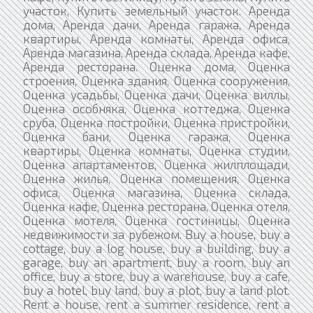
участок, Купить земельный участок. Аренда
дома, Аренда дачи, Аренда гаража, Аренда
квартиры, Аренда комнаты, Аренда офиса,
Аренда магазина, Аренда склада, Аренда кафе,
Аренда ресторана. Оценка дома, Оценка
строения, Оценка здания, Оценка сооружения,
Оценка усадьбы, Оценка дачи, Оценка виллы,
Оценка особняка, Оценка коттеджа, Оценка
сруба, Оценка постройки, Оценка пристройки,
Оценка бани, Оценка гаража, Оценка
квартиры, Оценка комнаты, Оценка студии,
Оценка апартаментов, Оценка жилплощади,
Оценка жилья, Оценка помещения, Оценка
офиса, Оценка магазина, Оценка склада,
Оценка кафе, Оценка ресторана, Оценка отеля,
Оценка мотеля, Оценка гостиницы, Оценка
недвижимости за рубежом. Buy a house, buy a
cottage, buy a log house, buy a building, buy a
garage, buy an apartment, buy a room, buy an
office, buy a store, buy a warehouse, buy a cafe,
buy a hotel, buy land, buy a plot, buy a land plot.
Rent a house, rent a summer residence, rent a