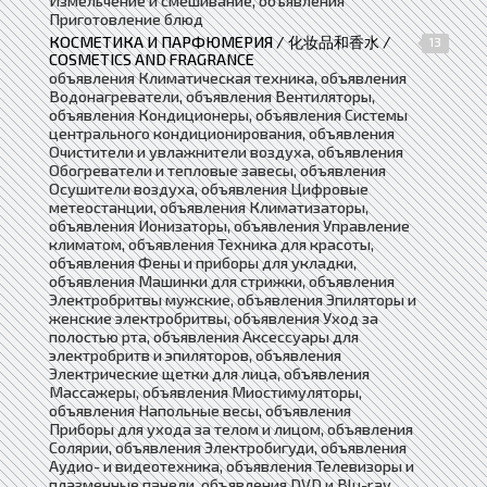
Измельчение и смешивание, объявления
Приготовление блюд
КОСМЕТИКА И ПАРФЮМЕРИЯ / 化妆品和香水 /
13
COSMETICS AND FRAGRANCE
объявления Климатическая техника, объявления
Водонагреватели, объявления Вентиляторы,
объявления Кондиционеры, объявления Системы
центрального кондиционирования, объявления
Очистители и увлажнители воздуха, объявления
Обогреватели и тепловые завесы, объявления
Осушители воздуха, объявления Цифровые
метеостанции, объявления Климатизаторы,
объявления Ионизаторы, объявления Управление
климатом, объявления Техника для красоты,
объявления Фены и приборы для укладки,
объявления Машинки для стрижки, объявления
Электробритвы мужские, объявления Эпиляторы и
женские электробритвы, объявления Уход за
полостью рта, объявления Аксессуары для
электробритв и эпиляторов, объявления
Электрические щетки для лица, объявления
Массажеры, объявления Миостимуляторы,
объявления Напольные весы, объявления
Приборы для ухода за телом и лицом, объявления
Солярии, объявления Электробигуди, объявления
Аудио- и видеотехника, объявления Телевизоры и
плазменные панели, объявления DVD и Blu-ray