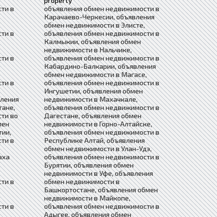
property
ти в
объявления обмен недвижимости в
Карачаево-Черкесии, объявления
обмен недвижимости в Элисте,
ти в
объявления обмен недвижимости в
Калмыкии, объявления обмен
недвижимости в Нальчике,
ти в
объявления обмен недвижимости в
Кабардино-Балкарии, объявления
обмен недвижимости в Магасе,
ти в
объявления обмен недвижимости в
Ингушетии, объявления обмен
вления
недвижимости в Махачкале,
тане,
объявления обмен недвижимости в
ти во
Дагестане, объявления обмен
мен
недвижимости в Горно-Алтайске,
тии,
объявления обмен недвижимости в
ти в
Республике Алтай, объявления
обмен недвижимости в Улан-Удэ,
аха
объявления обмен недвижимости в
Бурятии, объявления обмен
недвижимости в Уфе, объявления
ти в
обмен недвижимости в
Башкортостане, объявления обмен
недвижимости в Майкопе,
ти в
объявления обмен недвижимости в
Адыгее, объявления обмен