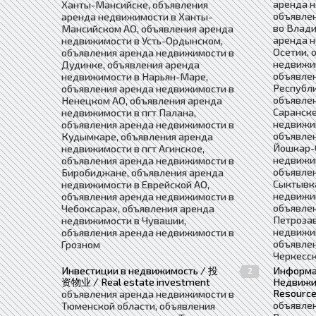
аренда н
Ханты-Мансийске, объявления
объявле
аренда недвижимости в Ханты-
во Влади
Мансийском АО, объявления аренда
аренда 
недвижимости в Усть-Ордынском,
Осетии, 
объявления аренда недвижимости в
недвижим
Дудинке, объявления аренда
объявле
недвижимости в Нарьян-Маре,
Республи
объявления аренда недвижимости в
объявле
Ненецком АО, объявления аренда
Саранске
недвижимости в пгт Палана,
недвижи
объявления аренда недвижимости в
объявле
Кудымкаре, объявления аренда
Йошкар-
недвижимости в пгт Агинское,
недвижим
объявления аренда недвижимости в
объявле
Биробиджане, объявления аренда
Сыктывка
недвижимости в Еврейской АО,
недвижим
объявления аренда недвижимости в
объявле
Чебоксарах, объявления аренда
Петрозав
недвижимости в Чувашии,
недвижим
объявления аренда недвижимости в
объявле
Грозном
Черкесс
Инвестиции в недвижимость / 投
Информа
2
资物业 / Real estate investment
Недвижим
Resource
объявления аренда недвижимости в
объявле
Тюменской области, объявления