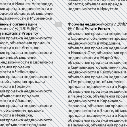
мости в Нижнем Новгороде,
области, объявления аренда
ния аренда недвижимости в
недвижимости в Иркутске
дской области, объявления
недвижимости в Мурманске
енные организации
Форумы недвижимости / 房
1
имость / 公共组织属性 /
坛 / Real Estate Forum
ganizations Property
объявления продажа недвижи
ния продажа недвижимости
в Саранске, объявления прода
каре, объявления продажа
недвижимости в Мордовии,
ости в пгт Агинское,
объявления продажа недвижи
ния продажа недвижимости
в Йошкар-Оле, объявления пр
джане, объявления
недвижимости в Марий Эл,
 недвижимости в Еврейской
объявления продажа недвижи
вления продажа
в Сыктывкаре, объявления пр
ости в Чебоксарах,
недвижимости в Республике К
ния продажа недвижимости
объявления продажа недвижи
и, объявления продажа
в Петрозаводске, объявления
ости в Грозном,
продажа недвижимости в Каре
ния продажа недвижимости
объявления продажа недвижи
 объявления продажа
в Черкесске, объявления прод
ости в Абакане,
недвижимости в Карачаево-
ния продажа недвижимости
Черкесии, объявления продаж
и, объявления продажа
недвижимости в Элисте, объяв
мости в Ижевске,
продажа недвижимости в Кал
ния продажа недвижимости
объявления продажа недвижи
ии, объявления продажа
в Нальчике, объявления прода