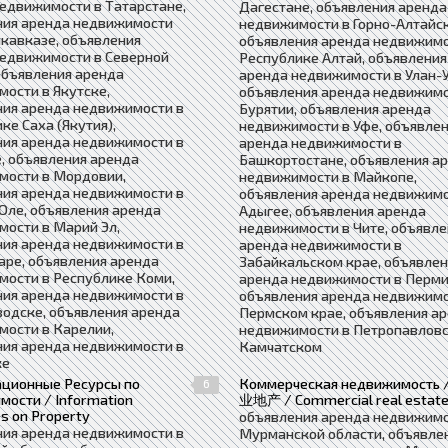
едвижимости в Татарстане,
Дагестане, объявления аренда
ния аренда недвижимости
недвижимости в Горно-Алтайск
кавказе, объявления
объявления аренда недвижимо
недвижимости в Северной
Республике Алтай, объявления
объявления аренда
аренда недвижимости в Улан-У
ости в Якутске,
объявления аренда недвижимо
ния аренда недвижимости в
Бурятии, объявления аренда
ке Саха (Якутия),
недвижимости в Уфе, объявле
ния аренда недвижимости в
аренда недвижимости в
, объявления аренда
Башкортостане, объявления а
мости в Мордовии,
недвижимости в Майкопе,
ния аренда недвижимости в
объявления аренда недвижимо
Оле, объявления аренда
Адыгее, объявления аренда
ости в Марий Эл,
недвижимости в Чите, объявле
ния аренда недвижимости в
аренда недвижимости в
ре, объявления аренда
Забайкальском крае, объявле
ости в Республике Коми,
аренда недвижимости в Перми
ния аренда недвижимости в
объявления аренда недвижимо
одске, объявления аренда
Пермском крае, объявления а
ости в Карелии,
недвижимости в Петропавловс
ния аренда недвижимости в
Камчатском
ке
ционные Ресурсы по
Коммерческая недвижимость 
6
ости / Information
业地产 / Commercial real estat
s on Property
объявления аренда недвижимо
ния аренда недвижимости в
Мурманской области, объявле