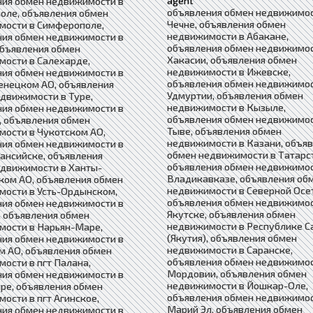
agent
ния обмен недвижимости в
объявления обмен недвижимос
оле, объявления обмен
Чечне, объявления обмен
мости в Симферополе,
недвижимости в Абакане,
ния обмен недвижимости в
объявления обмен недвижимос
объявления обмен
Хакасии, объявления обмен
ости в Салехарде,
недвижимости в Ижевске,
ния обмен недвижимости в
объявления обмен недвижимос
енецком АО, объявления
Удмуртии, объявления обмен
движимости в Туре,
недвижимости в Кызыле,
ния обмен недвижимости в
объявления обмен недвижимос
 объявления обмен
Тыве, объявления обмен
ости в Чукотском АО,
недвижимости в Казани, объя
ния обмен недвижимости в
обмен недвижимости в Татарс
ансийске, объявления
объявления обмен недвижимос
едвижимости в Ханты-
Владикавказе, объявления об
ком АО, объявления обмен
недвижимости в Северной Осе
мости в Усть-Ордынском,
объявления обмен недвижимос
ния обмен недвижимости в
Якутске, объявления обмен
 объявления обмен
недвижимости в Республике С
мости в Нарьян-Маре,
(Якутия), объявления обмен
ния обмен недвижимости в
недвижимости в Саранске,
 АО, объявления обмен
объявления обмен недвижимос
ости в пгт Палана,
Мордовии, объявления обмен
ния обмен недвижимости в
недвижимости в Йошкар-Оле,
ре, объявления обмен
объявления обмен недвижимос
ости в пгт Агинское,
Марий Эл, объявления обмен
ния обмен недвижимости в