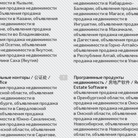
мости в Кызыле,
недвижимости в Кабардино-
ния продажа недвижимости
Балкарии, объявления продаж
объявления продажа
недвижимости в Магасе, объя
ости в Казани, объявления
продажа недвижимости в
 недвижимости в
Ингушетии, объявления прода
не, объявления продажа
недвижимости в Махачкале,
мости во Владикавказе,
объявления продажа недвижи
ния продажа недвижимости
в Дагестане, объявления прод
ой Осетии, объявления
недвижимости в Горно-Алтайск
недвижимости в Якутске,
объявления продажа недвижи
ния продажа недвижимости
в Республике Алтай, объявлен
лике Саха (Якутия)
продажа недвижимости в Улан
льные конторы / 公证处 /
Программные продукты
1
fice
недвижимость / 房地产软件 / R
Estate Software
ния продажа недвижимости
объявления продажа недвижи
ской области, объявления
в Оренбургской области, объя
 недвижимости в
продажа недвижимости в Омск
бурге, объявления продажа
объявления продажа недвижи
мости в Свердловской
в Омской области, объявления
 объявления продажа
продажа недвижимости в
мости в Южно-Сахалинске,
Новосибирске, объявления пр
ния продажа недвижимости
недвижимости в Новосибирск
нской области, объявления
области, объявления продажа
недвижимости в Саратове,