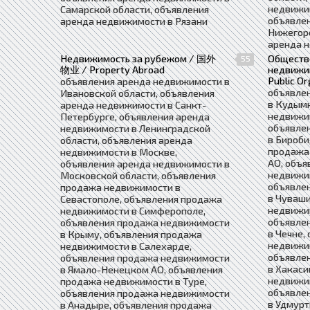
недвижи
Самарской области, объявления
объявле
аренда недвижимости в Рязани
Нижегоро
аренда 
Недвижимость за рубежом / 国外
Обществ
55
物业 / Property Abroad
недвиж
Public Or
объявления аренда недвижимости в
объявле
Ивановской области, объявления
в Кудым
аренда недвижимости в Санкт-
недвижим
Петербурге, объявления аренда
объявле
недвижимости в Ленинградской
в Бироби
области, объявления аренда
продажа
недвижимости в Москве,
АО, объя
объявления аренда недвижимости в
недвижим
Московской области, объявления
объявле
продажа недвижимости в
в Чуваши
Севастополе, объявления продажа
недвижим
недвижимости в Симферополе,
объявле
объявления продажа недвижимости
в Чечне,
в Крыму, объявления продажа
недвижим
недвижимости в Салехарде,
объявле
объявления продажа недвижимости
в Хакаси
в Ямало-Ненецком АО, объявления
недвижи
продажа недвижимости в Туре,
объявле
объявления продажа недвижимости
в Удмурт
в Анадыре, объявления продажа