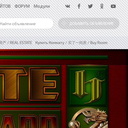
АЙТОВ
ФОРУМ
Модули
ДОБАВИТЬ ОБЪЯВЛЕНИЕ
产 / REAL ESTATE
»
Купить Комнату / 买了一间房 / Buy Room