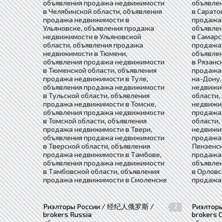
объявления продажа недвижимости
объявле
в Челябинской области, объявления
в Сарато
продажа недвижимости в
продажа
Ульяновске, объявления продажа
объявле
недвижимости в Ульяновской
в Самарс
области, объявления продажа
продажа 
недвижимости в Тюмени,
объявле
объявления продажа недвижимости
в Рязанс
в Тюменской области, объявления
продажа
продажа недвижимости в Туле,
на-Дону,
объявления продажа недвижимости
недвижи
в Тульской области, объявления
области,
продажа недвижимости в Томске,
недвижим
объявления продажа недвижимости
продажа
в Томской области, объявления
области,
продажа недвижимости в Твери,
недвижим
объявления продажа недвижимости
продажа
в Тверской области, объявления
Пензенск
продажа недвижимости в Тамбове,
продажа
объявления продажа недвижимости
объявле
в Тамбовской области, объявления
в Орловс
продажа недвижимости в Смоленске
продажа
Риэлторы России / 经纪人俄罗斯 /
Риэлто
2
brokers Russia
brokers C