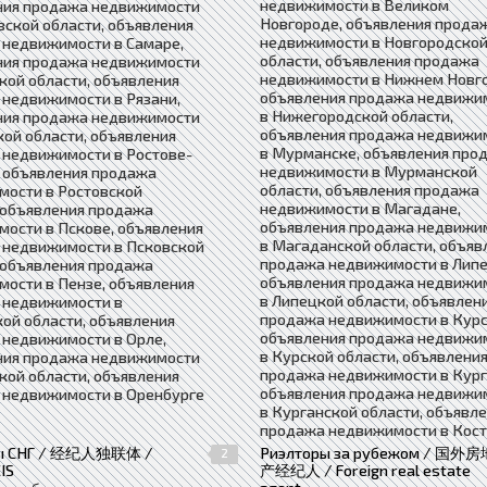
недвижимости в Великом
ния продажа недвижимости
Новгороде, объявления прода
вской области, объявления
недвижимости в Новгородско
 недвижимости в Самаре,
области, объявления продажа
ния продажа недвижимости
недвижимости в Нижнем Новг
кой области, объявления
объявления продажа недвижи
недвижимости в Рязани,
в Нижегородской области,
ния продажа недвижимости
объявления продажа недвижи
кой области, объявления
в Мурманске, объявления про
 недвижимости в Ростове-
недвижимости в Мурманской
 объявления продажа
области, объявления продажа
мости в Ростовской
недвижимости в Магадане,
 объявления продажа
объявления продажа недвижи
ости в Пскове, объявления
в Магаданской области, объяв
 недвижимости в Псковской
продажа недвижимости в Липе
 объявления продажа
объявления продажа недвижи
ости в Пензе, объявления
в Липецкой области, объявлен
 недвижимости в
продажа недвижимости в Курс
ой области, объявления
объявления продажа недвижи
 недвижимости в Орле,
в Курской области, объявлени
ния продажа недвижимости
продажа недвижимости в Кург
кой области, объявления
объявления продажа недвижи
 недвижимости в Оренбурге
в Курганской области, объявл
продажа недвижимости в Кос
ры СНГ / 经纪人独联体 /
Риэлторы за рубежом / 国外房
2
IS
产经纪人 / Foreign real estate