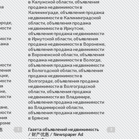
в Калужской области, объявления
жа
продажа недвижимости в
й
Калининграде, объявления продажа
недвижимости в Калининградской
ороде,
области, объявления продажа
мости
недвижимости в Иркутске,
объявления продажа недвижимости
мости
в Иркутской области, объявления
дажа
продажа недвижимости в Воронеже,
объявления продажа недвижимости
в Воронежской области, объявления
продажа недвижимости в Вологде,
мости
объявления продажа недвижимости
ления
в Вологодской области, объявления
цке,
продажа недвижимости в
мости
Волгограде, объявления продажа
ия
недвижимости в Волгоградской
ке,
области, объявления продажа
мости
недвижимости во Владимире,
я
объявления продажа недвижимости
ане,
во Владимирской области,
мости
объявления продажа недвижимости
ения
в Брянске
троме
地
Газета объявлений недвижимость
1
3
/ 财产优惠 / Newspaper Ad