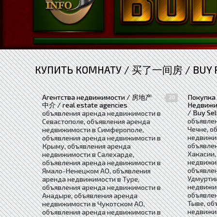
КУПИТЬ КОМНАТУ / 买了一间房 / BUY
Агентства недвижимости / 房地产
Покупка
20
中介 / real estate agencies
Недвиж
/ Buy Sel
объявления аренда недвижимости в
объявле
Севастополе, объявления аренда
Чечне, о
недвижимости в Симферополе,
недвижим
объявления аренда недвижимости в
объявле
Крыму, объявления аренда
Хакасии,
недвижимости в Салехарде,
недвижи
объявления аренда недвижимости в
объявле
Ямало-Ненецком АО, объявления
Удмуртии
аренда недвижимости в Туре,
недвижи
объявления аренда недвижимости в
объявле
Анадыре, объявления аренда
Тыве, об
недвижимости в Чукотском АО,
недвижим
объявления аренда недвижимости в