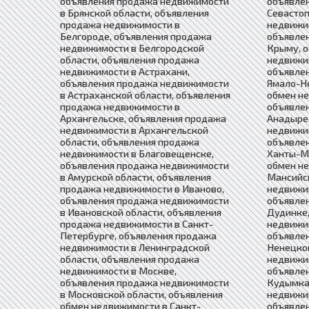
объявления продажа недвижимости
объявле
в Брянской области, объявления
Севастоп
продажа недвижимости в
недвижи
Белгороде, объявления продажа
объявле
недвижимости в Белгородской
Крыму, 
области, объявления продажа
недвижим
недвижимости в Астрахани,
объявле
объявления продажа недвижимости
Ямало-Н
в Астраханской области, объявления
обмен не
продажа недвижимости в
объявле
Архангельске, объявления продажа
Анадыре,
недвижимости в Архангельской
недвижим
области, объявления продажа
объявле
недвижимости в Благовещенске,
Ханты-М
объявления продажа недвижимости
обмен н
в Амурской области, объявления
Мансийс
продажа недвижимости в Иваново,
недвижи
объявления продажа недвижимости
объявле
в Ивановской области, объявления
Дудинке,
продажа недвижимости в Санкт-
недвижи
Петербурге, объявления продажа
объявле
недвижимости в Ленинградской
Ненецком
области, объявления продажа
недвижим
недвижимости в Москве,
объявле
объявления продажа недвижимости
Кудымка
в Московской области, объявления
недвижим
обмен недвижимости в Санкт-
объявле