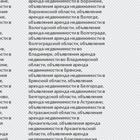
ане,
аренда недвижимости в Воронеже,
сти в
объявления аренда недвижимости в
ения
Воронежской области, объявления
ке,
аренда недвижимости в Вологде,
сти в
объявления аренда недвижимости в
Вологодской области, объявления
е,
аренда недвижимости в Волгограде,
сти в
объявления аренда недвижимости в
Волгоградской области, объявления
не,
аренда недвижимости во
сти в
Владимире, объявления аренда
ия
недвижимости во Владимирской
оме,
области, объявления аренда
сти в
недвижимости в Брянске,
ния
объявления аренда недвижимости в
е,
Брянской области, объявления
сти в
аренда недвижимости в Белгороде,
я
объявления аренда недвижимости в
ово,
Белгородской области, объявления
сти в
аренда недвижимости в Астрахани,
ения
объявления аренда недвижимости в
е,
Астраханской области, объявления
сти в
аренда недвижимости в
ия
Архангельске, объявления аренда
недвижимости в Архангельской
енда
области, объявления аренда
ской
недвижимости в Благовещенске,