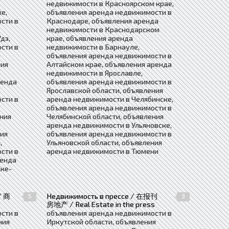
недвижимости в Красноярском крае,
е,
объявления аренда недвижимости в
сти в
Краснодаре, объявления аренда
недвижимости в Краснодарском
дэ,
крае, объявления аренда
сти в
недвижимости в Барнауле,
объявления аренда недвижимости в
ния
Алтайском крае, объявления аренда
недвижимости в Ярославле,
ренда
объявления аренда недвижимости в
Ярославской области, объявления
сти в
аренда недвижимости в Челябинске,
объявления аренда недвижимости в
ния
Челябинской области, объявления
аренда недвижимости в Ульяновске,
ния
объявления аренда недвижимости в
,
Ульяновской области, объявления
сти в
аренда недвижимости в Тюмени
ренда
ке-
/ 商
Недвижимость в прессе / 在报刊
5
3
e
房地产 / Real Estate in the press
сти в
объявления аренда недвижимости в
ния
Иркутской области, объявления