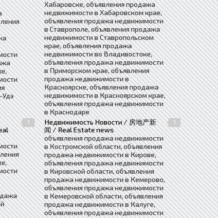
Хабаровске, объявления продажа
недвижимости в Хабаровском крае,
а
объявления продажа недвижимости
вления
в Ставрополе, объявления продажа
недвижимости в Ставропольском
жа
крае, объявления продажа
недвижимости во Владивостоке,
мости
объявления продажа недвижимости
ажа
в Приморском крае, объявления
е,
продажа недвижимости в
мости
Красноярске, объявления продажа
ия
недвижимости в Красноярском крае,
-Удэ
объявления продажа недвижимости
в Краснодаре
Недвижимость Новости / 房地产新
1
1
eal
闻 / Real Estate news
объявления продажа недвижимости
мости
в Костромской области, объявления
вления
продажа недвижимости в Кирове,
е,
объявления продажа недвижимости
мости
в Кировской области, объявления
продажа недвижимости в Кемерово,
объявления продажа недвижимости
одажа
в Кемеровской области, объявления
ой
продажа недвижимости в Калуге,
объявления продажа недвижимости