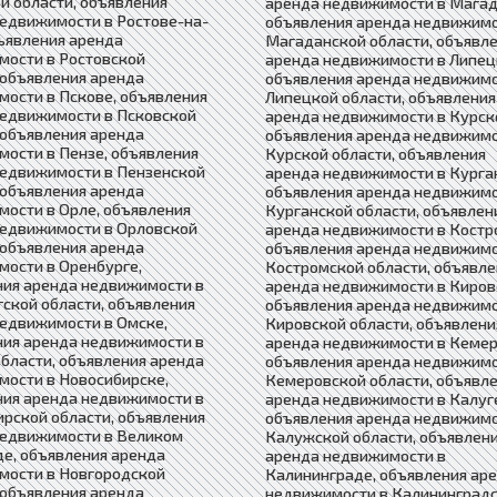
й области, объявления
аренда недвижимости в Магад
едвижимости в Ростове-на-
объявления аренда недвижимо
ъявления аренда
Магаданской области, объявл
мости в Ростовской
аренда недвижимости в Липец
 объявления аренда
объявления аренда недвижимо
ости в Пскове, объявления
Липецкой области, объявления
недвижимости в Псковской
аренда недвижимости в Курск
 объявления аренда
объявления аренда недвижимо
ости в Пензе, объявления
Курской области, объявления
недвижимости в Пензенской
аренда недвижимости в Курга
 объявления аренда
объявления аренда недвижимо
ости в Орле, объявления
Курганской области, объявлен
недвижимости в Орловской
аренда недвижимости в Костр
 объявления аренда
объявления аренда недвижимо
ости в Оренбурге,
Костромской области, объявле
ния аренда недвижимости в
аренда недвижимости в Киров
ской области, объявления
объявления аренда недвижимо
едвижимости в Омске,
Кировской области, объявлени
ния аренда недвижимости в
аренда недвижимости в Кемер
бласти, объявления аренда
объявления аренда недвижимо
ости в Новосибирске,
Кемеровской области, объявл
ния аренда недвижимости в
аренда недвижимости в Калуг
рской области, объявления
объявления аренда недвижимо
недвижимости в Великом
Калужской области, объявлен
е, объявления аренда
аренда недвижимости в
мости в Новгородской
Калининграде, объявления ар
 объявления аренда
недвижимости в Калининград