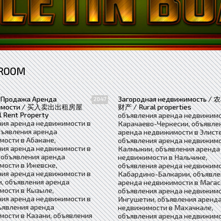
 ROOM
 Продажа Аренда
Загородная недвижимость / 
2047
имости / 买入卖出出租房屋
财产 / Rural properties
l Rent Property
объявления аренда недвижимо
ния аренда недвижимости в
Карачаево-Черкесии, объявле
бъявления аренда
аренда недвижимости в Элисте
ости в Абакане,
объявления аренда недвижимо
ния аренда недвижимости в
Калмыкии, объявления аренда
 объявления аренда
недвижимости в Нальчике,
мости в Ижевске,
объявления аренда недвижимо
ния аренда недвижимости в
Кабардино-Балкарии, объявле
, объявления аренда
аренда недвижимости в Магас
мости в Кызыле,
объявления аренда недвижимо
ния аренда недвижимости в
Ингушетии, объявления аренд
ъявления аренда
недвижимости в Махачкале,
ости в Казани, объявления
объявления аренда недвижимо