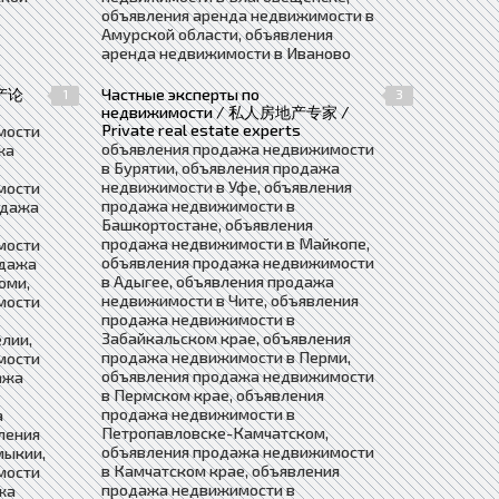
объявления аренда недвижимости в
Амурской области, объявления
аренда недвижимости в Иваново
地产论
Частные эксперты по
1
3
недвижимости / 私人房地产专家 /
Private real estate experts
мости
объявления продажа недвижимости
жа
в Бурятии, объявления продажа
недвижимости в Уфе, объявления
мости
продажа недвижимости в
одажа
Башкортостане, объявления
продажа недвижимости в Майкопе,
мости
объявления продажа недвижимости
одажа
в Адыгее, объявления продажа
оми,
недвижимости в Чите, объявления
мости
продажа недвижимости в
Забайкальском крае, объявления
лии,
продажа недвижимости в Перми,
мости
объявления продажа недвижимости
ажа
в Пермском крае, объявления
продажа недвижимости в
а
Петропавловске-Камчатском,
ления
объявления продажа недвижимости
мыкии,
в Камчатском крае, объявления
мости
продажа недвижимости в
жа