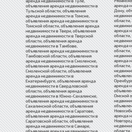
Рязанско
аренда недвижимости в Туле,
аренда н
объявления аренда недвижимости в
Дону, об
Тульской области, объявления
недвижи
аренда недвижимости в Томске,
области,
объявления аренда недвижимости в
недвижим
Томской области, объявления аренда
аренда 
недвижимости в Твери, объявления
области,
аренда недвижимости в Тверской
недвижим
области, объявления аренда
аренда 
недвижимости в Тамбове,
области,
объявления аренда недвижимости в
недвижим
Тамбовской области, объявления
аренда 
аренда недвижимости в Смоленске,
области,
объявления аренда недвижимости в
недвижим
Смоленской области, объявления
объявле
аренда недвижимости в
Оренбург
Екатеринбурге, объявления аренда
аренда н
недвижимости в Свердловской
объявле
области, объявления аренда
Омской о
недвижимости в Южно-Сахалинске,
недвижим
объявления аренда недвижимости в
объявле
Сахалинской области, объявления
Новосиби
аренда недвижимости в Саратове,
аренда 
объявления аренда недвижимости в
Новгород
Саратовской области, объявления
недвижи
аренда недвижимости в Самаре,
области,
объявления аренда недвижимости в