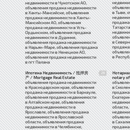
недвижи
недвижимости в Чукотском АО,
объявле
объявления продажа недвижимости
в Тыве, 
в Ханты-Мансийске, объявления
недвижим
продажа недвижимости в Ханты-
продажа
Мансийском АО, объявления
Татарста
продажа недвижимости в Усть-
недвижи
Ордынском, объявления продажа
объявле
недвижимости в Дудинке,
в Северн
объявления продажа недвижимости
продажа 
в Нарьян-Маре, объявления продажа
объявле
недвижимости в Ненецком АО,
в Респуб
объявления продажа недвижимости
в пгт Палана
Ипотека Недвижимость / 抵押房
Нотариа
26
产 / Mortgage Real Estate
notary of
объявления продажа недвижимости
объявле
в Краснодарском крае, объявления
в Смолен
продажа недвижимости в Барнауле,
продажа
объявления продажа недвижимости
Екатерин
в Алтайском крае, объявления
недвижи
продажа недвижимости в
области,
Ярославле, объявления продажа
недвижи
недвижимости в Ярославской
объявле
области, объявления продажа
в Сахали
недвижимости в Челябинске,
продажа 