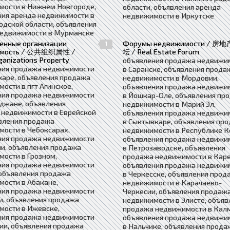
мости в Нижнем Новгороде,
области, объявления аренда
ния аренда недвижимости в
недвижимости в Иркутске
дской области, объявления
недвижимости в Мурманске
енные организации
Форумы недвижимости / 房
1
имость / 公共组织属性 /
坛 / Real Estate Forum
ganizations Property
объявления продажа недвижи
ния продажа недвижимости
в Саранске, объявления прода
каре, объявления продажа
недвижимости в Мордовии,
ости в пгт Агинское,
объявления продажа недвижи
ния продажа недвижимости
в Йошкар-Оле, объявления пр
джане, объявления
недвижимости в Марий Эл,
 недвижимости в Еврейской
объявления продажа недвижи
вления продажа
в Сыктывкаре, объявления пр
ости в Чебоксарах,
недвижимости в Республике К
ния продажа недвижимости
объявления продажа недвижи
и, объявления продажа
в Петрозаводске, объявления
ости в Грозном,
продажа недвижимости в Каре
ния продажа недвижимости
объявления продажа недвижи
 объявления продажа
в Черкесске, объявления прод
ости в Абакане,
недвижимости в Карачаево-
ния продажа недвижимости
Черкесии, объявления продаж
и, объявления продажа
недвижимости в Элисте, объяв
мости в Ижевске,
продажа недвижимости в Кал
ния продажа недвижимости
объявления продажа недвижи
ии, объявления продажа
в Нальчике, объявления прода