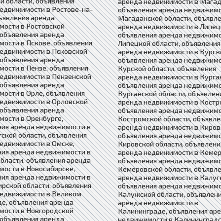
й области, объявления
аренда недвижимости в Магад
едвижимости в Ростове-на-
объявления аренда недвижимо
ъявления аренда
Магаданской области, объявл
мости в Ростовской
аренда недвижимости в Липец
 объявления аренда
объявления аренда недвижимо
ости в Пскове, объявления
Липецкой области, объявления
недвижимости в Псковской
аренда недвижимости в Курск
 объявления аренда
объявления аренда недвижимо
ости в Пензе, объявления
Курской области, объявления
недвижимости в Пензенской
аренда недвижимости в Курга
 объявления аренда
объявления аренда недвижимо
ости в Орле, объявления
Курганской области, объявлен
недвижимости в Орловской
аренда недвижимости в Костр
 объявления аренда
объявления аренда недвижимо
ости в Оренбурге,
Костромской области, объявле
ния аренда недвижимости в
аренда недвижимости в Киров
ской области, объявления
объявления аренда недвижимо
едвижимости в Омске,
Кировской области, объявлени
ния аренда недвижимости в
аренда недвижимости в Кемер
бласти, объявления аренда
объявления аренда недвижимо
ости в Новосибирске,
Кемеровской области, объявл
ния аренда недвижимости в
аренда недвижимости в Калуг
рской области, объявления
объявления аренда недвижимо
недвижимости в Великом
Калужской области, объявлен
е, объявления аренда
аренда недвижимости в
мости в Новгородской
Калининграде, объявления ар
 объявления аренда
недвижимости в Калининград