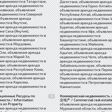
едвижимости в Татарстане,
Дагестане, объявления аренда
ния аренда недвижимости
недвижимости в Горно-Алтайск
кавказе, объявления
объявления аренда недвижимо
недвижимости в Северной
Республике Алтай, объявления
объявления аренда
аренда недвижимости в Улан-У
ости в Якутске,
объявления аренда недвижимо
ния аренда недвижимости в
Бурятии, объявления аренда
ке Саха (Якутия),
недвижимости в Уфе, объявле
ния аренда недвижимости в
аренда недвижимости в
, объявления аренда
Башкортостане, объявления а
мости в Мордовии,
недвижимости в Майкопе,
ния аренда недвижимости в
объявления аренда недвижимо
Оле, объявления аренда
Адыгее, объявления аренда
ости в Марий Эл,
недвижимости в Чите, объявле
ния аренда недвижимости в
аренда недвижимости в
ре, объявления аренда
Забайкальском крае, объявле
ости в Республике Коми,
аренда недвижимости в Перми
ния аренда недвижимости в
объявления аренда недвижимо
одске, объявления аренда
Пермском крае, объявления а
ости в Карелии,
недвижимости в Петропавловс
ния аренда недвижимости в
Камчатском
ке
ционные Ресурсы по
Коммерческая недвижимость 
6
ости / Information
业地产 / Commercial real estat
s on Property
объявления аренда недвижимо
ния аренда недвижимости в
Мурманской области, объявле