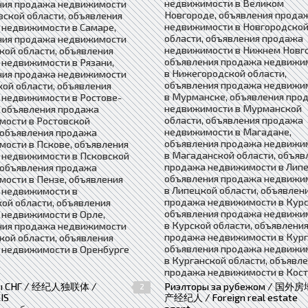
недвижимости в Великом
ния продажа недвижимости
Новгороде, объявления прода
вской области, объявления
недвижимости в Новгородско
 недвижимости в Самаре,
области, объявления продажа
ния продажа недвижимости
недвижимости в Нижнем Новг
кой области, объявления
объявления продажа недвижи
недвижимости в Рязани,
в Нижегородской области,
ния продажа недвижимости
объявления продажа недвижи
кой области, объявления
в Мурманске, объявления про
 недвижимости в Ростове-
недвижимости в Мурманской
 объявления продажа
области, объявления продажа
мости в Ростовской
недвижимости в Магадане,
 объявления продажа
объявления продажа недвижи
ости в Пскове, объявления
в Магаданской области, объяв
 недвижимости в Псковской
продажа недвижимости в Липе
 объявления продажа
объявления продажа недвижи
ости в Пензе, объявления
в Липецкой области, объявлен
 недвижимости в
продажа недвижимости в Курс
ой области, объявления
объявления продажа недвижи
 недвижимости в Орле,
в Курской области, объявлени
ния продажа недвижимости
продажа недвижимости в Кург
кой области, объявления
объявления продажа недвижи
 недвижимости в Оренбурге
в Курганской области, объявл
продажа недвижимости в Кос
ры СНГ / 经纪人独联体 /
Риэлторы за рубежом / 国外房
2
IS
产经纪人 / Foreign real estate