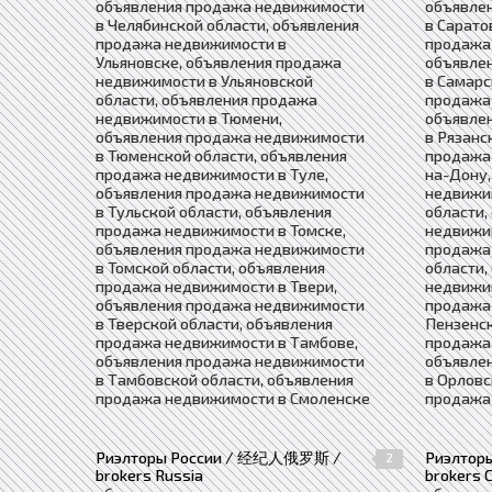
объявления продажа недвижимости
объявле
в Челябинской области, объявления
в Сарато
продажа недвижимости в
продажа
Ульяновске, объявления продажа
объявле
недвижимости в Ульяновской
в Самарс
области, объявления продажа
продажа 
недвижимости в Тюмени,
объявле
объявления продажа недвижимости
в Рязанс
в Тюменской области, объявления
продажа
продажа недвижимости в Туле,
на-Дону,
объявления продажа недвижимости
недвижи
в Тульской области, объявления
области,
продажа недвижимости в Томске,
недвижим
объявления продажа недвижимости
продажа
в Томской области, объявления
области,
продажа недвижимости в Твери,
недвижим
объявления продажа недвижимости
продажа
в Тверской области, объявления
Пензенск
продажа недвижимости в Тамбове,
продажа
объявления продажа недвижимости
объявле
в Тамбовской области, объявления
в Орловс
продажа недвижимости в Смоленске
продажа
Риэлторы России / 经纪人俄罗斯 /
Риэлто
2
brokers Russia
brokers C