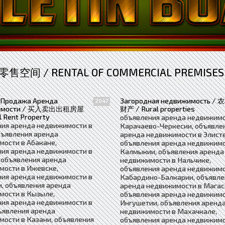
零售空间 / RENTAL OF COMMERCIAL PREMISES
 Продажа Аренда
Загородная недвижимость / 
2047
имости / 买入卖出出租房屋
财产 / Rural properties
l Rent Property
объявления аренда недвижимо
ния аренда недвижимости в
Карачаево-Черкесии, объявле
бъявления аренда
аренда недвижимости в Элисте
ости в Абакане,
объявления аренда недвижимо
ния аренда недвижимости в
Калмыкии, объявления аренда
 объявления аренда
недвижимости в Нальчике,
мости в Ижевске,
объявления аренда недвижимо
ния аренда недвижимости в
Кабардино-Балкарии, объявле
, объявления аренда
аренда недвижимости в Магас
мости в Кызыле,
объявления аренда недвижимо
ния аренда недвижимости в
Ингушетии, объявления аренд
ъявления аренда
недвижимости в Махачкале,
ости в Казани, объявления
объявления аренда недвижимо