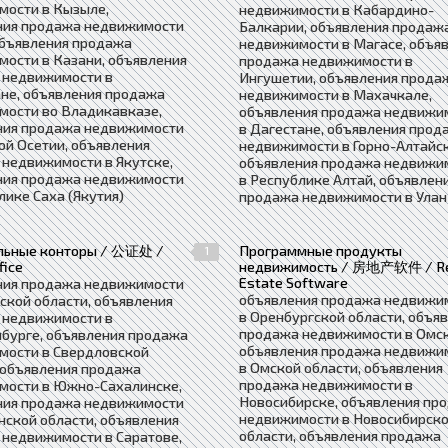
мости в Кызыле,
недвижимости в Кабардино-
ния продажа недвижимости
Балкарии, объявления продаж
объявления продажа
недвижимости в Магасе, объя
ости в Казани, объявления
продажа недвижимости в
 недвижимости в
Ингушетии, объявления прода
не, объявления продажа
недвижимости в Махачкале,
мости во Владикавказе,
объявления продажа недвижи
ния продажа недвижимости
в Дагестане, объявления прод
ой Осетии, объявления
недвижимости в Горно-Алтайск
недвижимости в Якутске,
объявления продажа недвижи
ния продажа недвижимости
в Республике Алтай, объявлен
лике Саха (Якутия)
продажа недвижимости в Улан
льные конторы / 公证处 /
Программные продукты
1
fice
недвижимость / 房地产软件 / R
Estate Software
ния продажа недвижимости
объявления продажа недвижи
ской области, объявления
в Оренбургской области, объя
 недвижимости в
продажа недвижимости в Омск
бурге, объявления продажа
объявления продажа недвижи
мости в Свердловской
в Омской области, объявления
 объявления продажа
продажа недвижимости в
мости в Южно-Сахалинске,
Новосибирске, объявления пр
ния продажа недвижимости
недвижимости в Новосибирск
нской области, объявления
области, объявления продажа
недвижимости в Саратове,