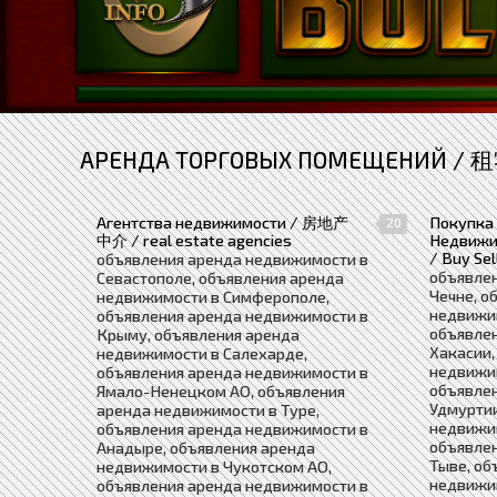
АРЕНДА ТОРГОВЫХ ПОМЕЩЕНИЙ / 租
Агентства недвижимости / 房地产
Покупка
20
中介 / real estate agencies
Недвиж
/ Buy Sel
объявления аренда недвижимости в
объявле
Севастополе, объявления аренда
Чечне, о
недвижимости в Симферополе,
недвижим
объявления аренда недвижимости в
объявле
Крыму, объявления аренда
Хакасии,
недвижимости в Салехарде,
недвижи
объявления аренда недвижимости в
объявле
Ямало-Ненецком АО, объявления
Удмуртии
аренда недвижимости в Туре,
недвижи
объявления аренда недвижимости в
объявле
Анадыре, объявления аренда
Тыве, об
недвижимости в Чукотском АО,
недвижим
объявления аренда недвижимости в