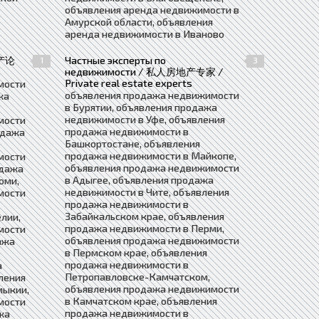
объявления аренда недвижимости в
Амурской области, объявления
аренда недвижимости в Иваново
地产论
Частные эксперты по
1
3
недвижимости / 私人房地产专家 /
Private real estate experts
мости
объявления продажа недвижимости
жа
в Бурятии, объявления продажа
недвижимости в Уфе, объявления
мости
продажа недвижимости в
одажа
Башкортостане, объявления
продажа недвижимости в Майкопе,
мости
объявления продажа недвижимости
одажа
в Адыгее, объявления продажа
оми,
недвижимости в Чите, объявления
мости
продажа недвижимости в
Забайкальском крае, объявления
лии,
продажа недвижимости в Перми,
мости
объявления продажа недвижимости
ажа
в Пермском крае, объявления
продажа недвижимости в
а
Петропавловске-Камчатском,
ления
объявления продажа недвижимости
мыкии,
в Камчатском крае, объявления
мости
продажа недвижимости в
жа