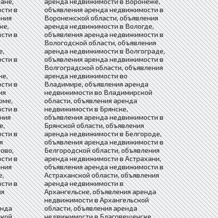
ане,
аренда недвижимости в Воронеже,
сти в
объявления аренда недвижимости в
ения
Воронежской области, объявления
ке,
аренда недвижимости в Вологде,
сти в
объявления аренда недвижимости в
Вологодской области, объявления
е,
аренда недвижимости в Волгограде,
сти в
объявления аренда недвижимости в
Волгоградской области, объявления
не,
аренда недвижимости во
сти в
Владимире, объявления аренда
ия
недвижимости во Владимирской
оме,
области, объявления аренда
сти в
недвижимости в Брянске,
ния
объявления аренда недвижимости в
е,
Брянской области, объявления
сти в
аренда недвижимости в Белгороде,
я
объявления аренда недвижимости в
ово,
Белгородской области, объявления
сти в
аренда недвижимости в Астрахани,
ения
объявления аренда недвижимости в
е,
Астраханской области, объявления
сти в
аренда недвижимости в
ия
Архангельске, объявления аренда
недвижимости в Архангельской
енда
области, объявления аренда
ской
недвижимости в Благовещенске,