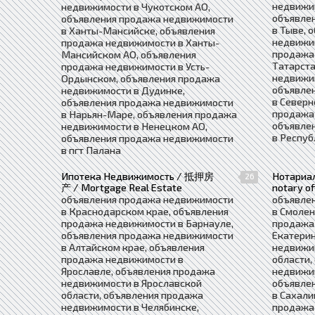
недвижи
недвижимости в Чукотском АО,
объявле
объявления продажа недвижимости
в Тыве, 
в Ханты-Мансийске, объявления
недвижим
продажа недвижимости в Ханты-
продажа
Мансийском АО, объявления
Татарста
продажа недвижимости в Усть-
недвижи
Ордынском, объявления продажа
объявле
недвижимости в Дудинке,
в Северн
объявления продажа недвижимости
продажа 
в Нарьян-Маре, объявления продажа
объявле
недвижимости в Ненецком АО,
в Респуб
объявления продажа недвижимости
в пгт Палана
Ипотека Недвижимость / 抵押房
Нотариа
26
产 / Mortgage Real Estate
notary of
объявления продажа недвижимости
объявле
в Краснодарском крае, объявления
в Смолен
продажа недвижимости в Барнауле,
продажа
объявления продажа недвижимости
Екатерин
в Алтайском крае, объявления
недвижи
продажа недвижимости в
области,
Ярославле, объявления продажа
недвижи
недвижимости в Ярославской
объявле
области, объявления продажа
в Сахали
недвижимости в Челябинске,
продажа 