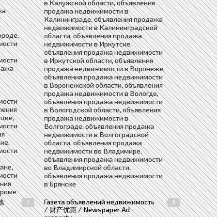
в Калужской области, объявления
жа
продажа недвижимости в
й
Калининграде, объявления продажа
недвижимости в Калининградской
ороде,
области, объявления продажа
мости
недвижимости в Иркутске,
объявления продажа недвижимости
мости
в Иркутской области, объявления
дажа
продажа недвижимости в Воронеже,
объявления продажа недвижимости
в Воронежской области, объявления
продажа недвижимости в Вологде,
мости
объявления продажа недвижимости
ления
в Вологодской области, объявления
цке,
продажа недвижимости в
мости
Волгограде, объявления продажа
ия
недвижимости в Волгоградской
ке,
области, объявления продажа
мости
недвижимости во Владимире,
я
объявления продажа недвижимости
ане,
во Владимирской области,
мости
объявления продажа недвижимости
ения
в Брянске
троме
地
Газета объявлений недвижимость
1
3
/ 财产优惠 / Newspaper Ad