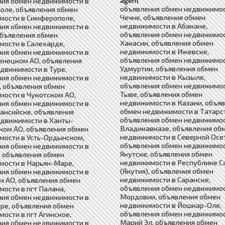
agent
ния обмен недвижимости в
объявления обмен недвижимос
оле, объявления обмен
Чечне, объявления обмен
мости в Симферополе,
недвижимости в Абакане,
ния обмен недвижимости в
объявления обмен недвижимос
объявления обмен
Хакасии, объявления обмен
ости в Салехарде,
недвижимости в Ижевске,
ния обмен недвижимости в
объявления обмен недвижимос
енецком АО, объявления
Удмуртии, объявления обмен
движимости в Туре,
недвижимости в Кызыле,
ния обмен недвижимости в
объявления обмен недвижимос
 объявления обмен
Тыве, объявления обмен
ости в Чукотском АО,
недвижимости в Казани, объя
ния обмен недвижимости в
обмен недвижимости в Татарс
ансийске, объявления
объявления обмен недвижимос
едвижимости в Ханты-
Владикавказе, объявления об
ком АО, объявления обмен
недвижимости в Северной Осе
мости в Усть-Ордынском,
объявления обмен недвижимос
ния обмен недвижимости в
Якутске, объявления обмен
 объявления обмен
недвижимости в Республике С
мости в Нарьян-Маре,
(Якутия), объявления обмен
ния обмен недвижимости в
недвижимости в Саранске,
 АО, объявления обмен
объявления обмен недвижимос
ости в пгт Палана,
Мордовии, объявления обмен
ния обмен недвижимости в
недвижимости в Йошкар-Оле,
ре, объявления обмен
объявления обмен недвижимос
ости в пгт Агинское,
Марий Эл, объявления обмен
ния обмен недвижимости в