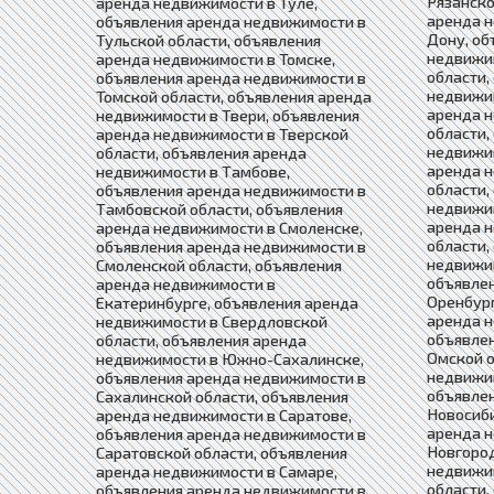
Рязанско
аренда недвижимости в Туле,
аренда н
объявления аренда недвижимости в
Дону, об
Тульской области, объявления
недвижи
аренда недвижимости в Томске,
области,
объявления аренда недвижимости в
недвижим
Томской области, объявления аренда
аренда 
недвижимости в Твери, объявления
области,
аренда недвижимости в Тверской
недвижим
области, объявления аренда
аренда 
недвижимости в Тамбове,
области,
объявления аренда недвижимости в
недвижим
Тамбовской области, объявления
аренда 
аренда недвижимости в Смоленске,
области,
объявления аренда недвижимости в
недвижим
Смоленской области, объявления
объявле
аренда недвижимости в
Оренбург
Екатеринбурге, объявления аренда
аренда н
недвижимости в Свердловской
объявле
области, объявления аренда
Омской о
недвижимости в Южно-Сахалинске,
недвижим
объявления аренда недвижимости в
объявле
Сахалинской области, объявления
Новосиби
аренда недвижимости в Саратове,
аренда 
объявления аренда недвижимости в
Новгород
Саратовской области, объявления
недвижи
аренда недвижимости в Самаре,
области,
объявления аренда недвижимости в