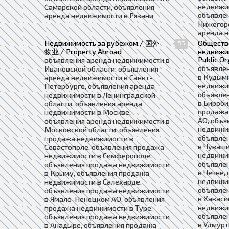
недвижи
Самарской области, объявления
объявле
аренда недвижимости в Рязани
Нижегоро
аренда 
Недвижимость за рубежом / 国外
Обществ
55
物业 / Property Abroad
недвиж
Public Or
объявления аренда недвижимости в
объявле
Ивановской области, объявления
в Кудым
аренда недвижимости в Санкт-
недвижим
Петербурге, объявления аренда
объявле
недвижимости в Ленинградской
в Бироби
области, объявления аренда
продажа
недвижимости в Москве,
АО, объя
объявления аренда недвижимости в
недвижим
Московской области, объявления
объявле
продажа недвижимости в
в Чуваши
Севастополе, объявления продажа
недвижим
недвижимости в Симферополе,
объявле
объявления продажа недвижимости
в Чечне,
в Крыму, объявления продажа
недвижим
недвижимости в Салехарде,
объявле
объявления продажа недвижимости
в Хакаси
в Ямало-Ненецком АО, объявления
недвижи
продажа недвижимости в Туре,
объявле
объявления продажа недвижимости
в Удмурт
в Анадыре, объявления продажа