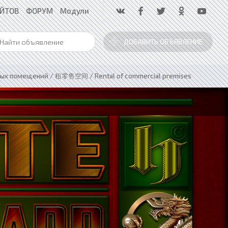
АЙТОВ
ФОРУМ
Модули
ДОБАВИТЬ ОБЪЯВЛЕНИЕ
ых помещений / 租零售空间 / Rental of commercial premises