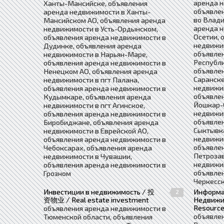
аренда н
Ханты-Мансийске, объявления
объявле
аренда недвижимости в Ханты-
во Влади
Мансийском АО, объявления аренда
аренда 
недвижимости в Усть-Ордынском,
Осетии, 
объявления аренда недвижимости в
недвижим
Дудинке, объявления аренда
объявле
недвижимости в Нарьян-Маре,
Республи
объявления аренда недвижимости в
объявле
Ненецком АО, объявления аренда
Саранске
недвижимости в пгт Палана,
недвижи
объявления аренда недвижимости в
объявле
Кудымкаре, объявления аренда
Йошкар-
недвижимости в пгт Агинское,
недвижим
объявления аренда недвижимости в
объявле
Биробиджане, объявления аренда
Сыктывка
недвижимости в Еврейской АО,
недвижим
объявления аренда недвижимости в
объявле
Чебоксарах, объявления аренда
Петрозав
недвижимости в Чувашии,
недвижим
объявления аренда недвижимости в
объявле
Грозном
Черкесс
Инвестиции в недвижимость / 投
Информа
2
资物业 / Real estate investment
Недвижим
Resource
объявления аренда недвижимости в
объявле
Тюменской области, объявления