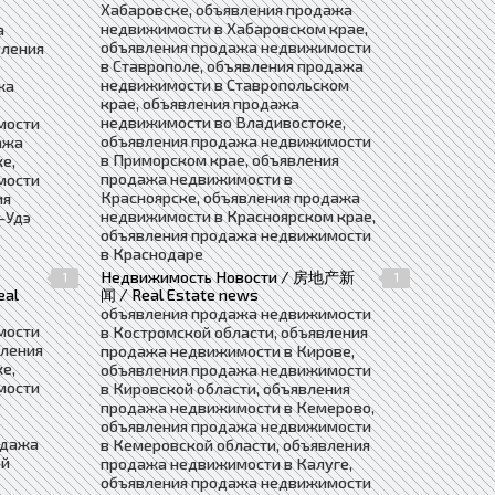
Хабаровске, объявления продажа
недвижимости в Хабаровском крае,
а
объявления продажа недвижимости
вления
в Ставрополе, объявления продажа
недвижимости в Ставропольском
жа
крае, объявления продажа
недвижимости во Владивостоке,
мости
объявления продажа недвижимости
ажа
в Приморском крае, объявления
е,
продажа недвижимости в
мости
Красноярске, объявления продажа
ия
недвижимости в Красноярском крае,
-Удэ
объявления продажа недвижимости
в Краснодаре
Недвижимость Новости / 房地产新
1
1
eal
闻 / Real Estate news
объявления продажа недвижимости
мости
в Костромской области, объявления
вления
продажа недвижимости в Кирове,
е,
объявления продажа недвижимости
мости
в Кировской области, объявления
продажа недвижимости в Кемерово,
объявления продажа недвижимости
одажа
в Кемеровской области, объявления
ой
продажа недвижимости в Калуге,
объявления продажа недвижимости