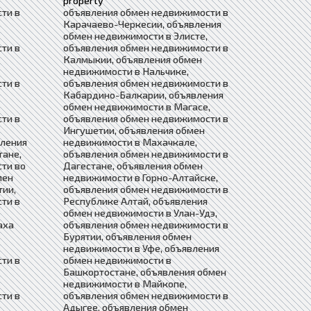
property
ти в
объявления обмен недвижимости в
Карачаево-Черкесии, объявления
обмен недвижимости в Элисте,
ти в
объявления обмен недвижимости в
Калмыкии, объявления обмен
недвижимости в Нальчике,
ти в
объявления обмен недвижимости в
Кабардино-Балкарии, объявления
обмен недвижимости в Магасе,
ти в
объявления обмен недвижимости в
Ингушетии, объявления обмен
вления
недвижимости в Махачкале,
тане,
объявления обмен недвижимости в
ти во
Дагестане, объявления обмен
мен
недвижимости в Горно-Алтайске,
тии,
объявления обмен недвижимости в
ти в
Республике Алтай, объявления
обмен недвижимости в Улан-Удэ,
аха
объявления обмен недвижимости в
Бурятии, объявления обмен
недвижимости в Уфе, объявления
ти в
обмен недвижимости в
Башкортостане, объявления обмен
недвижимости в Майкопе,
ти в
объявления обмен недвижимости в
Адыгее, объявления обмен