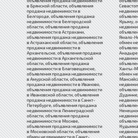
объявления продажа недвижимости
объявле
в Брянской области, объявления
Севастоп
продажа недвижимости в
недвижи
Белгороде, объявления продажа
объявле
недвижимости в Белгородской
Крыму, 
области, объявления продажа
недвижим
недвижимости в Астрахани,
объявле
объявления продажа недвижимости
Ямало-Н
в Астраханской области, объявления
обмен не
продажа недвижимости в
объявле
Архангельске, объявления продажа
Анадыре,
недвижимости в Архангельской
недвижим
области, объявления продажа
объявле
недвижимости в Благовещенске,
Ханты-М
объявления продажа недвижимости
обмен н
в Амурской области, объявления
Мансийс
продажа недвижимости в Иваново,
недвижи
объявления продажа недвижимости
объявле
в Ивановской области, объявления
Дудинке,
продажа недвижимости в Санкт-
недвижи
Петербурге, объявления продажа
объявле
недвижимости в Ленинградской
Ненецком
области, объявления продажа
недвижим
недвижимости в Москве,
объявле
объявления продажа недвижимости
Кудымка
в Московской области, объявления
недвижим
обмен недвижимости в Санкт-
объявле