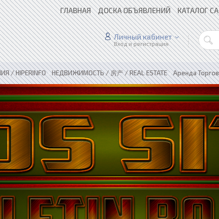
ГЛАВНАЯ
ДОСКА ОБЪЯВЛЕНИЙ
КАТАЛОГ С
Личный кабинет
Вход и регистрация
Я / HIPERINFO
»
НЕДВИЖИМОСТЬ / 房产 / REAL ESTATE
»
Аренда Торгов