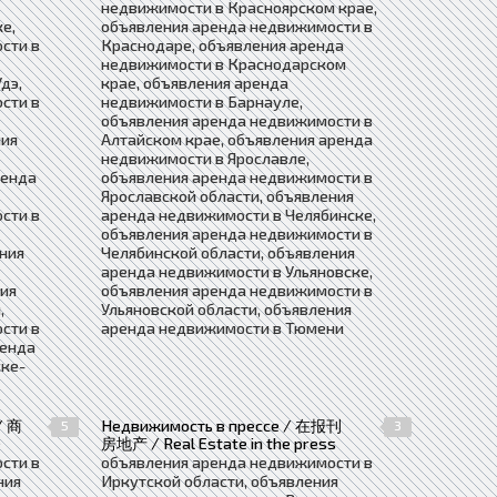
недвижимости в Красноярском крае,
е,
объявления аренда недвижимости в
сти в
Краснодаре, объявления аренда
недвижимости в Краснодарском
дэ,
крае, объявления аренда
сти в
недвижимости в Барнауле,
объявления аренда недвижимости в
ния
Алтайском крае, объявления аренда
недвижимости в Ярославле,
ренда
объявления аренда недвижимости в
Ярославской области, объявления
сти в
аренда недвижимости в Челябинске,
объявления аренда недвижимости в
ния
Челябинской области, объявления
аренда недвижимости в Ульяновске,
ния
объявления аренда недвижимости в
,
Ульяновской области, объявления
сти в
аренда недвижимости в Тюмени
ренда
ке-
/ 商
Недвижимость в прессе / 在报刊
5
3
e
房地产 / Real Estate in the press
сти в
объявления аренда недвижимости в
ния
Иркутской области, объявления