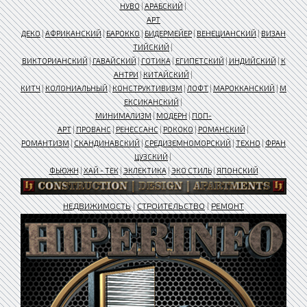
НУВО
|
АРАБСКИЙ
|
АРТ
ДЕКО
|
АФРИКАНСКИЙ
|
БАРОККО
|
БИДЕРМЕЙЕР
|
ВЕНЕЦИАНСКИЙ
|
ВИЗАН
ТИЙСКИЙ
|
ВИКТОРИАНСКИЙ
|
ГАВАЙСКИЙ
|
ГОТИКА
|
ЕГИПЕТСКИЙ
|
ИНДИЙСКИЙ
|
К
АНТРИ
|
КИТАЙСКИЙ
|
КИТЧ
|
КОЛОНИАЛЬНЫЙ
|
КОНСТРУКТИВИЗМ
|
ЛОФТ
|
МАРОККАНСКИЙ
|
М
ЕКСИКАНСКИЙ
|
МИНИМАЛИЗМ
|
МОДЕРН
|
ПОП-
АРТ
|
ПРОВАНС
|
РЕНЕССАНС
|
РОКОКО
|
РОМАНСКИЙ
|
РОМАНТИЗМ
|
СКАНДИНАВСКИЙ
|
СРЕДИЗЕМНОМОРСКИЙ
|
ТЕХНО
|
ФРАН
ЦУЗСКИЙ
|
ФЬЮЖН
|
ХАЙ - ТЕК
|
ЭКЛЕКТИКА
|
ЭКО СТИЛЬ
|
ЯПОНСКИЙ
НЕДВИЖИМОСТЬ
|
СТРОИТЕЛЬСТВО
|
РЕМОНТ