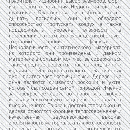
грабителей. • широкий выбор размеров, форм
и способов открывания. Недостатки окон из
пластика: • Пластиковые окна абсолютно «не
дышат», поскольку они не обладают
способностью пропускать воздух, а также
поддерживать уровень влажности в
помещении, а это в свою очередь способствует
созданию парникового эффекта; •
Неэкологичность синтетического материала,
из которого они произведены. В данном
материале в большом количестве содержаться
такие вредные вещества, как свинец, цинк и
кадмий. • Электростатичность пластиковых
окон притягивает частички пыли. Деревянные
окна являются символом роскоши и уюта,
который был создан самой природой. Именно
за прекрасное свойство наполнять любую
комнату теплом и уютом деревянные окна так
высоко ценятся. Также к достоинством окон из
дерева относятся хорошее теплосбережение и
качественная звукоизоляция, высокая
экологичность материала, а также способность
пропускать воздух и поддерживать