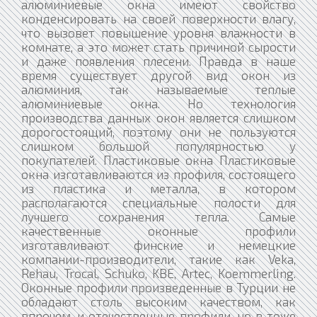
алюминиевые окна имеют свойство
конденсировать на своей поверхности влагу,
что вызовет повышение уровня влажности в
комнате, а это может стать причиной сырости
и даже появления плесени. Правда в наше
время существует другой вид окон из
алюминия, так называемые теплые
алюминиевые окна. Но технология
производства данных окон является слишком
дорогостоящий, поэтому они не пользуются
слишком большой популярностью у
покупателей. Пластиковые окна Пластиковые
окна изготавливаются из профиля, состоящего
из пластика и металла, в котором
располагаются специальные полости для
лучшего сохранения тепла. Самые
качественные оконные профили
изготавливают финские и немецкие
компании-производители, такие как Veka,
Rehau, Trocal, Schuko, KBE, Artec, Koemmerling.
Оконные профили произведенные в Турции не
обладают столь высоким качеством, как
впрочем, и отечественные профили, но в тоже