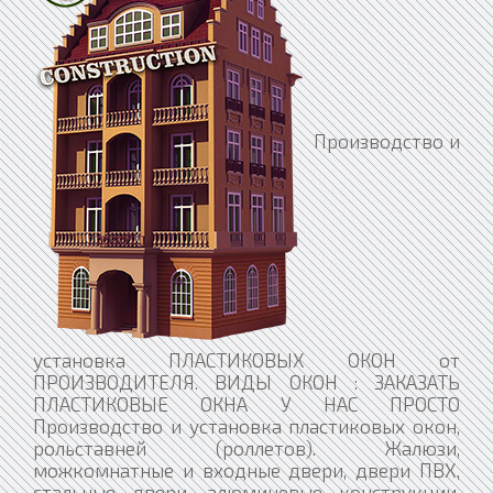
Производство и установка ПЛАСТИКОВЫХ ОКОН от ПРОИЗВОДИТЕЛЯ. ВИДЫ ОКОН : ЗАКАЗАТЬ ПЛАСТИКОВЫЕ ОКНА У НАС ПРОСТО Производство и установка пластиковых окон, рольставней (роллетов). Жалюзи, можкомнатные и входные двери, двери ПВХ, стальные двери, алюминевые конструкции, остекление балконов - Иваново, Ярославль, Кострома Вызовите замерщика - Замер абсолютно бесплатный, выезд в удобное для Вас время Комплектация заказа - Замерщик снимет замеры и поможет определиться с профилем и отделкой Оплата заказа - Подписание договора, оплата или оформление рассрочки в ближайшем к Вам офисе Собственное производство пластиковых окон \ Качество и сертификация окон \ Гарантия на окна и монтаж Пластиковые окна Иваново,рольставни Иваново,роллеты в Иваново,двери межкомнатные Иваново,двери ПВХ,окна ПВХ,жалюзи Иваново ОКНА И ДВЕРИ, КАК ПРАВИЛЬНО ВЫБИРАТЬ ПЛАСТИКОВЫЕ ОКНА, ОКНА ПВХ, ОКОННЫЙ КАЛЬКУЛЯТОР, ЛАМИНАЦИЯ, ПОДОКОННИКИ, ОТКОСЫ, ФУРНИТУРА, МОСКИТНЫЕ СЕТКИ, ДВЕРИ, ИЗГОТОВЛЕНИЕ СТЕКЛОПАКЕТОВ, ЭНЕРГОСБЕРЕГАЮЩИЕ СТЕКЛОПАКЕТЫ, КАК ПОДГОТОВИТЬСЯ К УСТАНОВКЕ ОКНА, ПЯТЬ ПРАВИЛ УХОДА ЗА ПЛАСТИКОВЫМИ ОКНАМИ, ОСТЕКЛЕНИЕ БАЛКОНОВ И ЛОДЖИЙ, АРОЧНЫЕ КОНСТРУКЦИИ, ЗИМНИЕ САДЫ Фасадные, оконные и дверные конструкции от производителя. Изготовление и Установка фасадных, оконных и дверных конструкций на основе высококачественного пвх- профиля "PLAFEN" Собственное производство: - Пластиковые окна в Иваново и Ивановской области - Пластиковые откосы ПВХ - Пластиковые двери ПВХ - Фасадные конструкции любого уровня сложности Услуги: - Монтаж (установка) и демонтаж окон - Монтаж откосов - Отделка откосов - Остекленение балконов, лоджий Пластиковые окна в КРЕДИТ. Окна PROVEDAL. Широкий спектр выбора и гарантия качества. Окна из ПВХ. Производство и установка ВХОДНЫХ МЕТАЛЛИЧЕСКИХ ДВЕРЕЙ от ПРОИЗВОДИТЕЛЯ и без посредников. Пластиковые Окна. ПВХ. Производство и установка в Иваново. Provedal P-400, C640. Окна. Производство. Иваново. Профильные системы: S-LINE, E-LINE, L-LINE. ОПИСАНИЕ Преимущества пластиковой раздвижной системы остекления балкона SLIDORS: 1) Возможность сохранить полезную площадь балкона. Система «Слайдорс» представляет собой раздвижную конструкцию, аналогичную конструкции шкафов-купе. Этот вариант остекления оптимален для балконов и лоджий, поскольку, в отличие от распашных ПВХ-систем, позволяет сохранить всю их полезную площадь. 2) Надёжная защита от холода. Трёхкамерный ПВХ-профиль системы хорошо удерживает тепло, поэтому на балконах, где он установлен, гораздо теплее, чем на балконах с алюминиевыми рамами. При желании вы сможете превратить такой балкон в жилое помещение и круглый год поддерживать здесь комфортную для себя температуру. 3) Высокая степень защиты от ветра, осадков и пыли. Окна «Слайдорс» оснащены двойным щёточным уплотнителем с влаго- и ветрозащитной вставкой нового поколения, который обеспечивает высокую степень герметичности и влагонепроницаемости даже при проливных дождях. Для защиты от насекомых используется москитная сетка. 4) Более привлекательная цена (по сравнению с распашными системами из ПВХ). Ноу-хау разработчиков системы остекления лоджий Slidors (так называемый принцип внутреннего уголка) позволило заметно снизить затраты на её производство. Вот почему пластиковые окна «Слайдорс» заметно дешевле распашных ПВХ-систем и лишь немного дороже систем из алюминия. 5) Более высокий уровень технического совершенства (по сравнению с раздвижными системами из алюминия). Конструктивно раздвижные пластиковые окна близки окнам с алюминиевыми рамами, но лишены их недостатков (включая главный — примерзание створок зимой). 6) Высокая степень прочности системы. Достигается за счёт стальных армирующих оцинкованных профилей, сверхпрочных угловых соединений и того, что все элементы системы рассчитаны на повышенные нагрузки. 7) Надёжная защита от взлома. Её обеспечивает специальный элемент системы — филингпис, который устанавливают в местах сопряжения створок. 8) Возможность выбрать вариант остекления. Вы можете выбрать вариант остекления с использованием как стекла (3, 4 или 5 мм), так и стеклопакета (14 мм). Slidors с стеклопакетом Slidors с москитной сеткой SLIDORS® (Слайдорс) Алюминий Прочность Армированный ПВХ, являясь композитным материалом, обладает отличной прочностью и устойчивостью Под воздействием перепадов температур профиль подвержен деформации. Удобство Раздвижная конструкция экономит пространство и увеличивает полезную площадь балкона. Эргономична и функциональна. Раздвижная конструкция экономит пространство и увеличивает полезную площадь балкона. Эргономична и функциональна. Возможности Возможность комбинирования с основными ПВХ профилями, изготовления радиусных конструкций и использования антимоскитных сеток. Требует использования только "своих" эркерных соединений и антимоскитных сеток. Надежность Высокий рельс позволяет пользоваться створками в любую погоду, несмотря на наличие осадков, а так же в холодное время года. Низкий рельс. При появлении льда щеточное уплотнение примерзает и мешает перемещению створок. Надежность Серповидный замок надежно защищает квартиру от воров и работает в любое время года. Внутренний замок в зимний период может замёрзнуть. Теплоизоляция Возможность использования как стекла - "холодное" остекление, так и стеклопакета - "теплое" остекление. Благодаря двойному уплотнителю со специальной вставкой отличная гидроизоляция, защита от сквозняков. Используется только одно стекло - "холодное" остекление. Долговечность Срок службы 50 лет. Стальные двери от производителя от простых до элитных. Все виды отделки. Высокое качество. Низкие цены. Собственное производство ,не Китай. Натяжные потолки Красивый натяжной потолок, словно по мановению волшебной палочки, преображает помещение, скрывая любые строительные недостатки. В результате создается безупречно ровная матовая или глянцевая поверхность. Эстетичный внешний вид и длительный срок службы натяжного потолка напрямую зависит от профессионализма мастеров по его установке. Поэтому важно ответственно подходить к выбору специалистов, осуществляющих монтаж таких конструкций. · большой опыт работы · профессиональные сотрудники; · высокая скорость установки натяжных потолков; · доступные цены; · умение монтировать конструкции любой сложности; · обширная палитра предлагаемых материалов, представленная несколькими десятками модных цветов; Прайс лист: Глянцевый-360 руб. Матовый-280 руб. Германия, Франция Без шва – 600 руб. С учетом работы. Стандарт- 4 угла в комнате –бесплатно, каждый последующий угол, отверстие под люстру, светильник ,отверстие под трубу и т.д. -150 руб. Замер Во-первых, вы должны обратиться в нашу фирму по указанным телефонам, а консультант назначит встречу. После этого специалист-замерщик приедет к вам для уточнения подробностей и произведет необходимые замеры, которые делаются с учетом индивидуальных особенностей конструкций окна,балкона или лоджии и ваших пожеланий. Этот этап является одним из самых главных, так как от него зависит качество монтажа. Вы должны лично присутствовать при произведении замеров и обеспечить к окнам свободный доступ. Процесс замера включает в себя проверку состояния оконных проемов, замера толщины стен и др. На основании технической характеристики окон, специалист по замерам может порекомендовать вам оптимальный вариант профиля, вид армирования, способ монтажа и др. Затем составляется лист замеров. Монтаж окна ПВХ. С пластикового окна снимаются створки, извлекается стеклопакет. В подготовленный проем, вставляется оконная рама и закрепляется на анкерные болты или монтажные пластины. При этом следует строго соблюдать, чтобы рама стояла по уровню, а не по проему (в домах нередки случаи, когда линия горизонта оконного проема далека от идеала, по вертикали также следует выставить раму по уровню). В противном случае окно будет функционировать не надлежащим образом. Зазоры между стеной и рамой запениваются монтажной пеной. Пена выполняет как изоляционную функцию, так и является крепежным элементом. От качества выполнения этого этапа монтажа во многом зависит общий результат. Пена должна наноситься равномерно и заполнять все выемки и полости проема, причем необходимо брать во внимание степень расширения пены. Установка пластикового окна в большинстве случаев подразумевает, что вместе с новым окном будет установлен новый подоконник и новый отлив. Исключением является тот случай, когда в квартире (доме, комнате) ведутся работы и подоконник может быть установлен собственными силами. Если у вас хороший старый отлив, то можно его сохранить для нового окна, но в этом случае потребуется его реставрация (восстановление) - платная услуга, стоимость которой незначительно отличается от стоимости нового отлива. Подоконник вырезается под проем и крепится к окну (к подставочному профилю). Если проем под подоконником небольшой, то он запенивается. В противном случае необходима кладка или заделка проема раствором (для сталинских домов). (Совет: при выборе ширины (глубины) подоконника следует учитывать, что на 2 см подоконник "утапливается" под оконную раму, поэтому ширина установленного подоконника будет на 2 см меньше) Если монтируемое окно выходит на балкон , то вполне целесообразно и функционально вместо отлива (с внешней стороны окна) установить подоконник. Все щели между окном и проемом заполняются пеной, а по ее высыхании изолируются. Наружный слой изоляции призван защищать слой утеплителя (которым является слой пены) от проникновения в него влаги, а также от разрушающего солнечного воздействия. Итак, кажется основная часть работы закончена. Однако для законченности оконного проема не хватает отделки откосов (которые являются как декоративным дополнением, под которым можно скрыть монтажную пену, так и функциональным элементом - повышающим теплоизоляцию и звукоизоляцию оконного проема). Пластиковые откосы придадут окну законченный вид, к тому же, это лучшее сочетание с пластиковыми окнами (в сравнении со штукатурными откосами). Установка пластиковых откосов. Пластиковые откосы устанавливаются в один день с окном для панельных и б