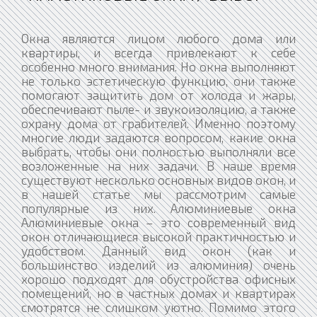
Окна являются лицом любого дома или
квартиры, и всегда привлекают к себе
особенно много внимания. Но окна выполняют
не только эстетическую функцию, они также
помогают защитить дом от холода и жары,
обеспечивают пыле- и звукоизоляцию, а также
охрану дома от грабителей. Именно поэтому
многие люди задаются вопросом, какие окна
выбрать, чтобы они полностью выполняли все
возложенные на них задачи. В наше время
существуют несколько основных видов окон, и
в нашей статье мы рассмотрим самые
популярные из них. Алюминиевые окна
Алюминиевые окна – это современный вид
окон отличающиеся высокой практичностью и
удобством. Данный вид окон (как и
большинство изделий из алюминия) очень
хорошо подходят для обустройства офисных
помещений, но в частных домах и квартирах
смотрятся не слишком уютно. Помимо этого