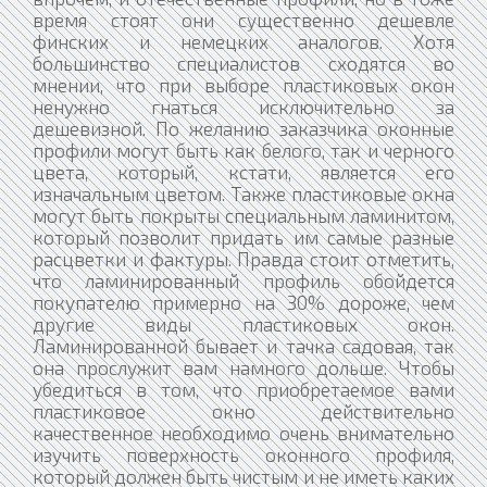
время стоят они существенно дешевле
финских и немецких аналогов. Хотя
большинство специалистов сходятся во
мнении, что при выборе пластиковых окон
ненужно гнаться исключительно за
дешевизной. По желанию заказчика оконные
профили могут быть как белого, так и черного
цвета, который, кстати, является его
изначальным цветом. Также пластиковые окна
могут быть покрыты специальным ламинитом,
который позволит придать им самые разные
расцветки и фактуры. Правда стоит отметить,
что ламинированный профиль обойдется
покупателю примерно на 30% дороже, чем
другие виды пластиковых окон.
Ламинированной бывает и тачка садовая, так
она прослужит вам намного дольше. Чтобы
убедиться в том, что приобретаемое вами
пластиковое окно действительно
качественное необходимо очень внимательно
изучить поверхность оконного профиля,
который должен быть чистым и не иметь каких