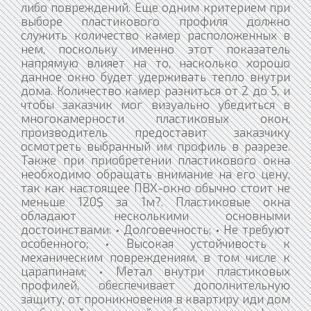
либо повреждений. Еще одним критерием при
выборе пластикового профиля должно
служить количество камер расположенных в
нем, поскольку именно этот показатель
напрямую влияет на то, насколько хорошо
данное окно будет удерживать тепло внутри
дома. Количество камер разниться от 2 до 5, и
чтобы заказчик мог визуально убедиться в
многокамерности пластиковых окон,
производитель предоставит заказчику
осмотреть выбранный им профиль в разрезе.
Также при приобретении пластикового окна
необходимо обращать внимание на его цену,
так как настоящее ПВХ-окно обычно стоит не
меньше 120$ за 1м?. Пластиковые окна
обладают несколькими основными
достоинствами: • Долговечность; • Не требуют
особенного; • Высокая устойчивость к
механическим повреждениям, в том числе к
царапинам; • Метал внутри пластиковых
профилей, обеспечивает дополнительную
защиту, от проникновения в квартиру иди дом