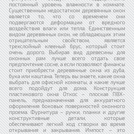
постоянный уровень влажности в комнате.
Существенным недостатком деревянных окон
является то, что со временем они
подвергаются деформации от вредного
воздействия влаги или тепла. Единственным
видом деревянных окон, не обладающих этим
отрицательным свойством, является
трехслойный клееный брус, который стоит
очень дорого. Выбирая вид древесины для
оконных рам лучше всего отдать свое
предпочтение сосне, а если позволяют финансы
стоит приобрести деревянные окна из дуба,
бука или каштана. Теперь вы знаете, какие окна
выбрать для офисной комнаты, а какие лучше
всего подойдут для дома. Конструкция
пластикового окна Откос – плоская ПВХ-
панель, предназначенная для аккуратного
оформления боковых поверхностей оконного
проема. Фурнитура – ручки, планки и другие
конструктивные детали, которые
обеспечивают легкий ход створки во время
открывания и закрывания. Импост – это